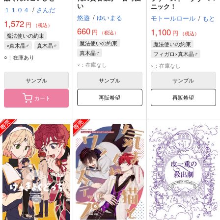
い
ニック！
１１０４
/
さんだ
悠遊
/
ゆいまる
モトールロール
/
もと
1,572
円
（税込）
660
1,100
円
円
（税込）
（税込）
魔法使いの約束
魔法使いの約束
魔法使いの約束
×真木晶♂
真木晶♂
真木晶♂
フィガロ×真木晶♂
スノウ
ホワイト
○：在庫あり
オールキャラ
フィガロ
真木晶♂
×：在庫なし
×：在庫なし
サンプル
サンプル
サンプル
再販希望
再販希望
カート