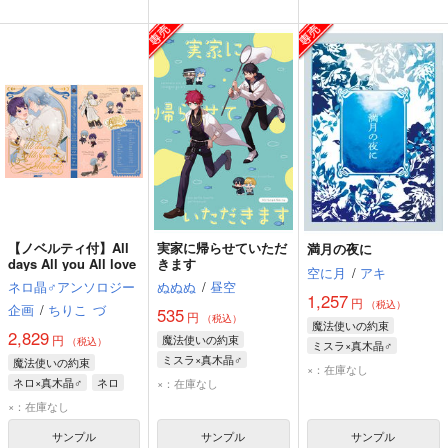
【ノベルティ付】All
実家に帰らせていただ
満月の夜に
days All you All love
きます
空に月
/
アキ
ネロ晶♂アンソロジー
ぬぬぬ
/
昼空
1,257
円
（税込）
企画
/
ちりこ
づ
535
円
（税込）
魔法使いの約束
2,829
円
魔法使いの約束
（税込）
ミスラ×真木晶♂
ミスラ×真木晶♂
魔法使いの約束
ミスラ
真木晶♂
×：在庫なし
ミスラ
真木晶♂
ネロ×真木晶♂
ネロ
×：在庫なし
真木晶♂
×：在庫なし
サンプル
サンプル
サンプル