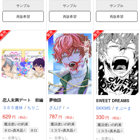
サンプル
サンプル
サンプル
再販希望
再販希望
再販希望
恋人未満デート 前編
夢物語
SWEET DREAMS
３６５連休
/
ちりこ
ざんげ
/
.×
SKKMS
/
すぷーま
629
787
330
円
円
円
（税込）
（税込）
（税込）
魔法使いの約束
魔法使いの約束
魔法使いの約束
ネロ×真木晶♂
ネロ
ミスラ×真木晶♂
ミスラ×真木晶♂
真木晶♂
ミスラ
真木晶♂
ミスラ
真木晶♂
×：在庫なし
×：在庫なし
×：在庫なし