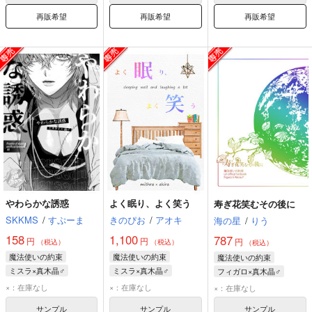
再販希望
再販希望
再販希望
やわらかな誘惑
よく眠り、よく笑う
寿ぎ花笑むその後に
SKKMS
/
すぷーま
きのぴお
/
アオキ
海の星
/
りう
158
1,100
787
円
円
円
（税込）
（税込）
（税込）
魔法使いの約束
魔法使いの約束
魔法使いの約束
ミスラ×真木晶♂
ミスラ×真木晶♂
フィガロ×真木晶♂
ミスラ
真木晶♂
ミスラ
真木晶♂
フィガロ
真木晶♂
×：在庫なし
×：在庫なし
×：在庫なし
サンプル
サンプル
サンプル