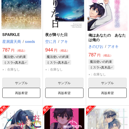
SPARKLE
夜が降りた日
俺はあなたの あなた
は俺の
星屑露天商
/
seeds
空に月
/
アキ
きのぴお
/
アオキ
787
944
円
円
（税込）
（税込）
787
円
（税込）
魔法使いの約束
魔法使いの約束
魔法使いの約束
ミスラ×真木晶♂
ミスラ×真木晶♂
ミスラ×真木晶♂
ミスラ
真木晶♂
ミスラ
真木晶♂
×：在庫なし
×：在庫なし
真木晶♂
ミスラ
×：在庫なし
サンプル
サンプル
サンプル
再販希望
再販希望
再販希望