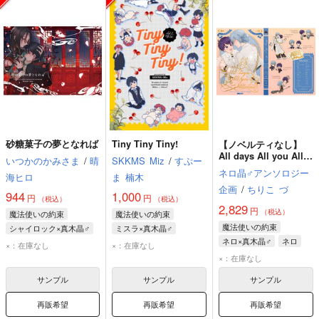
砂糖菓子の夢となれば
Tiny Tiny Tiny!
【ノベルティなし】
All days All you All
いつかのかみさま
/
晴
SKKMS
Miz
/
すぷー
love
ネロ晶♂アンソロジー
海ヒロ
ま
楠木
企画
/
ちりこ
づ
944
1,000
円
円
（税込）
（税込）
2,829
円
（税込）
魔法使いの約束
魔法使いの約束
魔法使いの約束
シャイロック×真木晶♂
ミスラ×真木晶♂
ネロ×真木晶♂
ネロ
シャイロック
ミスラ
真木晶♂
×：在庫なし
×：在庫なし
真木晶♂
真木晶♂
×：在庫なし
サンプル
サンプル
サンプル
再販希望
再販希望
再販希望