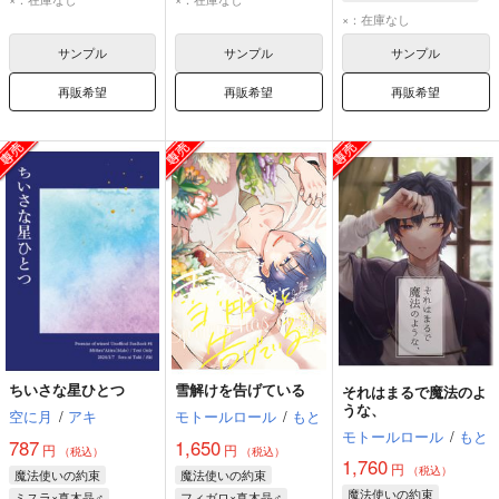
ヒースクリフ
×：在庫なし
真木晶♂
サンプル
サンプル
サンプル
再販希望
再販希望
再販希望
ちいさな星ひとつ
雪解けを告げている
それはまるで魔法のよ
うな、
空に月
/
アキ
モトールロール
/
もと
モトールロール
/
もと
787
1,650
円
円
（税込）
（税込）
1,760
円
（税込）
魔法使いの約束
魔法使いの約束
魔法使いの約束
ミスラ×真木晶♂
フィガロ×真木晶♂