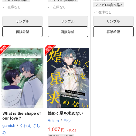
フィガロ×真木晶♂
ミスラ
真木晶♂
フィガロ
真木晶♂
×：在庫なし
×：在庫なし
フィガロ
真木晶♂
×：在庫なし
サンプル
サンプル
サンプル
再販希望
再販希望
再販希望
What is the shape of
煌めく星を求めない
our love？
Aoism
/
ヨウ
garnish
/
くわえ さし
1,007
円
（税込）
み