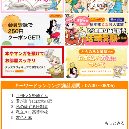
キーワードランキング(集計期間：07/30～08/05)
月刊少女野崎くん
君が言うには犬の恋
私の愛する圧制者
私立メロ高等学校
灰色と赤
もっとみる