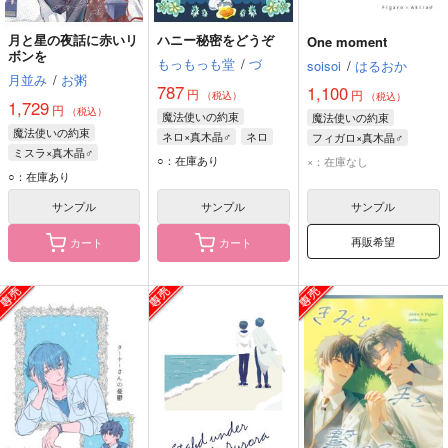
月と星の夜話に赤いリ
ハニー秘密をどうぞ
One moment
ボンを
もっもっも堂
/
づ
soisoi
/
はるおか
月並み
/
お粥
787
1,100
円
円
（税込）
（税込）
1,729
円
（税込）
魔法使いの約束
魔法使いの約束
魔法使いの約束
ネロ×真木晶♂
ネロ
フィガロ×真木晶♂
ミスラ×真木晶♂
真木晶♂
フィガロ
真木晶♂
○：在庫あり
×：在庫なし
ミスラ
真木晶♂
○：在庫あり
サンプル
サンプル
サンプル
再販希望
カート
カート