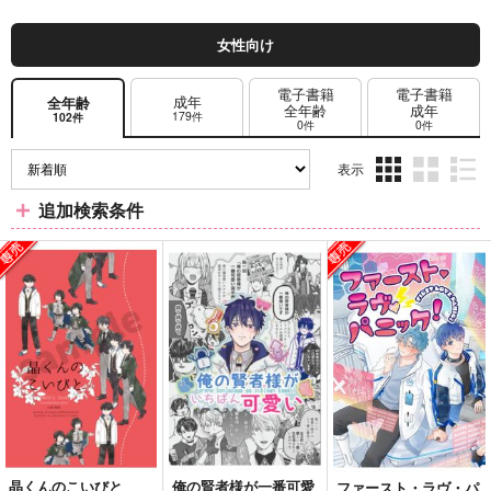
女性向け
電子書籍
電子書籍
成年
全年齢
全年齢
成年
179件
102件
0件
0件
表示
3カ
2カ
1カ
追加検索条件
ラ
ラ
ラ
ム
ム
ム
表
表
表
示
示
示
晶くんのこいびと
俺の賢者様が一番可愛
ファースト・ラヴ・パ