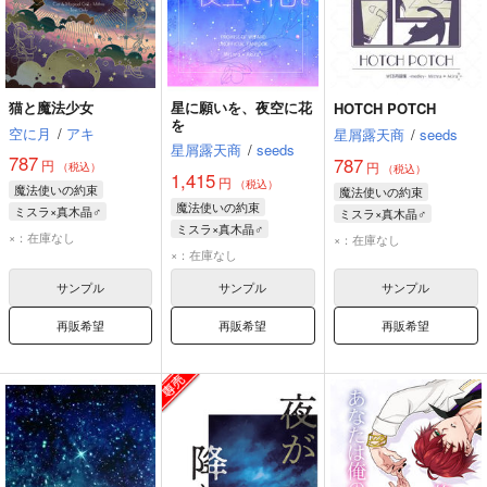
猫と魔法少女
星に願いを、夜空に花
HOTCH POTCH
を
空に月
/
アキ
星屑露天商
/
seeds
星屑露天商
/
seeds
787
787
円
円
（税込）
（税込）
1,415
円
（税込）
魔法使いの約束
魔法使いの約束
魔法使いの約束
ミスラ×真木晶♂
ミスラ×真木晶♂
ミスラ×真木晶♂
ミスラ
真木晶♂
ミスラ
真木晶♂
×：在庫なし
×：在庫なし
ミスラ
真木晶♂
×：在庫なし
サンプル
サンプル
サンプル
再販希望
再販希望
再販希望