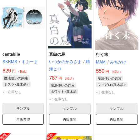
cantabile
真白の烏
行く末
SKKMS
/
すぷーま
いつかのかみさま
/
晴
MAM
/
みちかけ
海ヒロ
629
550
円
円
（税込）
（税込）
787
魔法使いの約束
円
魔法使いの約束
（税込）
ミスラ×真木晶♂
フィガロ×真木晶♂
魔法使いの約束
ミスラ
真木晶♂
フィガロ
真木晶♂
ホワイト×真木晶
×：在庫なし
×：在庫なし
ホワイト
真木晶♂
×：在庫なし
サンプル
サンプル
サンプル
再販希望
再販希望
再販希望