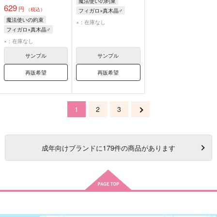
魔法使いの約束
629
円
（税込）
フィガロ×真木晶♂
魔法使いの約束
フィガロ
真木晶♂
×：在庫なし
フィガロ×真木晶♂
フィガロ
真木晶♂
×：在庫なし
サンプル
サンプル
再販希望
再販希望
1
2
3
成年
向けブランドに
179
件の商品があります