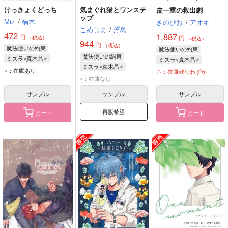
けっきょくどっち
気まぐれ猫とワンステ
皮一重の救出劇
ップ
Miz
/
楠木
きのぴお
/
アオキ
こめじま
/
浮島
472
1,887
円
円
（税込）
（税込）
944
円
（税込）
魔法使いの約束
魔法使いの約束
魔法使いの約束
ミスラ×真木晶♂
ミスラ×真木晶♂
ミスラ×真木晶♂
ミスラ
真木晶♂
ミスラ
真木晶♂
○：在庫あり
△：在庫残りわずか
ミスラ
真木晶♂
×：在庫なし
サンプル
サンプル
サンプル
再販希望
カート
カート