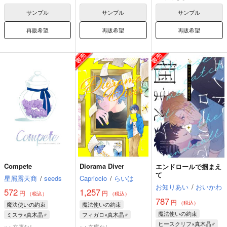
サンプル
サンプル
サンプル
再販希望
再販希望
再販希望
Compete
Diorama Diver
エンドロールで掴まえ
て
星屑露天商
/
seeds
Capriccio
/
らいは
お知りあい
/
おいかわ
572
1,257
円
円
（税込）
（税込）
787
円
（税込）
魔法使いの約束
魔法使いの約束
魔法使いの約束
ミスラ×真木晶♂
フィガロ×真木晶♂
ヒースクリフ×真木晶♂
ミスラ
真木晶♂
フィガロ
真木晶♂
×：在庫なし
×：在庫なし