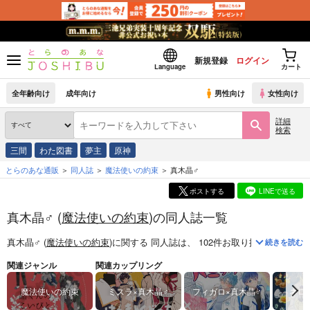
新規登録
ログイン
Language
カート
全年齢向け
成年向け
男性向け
女性向け
詳細
検索
三間
わた図書
夢主
原神
とらのあな通販
同人誌
魔法使いの約束
真木晶♂
ポストする
LINEで送る
真木晶♂ (
魔法使いの約束
)の同人誌一覧
真木晶♂ (
魔法使いの約束
)
に関する
同人誌
は、
102
件お取り扱いがござい
続きを読む
関連ジャンル
関連カップリング
魔法使いの約束
ミスラ×真木晶♂
フィガロ×真木晶♂
ネロ