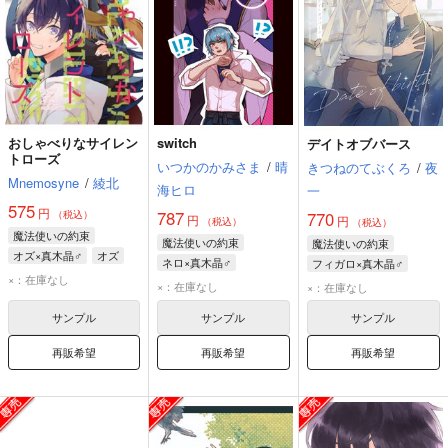
おしゃべりなサイレン
switch
デイトオブバース
トローズ
いつかのかみさま
/
晴
きつねのてぶくろ
/
夜
Mnemosyne
/
綾北
海ヒロ
一
575
円
787
（税込）
770
円
円
（税込）
（税込）
魔法使いの約束
魔法使いの約束
魔法使いの約束
オズ×真木晶♂
オズ
ネロ×真木晶♂
フィガロ×真木晶♂
真木晶♂
×：在庫なし
ネロ・ターナー
フィガロ
真木晶♂
×：在庫なし
×：在庫なし
真木晶♂
サンプル
サンプル
サンプル
再販希望
再販希望
再販希望