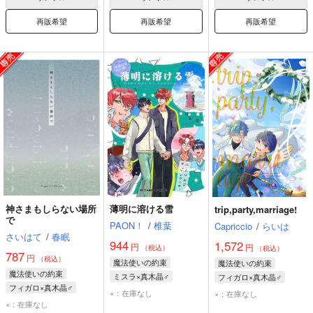
再販希望
再販希望
再販希望
神さまもしらない場所
薄明に溶ける雪
trip,party,marriage!
で
PAON！
/
椎葉
Capriccio
/
らいは
さいはて
/
春眠
944
1,572
円
円
（税込）
（税込）
787
円
（税込）
魔法使いの約束
魔法使いの約束
魔法使いの約束
ミスラ×真木晶♂
フィガロ×真木晶♂
フィガロ×真木晶♂
真木晶♂
ミスラ
フィガロ
真木晶♂
×：在庫なし
×：在庫なし
フィガロ
真木晶♂
×：在庫なし