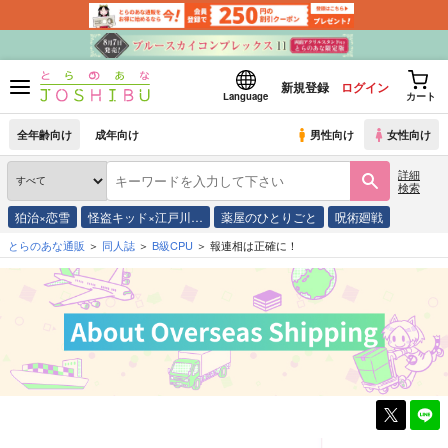
新規登録
ログイン
Language
カート
全年齢向け
成年向け
男性向け
女性向け
詳細
検索
狛治×恋雪
怪盗キッド×江戸川…
薬屋のひとりごと
呪術廻戦
とらのあな通販
同人誌
B級CPU
報連相は正確に！