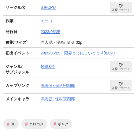
サークル名
B級CPU
入荷アラート
作家
エーコ
発行日
2023/06/25
種別/サイズ
同人誌 - 漫画/ Ｂ６ 32p
初出イベント
2023/06/25 限界までほしいまま JB2023
ジャンル/
怪獣8号
入荷アラート
サブジャンル
カップリング
鳴海弦×保科宗四郎
入荷アラート
メインキャラ
鳴海弦
保科宗四郎
#
#
#
BL
エロコメ
ギャグ