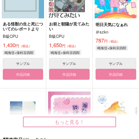
ある怪獣の生と死につ
お前と朝陽が見てみた
明日天気になぁれ
いてのレポートより
い
＠szkn
B級CPU
B級CPU
787
円
（税込）
1,430
1,650
円
円
（税込）
（税込）
鳴海弦×保科宗四郎
鳴海弦×保科宗四郎
鳴海弦×保科宗四郎
サンプル
サンプル
サンプル
作品詳細
作品詳細
作品詳細
もっと見る！