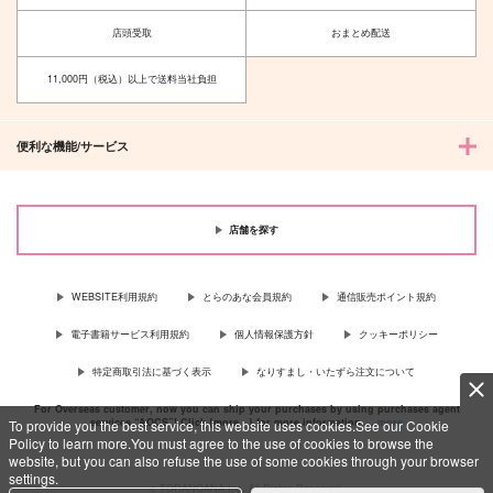
カート
店頭受取
おまとめ配送
11,000円（税込）以上で送料当社負担
便利な機能/サービス
店舗を探す
WEBSITE利用規約
とらのあな会員規約
通信販売ポイント規約
電子書籍サービス利用規約
個人情報保護方針
クッキーポリシー
特定商取引法に基づく表示
なりすまし・いたずら注文について
For Overseas customer, now you can ship your purchases by using purchases agent
services “AOCS”! Click {more…} for more information …
more
To provide you the best service, this website uses cookies.See our Cookie
Policy to learn more.You must agree to the use of cookies to browse the
website, but you can also refuse the use of some cookies through your browser
settings.
c TORANOANA Inc, All Rights Reserved.