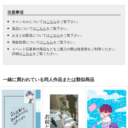
注意事項
キャンセルについては
こちら
をご覧下さい。
返品については
こちら
をご覧下さい。
おまとめ配送については
こちら
をご覧下さい。
再販投票については
こちら
をご覧下さい。
イベント応募券付商品などをご購入の際は毎度便をご利用ください。
詳細は
こちら
をご覧ください。
一緒に買われている同人作品または類似商品