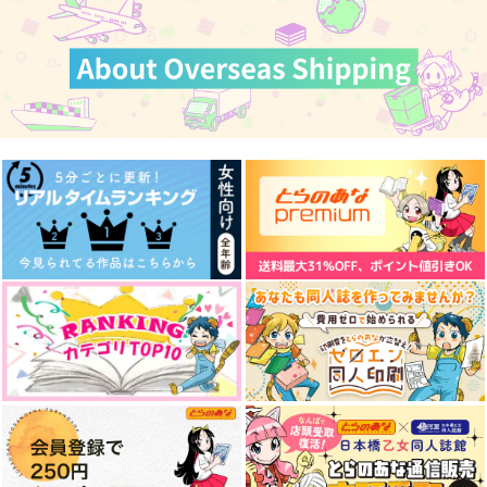
事情
10番目の部屋
第０部隊
カート
カート
カート
アズライト
1,430
1,572
円
円
（税込）
（税込）
1,100
円
（税込）
保科宗四郎×鳴海弦
保科宗四郎×鳴海弦
保科宗四郎×鳴海弦
サンプル
サンプル
サンプル
作品詳細
作品詳細
作品詳細
NRHS Illustration lo
シーラカンスは眠らな
夢境に彷徨う星とコー
g 2024-2026
い
ヒー
有頂天一二三
点線
点線
605
1,257
1,257
円
円
専売
専売
円
専売
（税込）
（税込）
（税込）
怪獣8号
怪獣8号
怪獣8号
鳴海弦×保科宗四郎
鳴海弦×保科宗四郎
鳴海弦×保科宗四郎
蛸の御曹司
この恋、はじめてええ
すきなものさがし
ですか？告白編
サンプル
サンプル
サンプル
DOPYU
鮮彩工房