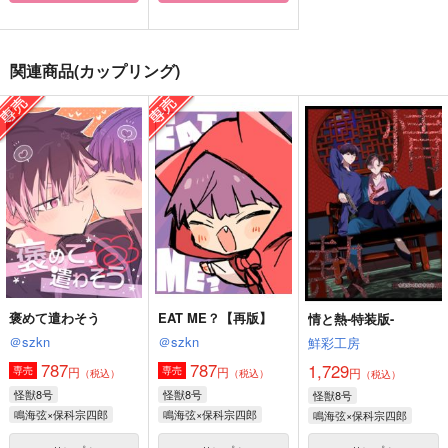
夢境に彷徨う星とコー
シーラカンスは眠らな
NRHS Illustration log
ヒー
い
2024-2026
関連商品(カップリング)
点線
点線
有頂天一二三
1,257
1,257
605
円
円
円
（税込）
（税込）
（税込）
鳴海弦×保科宗四郎
鳴海弦×保科宗四郎
鳴海弦×保科宗四郎
サンプル
サンプル
サンプル
作品詳細
作品詳細
作品詳細
褒めて遣わそう
EAT ME？【再版】
情と熱-特装版-
＠szkn
＠szkn
鮮彩工房
787
787
1,729
円
円
専売
専売
円
（税込）
（税込）
（税込）
怪獣8号
怪獣8号
怪獣8号
鳴海弦×保科宗四郎
鳴海弦×保科宗四郎
鳴海弦×保科宗四郎