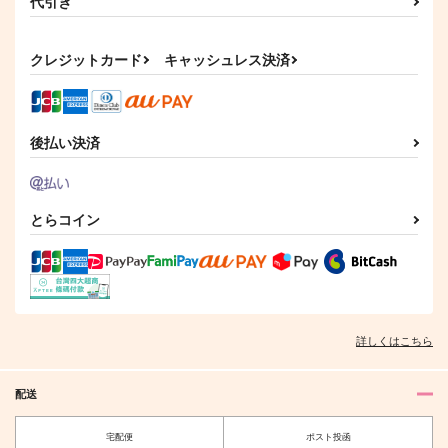
代引き
834
サンプル
サンプル
サンプル
円
（税込）
770
円
（税込）
鳴海弦×保科宗四郎
カート
カート
カート
鳴海弦×保科宗四郎
クレジットカード
キャッシュレス決済
サンプル
サンプル
作品詳細
作品詳細
後払い決済
とらコイン
わくわく快眠CLUB
8/32
詳しくはこちら
1,257
円
専売
（税込）
怪獣8号
配送
鳴海弦×保科宗四郎
サンプル
宅配便
ポスト投函