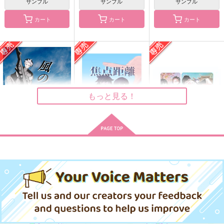
サンプル
サンプル
サンプル
四季鳴保A6Box
魂の明滅
まにまに
カート
カート
カート
有頂天一二三
10番目の部屋
lightspeed
605
1,320
157
円
円
円
（税込）
（税込）
（税込）
鳴海弦×保科宗四郎
保科宗四郎×鳴海弦
保科宗四郎×鳴海弦
サンプル
サンプル
サンプル
作品詳細
作品詳細
作品詳細
もっと見る！
風の残響
焦点距離の捉え方
四季鳴保A6Box
一月三舟
一月三舟
有頂天一二三
787
707
605
円
円
専売
専売
円
専売
（税込）
（税込）
（税込）
怪獣8号
怪獣8号
怪獣8号
鳴海弦×保科宗四郎
鳴海弦×保科宗四郎
鳴海弦×保科宗四郎
最強5歳児とハーネス
White
サンプル
サンプル
サンプル
「またな」