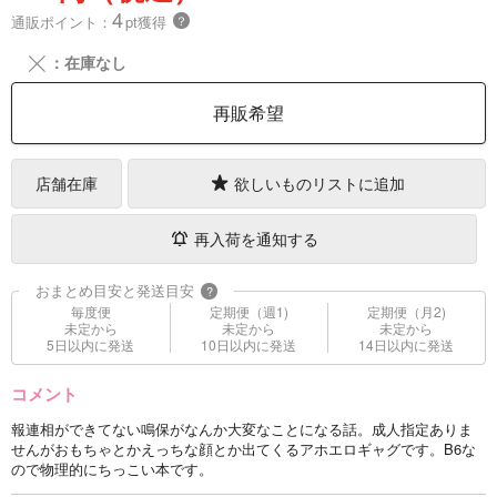
4
通販ポイント：
pt獲得
？
╳
：在庫なし
再販希望
店舗在庫
欲しいものリストに追加
再入荷を通知する
おまとめ目安と発送目安
?
毎度便
定期便（週1)
定期便（月2)
未定から
未定から
未定から
5日以内に発送
10日以内に発送
14日以内に発送
コメント
報連相ができてない鳴保がなんか大変なことになる話。成人指定ありま
せんがおもちゃとかえっちな顔とか出てくるアホエロギャグです。B6な
ので物理的にちっこい本です。