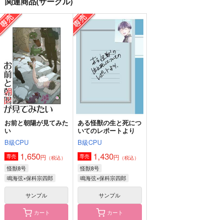
関連商品(サークル)
春の寄る辺
当たって砕けりゃいい
夏の残像
んだぜ
夏日
I am...
愛逢月
550
110
円
円
（税込）
（税込）
1,572
円
（税込）
鳴海弦×保科宗四郎
鳴海弦×保科宗四郎
保科宗四郎×鳴海弦
サンプル
サンプル
サンプル
作品詳細
作品詳細
作品詳細
お前と朝陽が見てみた
ある怪獣の生と死につ
い
いてのレポートより
B級CPU
B級CPU
1,650
1,430
円
円
専売
専売
（税込）
（税込）
怪獣8号
怪獣8号
鳴海弦×保科宗四郎
鳴海弦×保科宗四郎
サンプル
サンプル
カート
カート