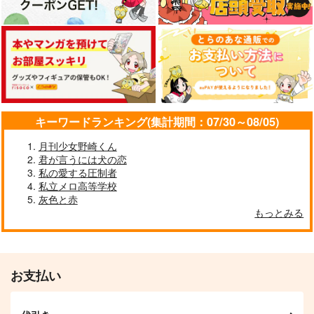
水溶性
220
944
円
円
（税込）
カート
カート
カート
（税込）
275
円
（税込）
鳴海弦×保科宗四郎
鳴海弦×保科宗四郎
鳴海弦×保科宗四郎
サンプル
サンプル
サンプル
作品詳細
作品詳細
作品詳細
キーワードランキング(集計期間：07/30～08/05)
月刊少女野崎くん
君が言うには犬の恋
私の愛する圧制者
私立メロ高等学校
灰色と赤
夏の残像
お前と朝陽が見てみた
Baby has come!!
もっとみる
い
I am...
ナダ＆もがもがな合同
B級CPU
誌
110
円
専売
（税込）
1,650
円
専売
（税込）
865
怪獣8号
円
専売
（税込）
怪獣8号
お支払い
鳴海弦×保科宗四郎
怪獣8号
Melt On Ice
逃げる気ないなら、そ
鳴海弦×保科宗四郎
れって恋じゃん
鳴海弦×保科宗四郎
一月三舟
EGOIST-HONEY