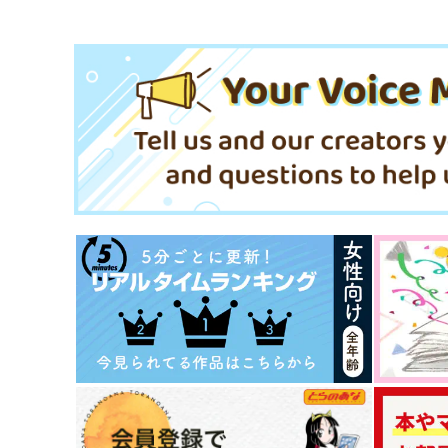
サンプル
作品詳細
サンプル
作品詳細
VirtuaReality FighterZ 2
KADOKAWA
990
円
（税込）
サンプル
作品詳細
いっぱい食べるきみが好き！
さんにんよれば
えとせとら。
福兎屋
1,980
787
円
円
（税込）
（税込）
時友四郎兵衛
神崎左門＋次屋三之助×富松作