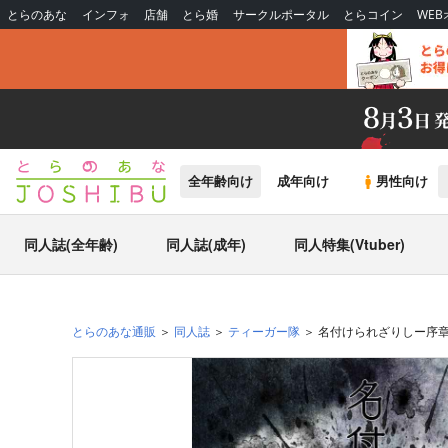
とらのあな
インフォ
店舗
とら婚
サークルポータル
とらコイン
WE
全年齢向け
成年向け
男性向け
同人誌(全年齢)
同人誌(成年)
同人特集(Vtuber)
とらのあな通販
同人誌
ティーガー隊
名付けられざりしー序