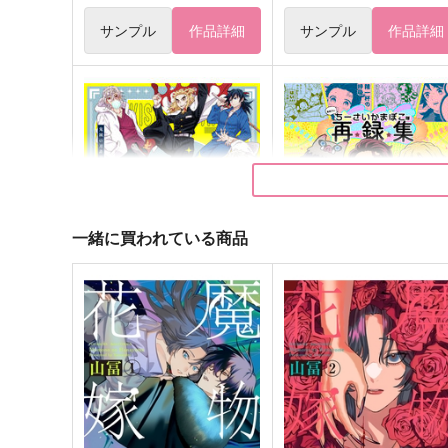
サンプル
作品詳細
サンプル
作品詳細
一緒に買われている商品
【再販】鬼殺隊見聞録ー再録
義勇さんとちーさいかまぼ
集２ー
隊再録集
週末
ゆであすぱら
1,976
1,887
円
円
（税込）
（税込）
オールキャラ
冨岡義勇