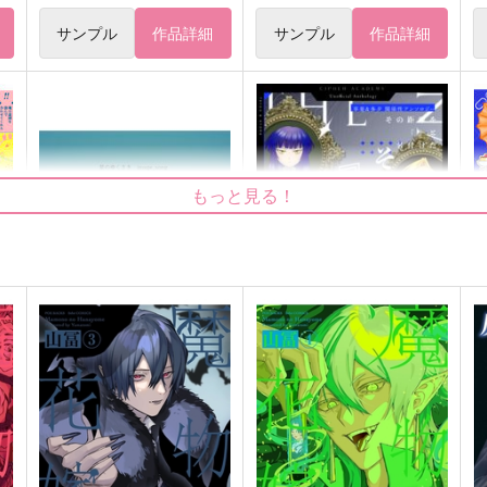
サンプル
作品詳細
サンプル
作品詳細
もっと見る！
こ
星のゆくさきimageCD
その距離を『 』と名付け
た
し
名付け下手
-273℃
550
円
（税込）
1,000
1
円
（税込）
オクジー×バデーニ
東洲斎享楽