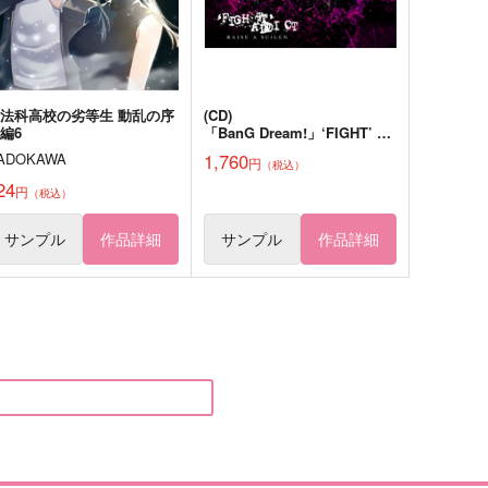
佐野万次郎×花垣武道
サンプル
作品詳細
サンプル
作品詳細
法科高校の劣等生 動乱の序
(CD)
編6
「BanG Dream!」‘FIGHT’ A
DDICT(通常
1,760
ADOKAWA
円
（税込）
盤)/RAISE A SUILEN
24
円
（税込）
サンプル
作品詳細
サンプル
作品詳細
ayers of Blue
太陽はまだ昇らない
黒猫と椿
むむむ
,100
550
円
円
（税込）
（税込）
梶蓮×桜遥
神崎左門・次屋三之助×富松作兵衛