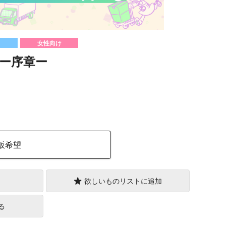
女性向け
ー序章ー
）
販希望
欲しいものリストに追加
る