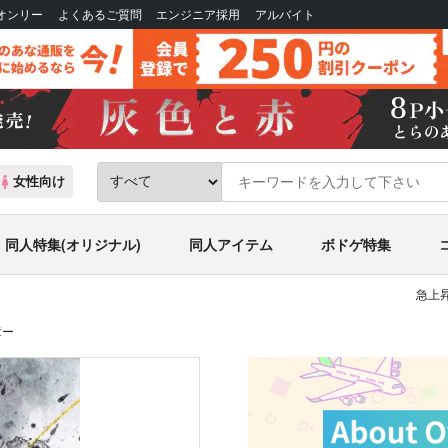
Bオンリー
よくあるご質問
エンジニア採用
アルバイト
女性向け
同人特集(オリジナル)
同人アイテム
ボドゲ特集
急上
章ー