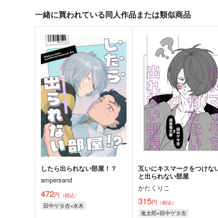
一緒に買われている同人作品または類似商品
したら出られない部屋！？
互いにキスマークをつけな
と出られない部屋
ampersand
かたくりこ
472
円
（税込）
315
円
（税込）
田中ゲタ吉×水木
鬼太郎×田中ゲタ吉