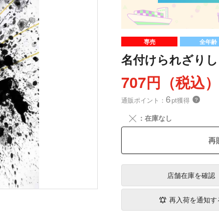
専売
全年齢
名付けられざりし
707円（税込
6
通販ポイント：
pt獲得
？
╳
：在庫なし
再
店舗在庫
を確認
再入荷を通知す