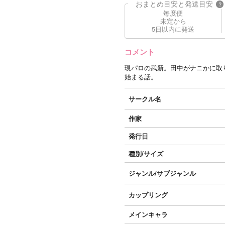
おまとめ目安と発送目安
?
毎度便
未定から
5日以内に発送
コメント
現パロの武新。田中がナニかに取
始まる話。
サークル名
作家
発行日
種別/サイズ
ジャンル/
サブジャンル
カップリング
メインキャラ