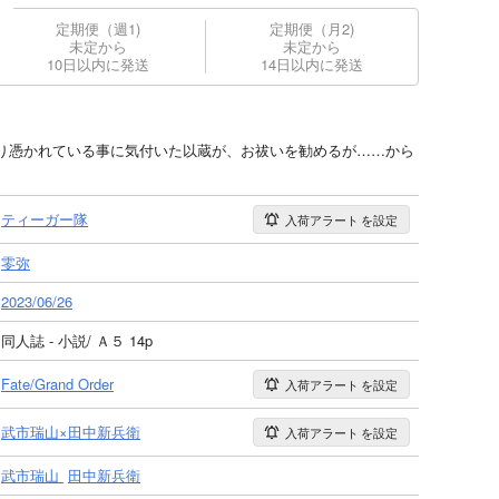
定期便（週1)
定期便（月2)
未定から
未定から
10日以内に発送
14日以内に発送
り憑かれている事に気付いた以蔵が、お祓いを勧めるが……から
ティーガー隊
入荷アラート
を設定
零弥
2023/06/26
同人誌 - 小説/ Ａ５ 14p
Fate/Grand Order
入荷アラート
を設定
武市瑞山×田中新兵衛
入荷アラート
を設定
武市瑞山
田中新兵衛