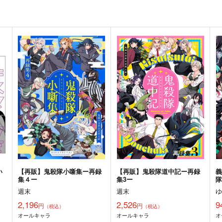
い
【再販】鬼殺隊小噺集ー再録
【再販】鬼殺隊道中記ー再録
集４ー
集3ー
週末
週末
2,196
2,526
9
円
円
（税込）
（税込）
オールキャラ
オールキャラ
オ