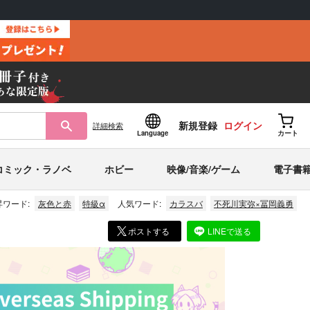
新規登録
ログイン
詳細
検索
Language
カート
コミック・ラノベ
ホビー
映像/音楽/ゲーム
電子書
昇ワード:
灰色と赤
特級α
人気ワード:
カラスバ
不死川実弥×冨岡義勇
ポストする
LINEで送る