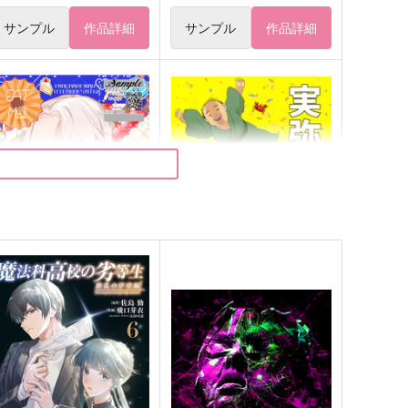
サンプル
作品詳細
サンプル
作品詳細
たべられないっていってるで
実弥ーッ俺だー！！
ょーが!!
M米穀店
双
572
円
（税込）
,257
円
（税込）
冨岡義勇×不死川実弥