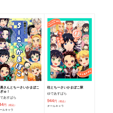
義勇さんとちーさいかまぼこ
柱とちーさいかまぼこ隊
隊ぎゅ！
ゆであすぱら
ゆであすぱら
944
円
（税込）
44
円
（税込）
オールキャラ
ールキャラ