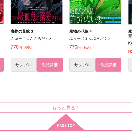
サンプル
作品詳細
サンプル
作品詳細
魔物の花嫁 3
魔物の花嫁 4
魔
章
ふゅーじょんぷろだくと
ふゅーじょんぷろだくと
K
770
770
円
円
（税込）
（税込）
9
サンプル
作品詳細
サンプル
作品詳細
もっと見る！
WANTED
けもカレッ！
L
お先に失礼します！
みるくすむーじー
944
787
1
円
円
（税込）
（税込）
不死川実弥×冨岡義勇
不死川実弥×冨岡義勇