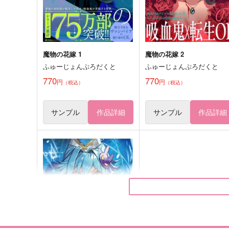
サンプル
作品詳細
サンプル
作品詳細
魔物の花嫁 1
魔物の花嫁 2
ふゅーじょんぷろだくと
ふゅーじょんぷろだくと
770
770
円
円
（税込）
（税込）
サンプル
作品詳細
サンプル
作品詳細
そふとくりーむ
4946
めんま商店
花環家
3,300
787
円
円
（税込）
（税込）
不死川実弥×冨岡義勇
不死川実弥×冨岡義勇