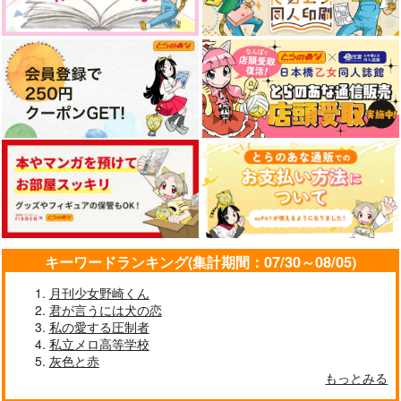
キーワードランキング(集計期間：07/30～08/05)
月刊少女野崎くん
君が言うには犬の恋
私の愛する圧制者
私立メロ高等学校
灰色と赤
もっとみる