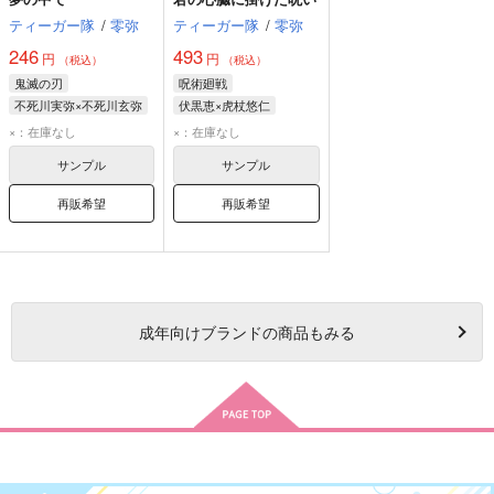
ティーガー隊
/
零弥
ティーガー隊
/
零弥
246
493
円
円
（税込）
（税込）
鬼滅の刃
呪術廻戦
不死川実弥×不死川玄弥
伏黒恵×虎杖悠仁
不死川実弥
伏黒恵
虎杖悠仁
×：在庫なし
×：在庫なし
不死川玄弥
サンプル
サンプル
再販希望
再販希望
成年
向けブランドの商品もみる