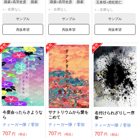
羂索×高羽史彦
羂索
羂索×高羽史彦
羂索
五条悟×虎杖悠仁
高羽史彦
高羽史彦
五条悟
虎杖悠仁
×：在庫なし
×：在庫なし
×：在庫なし
サンプル
サンプル
サンプル
再販希望
再販希望
再販希望
今度会ったらさような
サナトリウムから愛を
名付けられざりしー序
ら
こめて
章ー
ティーガー隊
/
零弥
ティーガー隊
/
零弥
ティーガー隊
/
零弥
707
707
707
円
円
円
（税込）
（税込）
（税込）