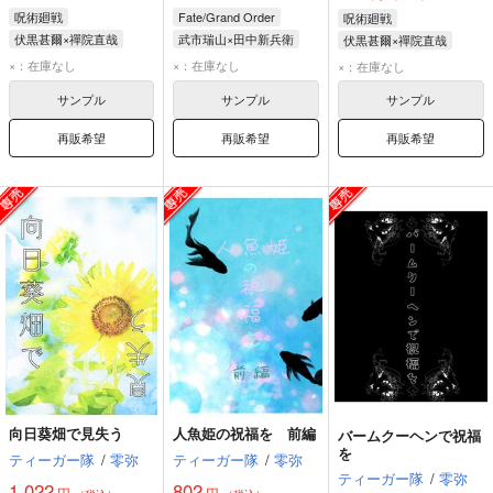
呪術廻戦
Fate/Grand Order
呪術廻戦
伏黒甚爾×禪院直哉
武市瑞山×田中新兵衛
伏黒甚爾×禪院直哉
伏黒甚爾
禪院直哉
武市瑞山
田中新兵衛
伏黒甚爾
禪院直哉
×：在庫なし
×：在庫なし
×：在庫なし
サンプル
サンプル
サンプル
再販希望
再販希望
再販希望
向日葵畑で見失う
人魚姫の祝福を 前編
バームクーヘンで祝福
を
ティーガー隊
/
零弥
ティーガー隊
/
零弥
ティーガー隊
/
零弥
1,022
802
円
円