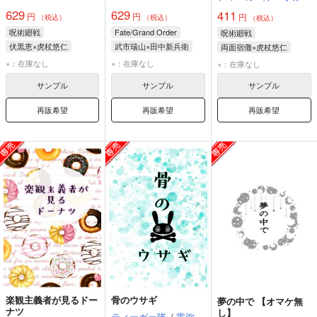
629
629
411
円
円
円
（税込）
（税込）
（税込）
呪術廻戦
Fate/Grand Order
呪術廻戦
伏黒恵×虎杖悠仁
武市瑞山×田中新兵衛
両面宿儺×虎杖悠仁
伏黒恵
虎杖悠仁
武市瑞山
田中新兵衛
両面宿儺
虎杖悠仁
×：在庫なし
×：在庫なし
×：在庫なし
サンプル
サンプル
サンプル
再販希望
再販希望
再販希望
楽観主義者が見るドー
骨のウサギ
夢の中で 【オマケ無
ナツ
し】
ティーガー隊
/
零弥