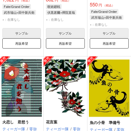
（税込）
（税込）
550
円
（税込）
Fate/Grand Order
呪術廻戦
Fate/Grand Order
武市瑞山×田中新兵衛
伏黒甚爾×禪院直哉
武市瑞山×田中新兵衛
武市瑞山
田中新兵衛
伏黒甚爾
禪院直哉
×：在庫なし
×：在庫なし
武市瑞山
田中新兵衛
×：在庫なし
サンプル
サンプル
サンプル
再販希望
再販希望
再販希望
火恋し 君想う
花言葉
魚の小骨 準備号
ティーガー隊
/
零弥
ティーガー隊
/
零弥
ティーガー隊
/
零弥