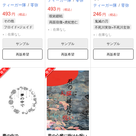
ティーガー隊
/
零弥
ティーガー隊
/
零弥
493
円
（税込）
493
246
円
円
（税込）
（税込）
呪術廻戦
その他
鬼滅の刃
両面宿儺×虎杖悠仁
フロイド×ジェイド
不死川実弥×不死川玄弥
両面宿儺
虎杖悠仁
×：在庫なし
フロイド・リーチ
不死川実弥
×：在庫なし
×：在庫なし
ジェイド・リーチ
不死川玄弥
サンプル
サンプル
サンプル
再販希望
再販希望
再販希望
夢の中で
君の心臓に掛けた呪い