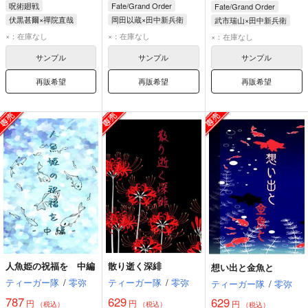
呪術廻戦
Fate/Grand Order
Fate/Grand Order
伏黒甚爾×禪院直哉
岡田以蔵×田中新兵衛
武市瑞山×田中新兵衛
伏黒甚爾
禪院直哉
岡田以蔵
田中新兵衛
武市瑞山
田中新兵衛
×：在庫なし
×：在庫なし
×：在庫なし
サンプル
サンプル
サンプル
再販希望
再販希望
再販希望
人魚姫の祝福を 中編
散り逝く深緋
想い出と金魚と
ティーガー隊
/
零弥
ティーガー隊
/
零弥
ティーガー隊
/
零弥
787
629
629
円
円
円
（税込）
（税込）
（税込）