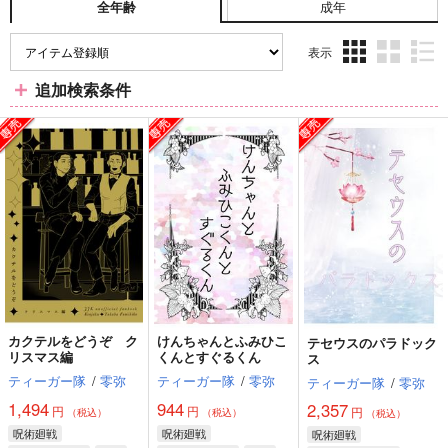
成年
全年齢
表示
3カ
2カ
1カ
追加検索条件
ラ
ラ
ラ
ム
ム
ム
表
表
表
示
示
示
カクテルをどうぞ ク
けんちゃんとふみひこ
テセウスのパラドック
リスマス編
くんとすぐるくん
ス
ティーガー隊
/
零弥
ティーガー隊
/
零弥
ティーガー隊
/
零弥
1,494
944
2,357
円
円
円
（税込）
（税込）
（税込）
呪術廻戦
呪術廻戦
呪術廻戦