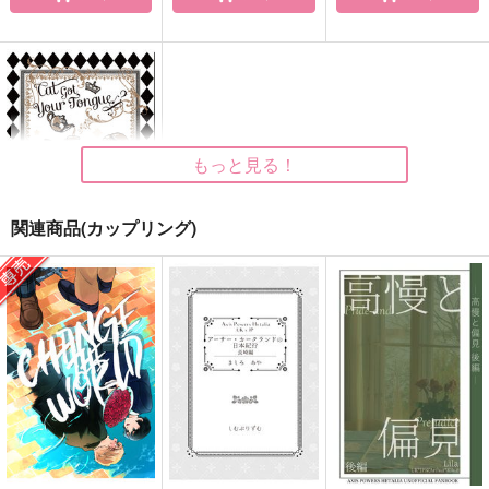
Twitterログ本１
恋に盲目 後編
ラストスコア
Lila
Lila
ほたるび
1,810
1,690
715
円
円
円
（税込）
（税込）
（税込）
アーサー×本田菊
アーサー×本田菊
アーサー×本田菊
もっと見る！
サンプル
サンプル
サンプル
作品詳細
作品詳細
作品詳細
関連商品(カップリング)
Cat Got Your Tongue
？
しむぷりずむ
３号棟
715
円
（税込）
ヘタリア
アーサー×本田菊
サンプル
カート