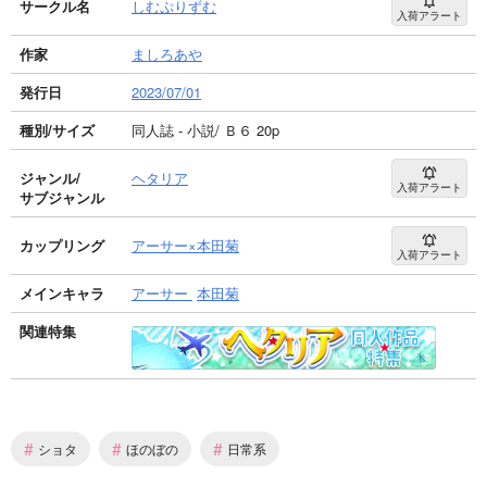
サークル名
しむぷりずむ
入荷アラート
作家
ましろあや
発行日
2023/07/01
種別/サイズ
同人誌 - 小説/ Ｂ６ 20p
ジャンル/
ヘタリア
入荷アラート
サブジャンル
カップリング
アーサー×本田菊
入荷アラート
メインキャラ
アーサー
本田菊
関連特集
#
#
#
ショタ
ほのぼの
日常系