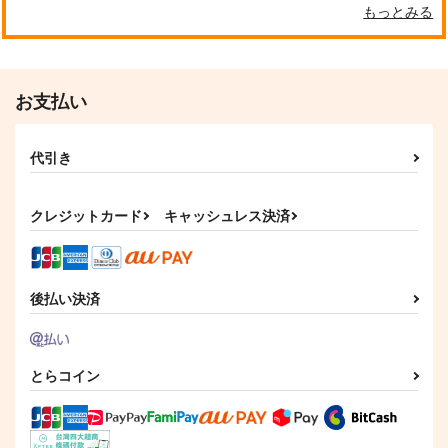
2,420
2,594
円
円
（税込）
（税込）
もっとみる
アーサー×本田菊
アーサー×本田菊
サンプル
サンプル
作品詳細
作品詳細
お支払い
代引き
クレジットカード
キャッシュレス決済
後払い決済
とらコイン