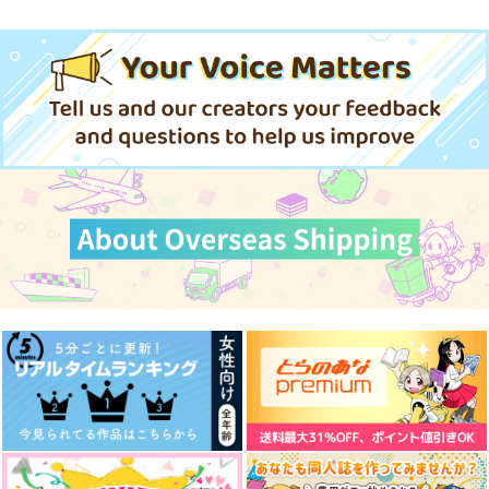
て-前編-
みだれそめにし
本田菊の厄介な結婚
高慢と偏見 前編
藪から棒
顔面タルト
顔面タルト
よとぼし
しむぷりずむ
Lila
858
550
550
円
円
円
（税込）
（税込）
（税込）
660
1,001
1,690
円
円
専売
円
（税込）
（税込）
（税込）
アーサー×本田菊
アーサー×本田菊
アーサー×本田菊
ヘタリア
ヘタリア
ヘタリア
アーサー×本田菊
アーサー×本田菊
アーサー×本田菊
サンプル
サンプル
サンプル
サンプル
サンプル
サンプル
作品詳細
作品詳細
作品詳細
カート
カート
カート
高慢と偏見 前編
野菊は薔薇に恋をして
野菊は薔薇に恋をして
いる 前篇
いる 後篇
Lila
ドラマチック・ワンダ
シマグニアソート２
ラストスコア