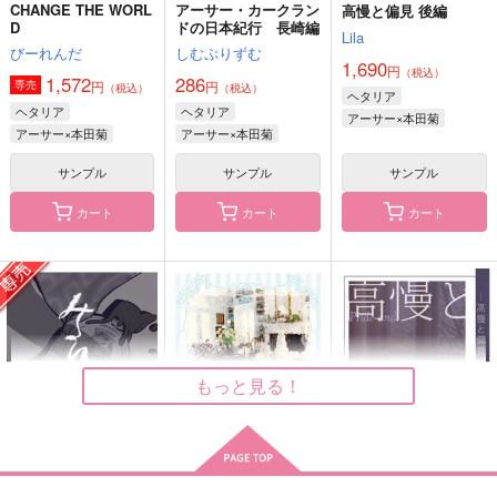
CHANGE THE WORL
アーサー・カークラン
高慢と偏見 後編
恋に盲目 前編
みだれそめにし
シマグニアソート２
D
ドの日本紀行 長崎編
Lila
Lila
よとぼし
1022
びーれんだ
しむぷりずむ
1,690
円
1,890
660
（税込）
1,045
円
円
円
1,572
286
（税込）
（税込）
（税込）
円
円
専売
（税込）
（税込）
ヘタリア
アーサー×本田菊
アーサー×本田菊
アーサー×本田菊
ヘタリア
ヘタリア
アーサー×本田菊
アーサー×本田菊
アーサー×本田菊
サンプル
サンプル
サンプル
サンプル
サンプル
サンプル
作品詳細
作品詳細
作品詳細
カート
カート
カート
もっと見る！
ドラマチック・ワンダ
夢の中ならいつだっ
夢の中ならいつだっ
ー×ワンダー
て-後編-