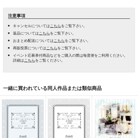
注意事項
キャンセルについては
こちら
をご覧下さい。
返品については
こちら
をご覧下さい。
おまとめ配送については
こちら
をご覧下さい。
再販投票については
こちら
をご覧下さい。
イベント応募券付商品などをご購入の際は毎度便をご利用ください。
詳細は
こちら
をご覧ください。
一緒に買われている同人作品または類似商品