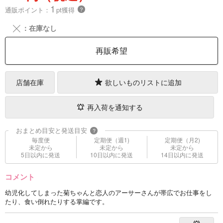
1
通販ポイント：
pt獲得
？
╳
：在庫なし
再販希望
店舗在庫
欲しいものリストに追加
再入荷を通知する
おまとめ目安と発送目安
?
毎度便
定期便（週1)
定期便（月2)
未定から
未定から
未定から
5日以内に発送
10日以内に発送
14日以内に発送
コメント
幼児化してしまった菊ちゃんと恋人のアーサーさんが帯広でお仕事をし
たり、食い倒れたりする掌編です。