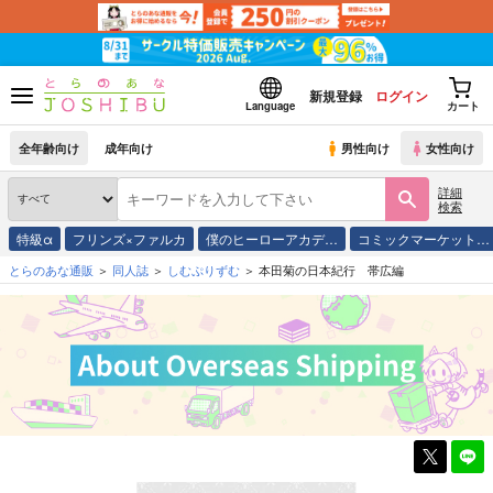
新規登録
ログイン
Language
カート
全年齢向け
成年向け
男性向け
女性向け
詳細
検索
特級α
フリンズ×ファルカ
僕のヒーローアカデ…
コミックマーケット…
とらのあな通販
同人誌
しむぷりずむ
本田菊の日本紀行 帯広編