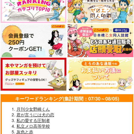
１０２２
１０２２
ー×ワンダー
1,690
1022
円
ほたるび
（税込）
2,640
2,640
藪から棒
円
円
（税込）
（税込）
アーサー×本田菊
1,045
715
円
円
専売
（税込）
（税込）
アーサー×本田菊
アーサー×本田菊
858
円
専売
（税込）
ヘタリア
ヘタリア
ヘタリア
アーサー×本田菊
アーサー×本田菊
サンプル
サンプル
サンプル
アーサー×本田菊
作品詳細
作品詳細
作品詳細
サンプル
サンプル
サンプル
カート
カート
カート
キーワードランキング(集計期間：07/30～08/05)
月刊少女野崎くん
君が言うには犬の恋
木曜日4：20
愛に貴賤はない
私の愛する圧制者
私立メロ高等学校
Hello, Spica
Lila
灰色と赤