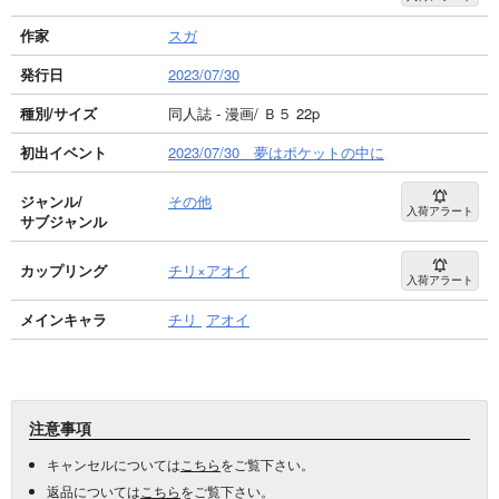
作家
スガ
発行日
2023/07/30
種別/サイズ
同人誌 - 漫画/ Ｂ５ 22p
初出イベント
2023/07/30 夢はポケットの中に
ジャンル/
その他
入荷アラート
サブジャンル
カップリング
チリ×アオイ
入荷アラート
メインキャラ
チリ
アオイ
注意事項
キャンセルについては
こちら
をご覧下さい。
返品については
こちら
をご覧下さい。