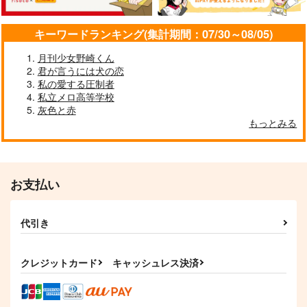
キーワードランキング(集計期間：07/30～08/05)
月刊少女野崎くん
君が言うには犬の恋
私の愛する圧制者
ニセモノとひなたぼっ
カワイイ×カワイイ 3
私立メロ高等学校
その顔ゆがませます！
こ
灰色と赤
L-wing
L-wing
もっとみる
L-wing
629
787
円
円
（税込）
（税込）
629
円
（税込）
メタファー：リファンタジオ
その他
その他
オールキャラ
カラスバ×セイカ
カラスバ×セイカ
大将組と再録 1
L-wingの荒ハムオー
お支払い
ルインワン
L-wing
サンプル
サンプル
サンプル
L-wing
1,887
円
（税込）
カート
カート
カート
代引き
2,357
円
（税込）
薬研藤四郎
荒垣真次郎×女主人公
クレジットカード
キャッシュレス決済
サンプル
サンプル
作品詳細
作品詳細