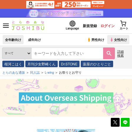
新規登録
ログイン
Language
カート
全年齢向け
成年向け
男性向け
女性向け
詳細
検索
桜河こはく
月刊少女野崎くん
Dr.STONE
薬屋のひとりごと
とらのあな通販
同人誌
L-wing
お祭りとお守り