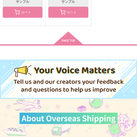
サンプル
サンプル
サンプル
サンプル
サンプル
カート
カート
作品詳細
作品詳細
作品詳細
薬研が隊長！～鵜飼派
こいぬ拾った
薬研が隊長！～信ボー
編成～３
と信ノンのおまけ本～
L-wing
L-wing
L-wing
629
円
（税込）
787
315
円
円
（税込）
（税込）
その他
オールキャラ
刀剣乱舞
刀剣乱舞
信濃藤四郎
カラスバ×セイカ
古備前信房
サンプル
サンプル
サンプル
×2
もう一度読み直してく
こいぬ拾った
カート
カート
カート
ださい
L-wing
L-wing
L-wing
787
629
円
円
（税込）
（税込）
944
円
（税込）
カラスバ×セイカ
カラスバ×セイカ
カラスバ×セイカ
サンプル
サンプル
サンプル