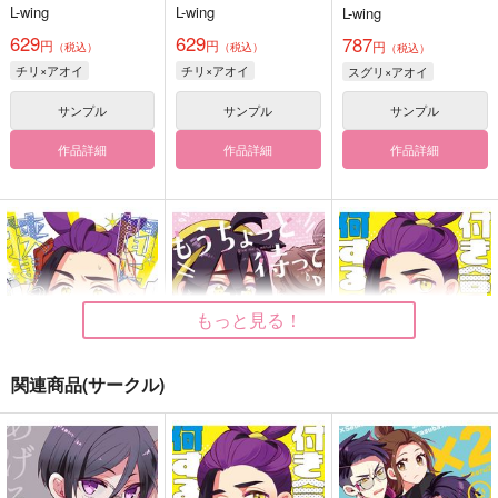
L-wing
L-wing
L-wing
629
629
787
円
円
円
（税込）
（税込）
（税込）
チリ×アオイ
チリ×アオイ
スグリ×アオイ
サンプル
サンプル
サンプル
作品詳細
作品詳細
作品詳細
もっと見る！
関連商品(サークル)
間に挟まる俺？！
もうちょっと待って
付き合って何するの？
L-wing
L-wing
L-wing