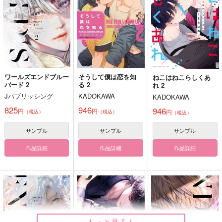
サンプル
サンプル
サンプル
作品詳細
作品詳細
作品詳細
ワールズエンドブルー
そうして僕は恋を知
ねこはねこらしくあ
バード 2
る 2
れ 2
Jパブリッシング
KADOKAWA
KADOKAWA
825
946
946
円
円
円
（税込）
（税込）
（税込）
サンプル
サンプル
サンプル
作品詳細
作品詳細
作品詳細
設楽先輩はトモダチ
傷恋
都合のいい話
気抜け連中
棚と橋
棚と橋
629
1,257
1,100
円
円
円
（税込）
（税込）
（税込）
設楽聖司
桜井琥一×主人公
桜井琉夏×主人公
サンプル
サンプル
サンプル
もっと見る！