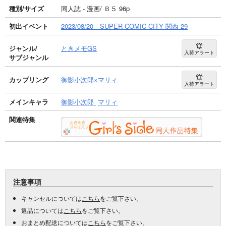
種別/サイズ
同人誌 - 漫画/ Ｂ５ 96p
初出イベント
2023/08/20 SUPER COMIC CITY 関西 29
ジャンル/
ときメモGS
入荷アラート
サブジャンル
カップリング
御影小次郎×マリィ
入荷アラート
メインキャラ
御影小次郎
マリィ
関連特集
注意事項
キャンセルについては
こちら
をご覧下さい。
返品については
こちら
をご覧下さい。
おまとめ配送については
こちら
をご覧下さい。