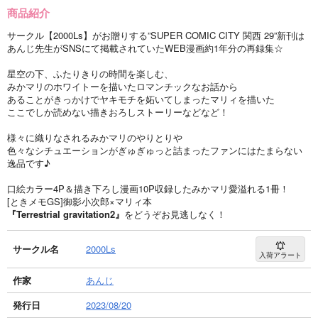
商品紹介
サークル【2000Ls】がお贈りする”SUPER COMIC CITY 関西 29”新刊は
あんじ先生がSNSにて掲載されていたWEB漫画約1年分の再録集☆
星空の下、ふたりきりの時間を楽しむ、
みかマリのホワイトーを描いたロマンチックなお話から
あることがきっかけでヤキモチを妬いてしまったマリィを描いた
ここでしか読めない描きおろしストーリーなどなど！
様々に織りなされるみかマリのやりとりや
色々なシチュエーションがぎゅぎゅっと詰まったファンにはたまらない
逸品です♪
口絵カラー4P＆描き下ろし漫画10P収録したみかマリ愛溢れる1冊！
[ときメモGS]御影小次郎×マリィ本
『Terrestrial gravitation2』
をどうぞお見逃しなく！
サークル名
2000Ls
入荷アラート
作家
あんじ
発行日
2023/08/20