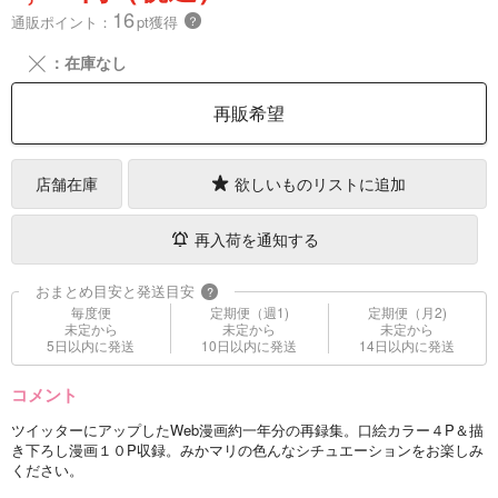
16
通販ポイント：
pt獲得
？
╳
：在庫なし
再販希望
店舗在庫
欲しいものリストに追加
再入荷を通知する
おまとめ目安と発送目安
?
毎度便
定期便（週1)
定期便（月2)
未定から
未定から
未定から
5日以内に発送
10日以内に発送
14日以内に発送
コメント
ツイッターにアップしたWeb漫画約一年分の再録集。口絵カラー４P＆描
き下ろし漫画１０P収録。みかマリの色んなシチュエーションをお楽しみ
ください。