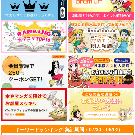
30までに死にたい
Jパブリッシング
840
円
（税込）
サンプル
作品詳細
その瞳に俺を映して
恋じゃなくても、それ
汗も滴るいい男子！
を愛と呼ぶだろう。
トワイライトショー
ちちんぷいぷい
おかるぼん
865
1,100
円
円
（税込）
（税込）
1,572
円
（税込）
佐伯瑛×主人公
七ツ森実×主人公
サンプル
サンプル
サンプル
作品詳細
作品詳細
作品詳細
キーワードランキング(集計期間：07/30～08/02)