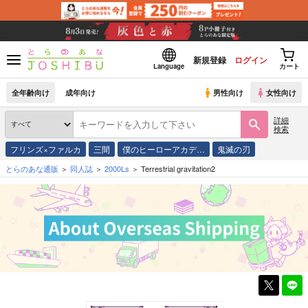
新規登録
ログイン
Language
カート
全年齢向け
成年向け
男性向け
女性向け
詳細
検索
フリンズ×ファルカ
三間
僕のヒーローアカデ…
鬼滅の刃
とらのあな通販
同人誌
2000Ls
Terrestrial gravitation2