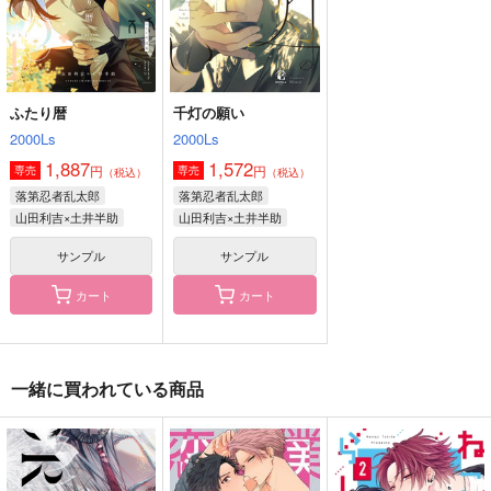
サンプル
サンプル
サンプル
作品詳細
作品詳細
作品詳細
ふたり暦
千灯の願い
2000Ls
2000Ls
1,887
1,572
円
円
専売
専売
（税込）
（税込）
落第忍者乱太郎
落第忍者乱太郎
山田利吉×土井半助
山田利吉×土井半助
サンプル
サンプル
カート
カート
スキンシップはもう終
WORKING!!!
butterflies
わりっ！！
かにびより
一緒に買われている商品
M.David
愛ビームポインタ
944
787
円
円
（税込）
（税込）
660
円
（税込）
佐伯瑛×主人公
七ツ森実×主人公
七ツ森実×マリィ