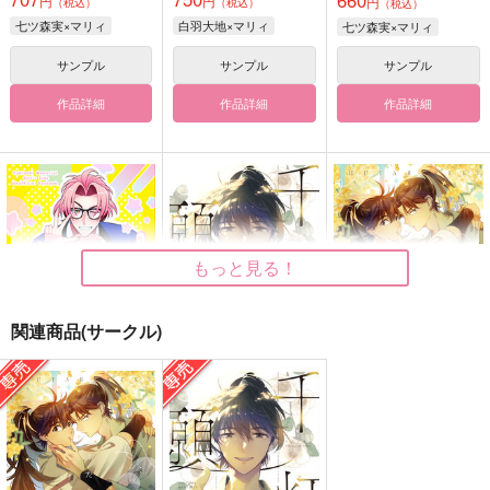
660
円
円
円
（税込）
（税込）
（税込）
七ツ森実×マリィ
白羽大地×マリィ
七ツ森実×マリィ
サンプル
サンプル
サンプル
作品詳細
作品詳細
作品詳細
もっと見る！
関連商品(サークル)
LUCKY SEVEN
千灯の願い
ふたり暦
愛ビームポインタ
2000Ls
2000Ls
770
1,572
1,887
円
円
円
（税込）
（税込）
（税込）
七ツ森実×マリィ
山田利吉×土井半助
山田利吉×土井半助