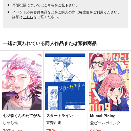
再販投票については
こちら
をご覧下さい。
イベント応募券付商品などをご購入の際は毎度便をご利用ください。
詳細は
こちら
をご覧ください。
一緒に買われている同人作品または類似商品
七ツ森くんのたてがみ
スタートライン
Mutual Pining
ちゃち式
東奔西走
愛ビームポインタ
707
750