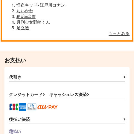
怪盗キッド×江戸川コナン
ちいかわ
狛治×恋雪
月刊少女野崎くん
足立透
もっとみる
お支払い
みちるちゃんのフォト
ヒロイン
ブック
代引き
M.David
Scale00
787
円
（税込）
1,257
円
（税込）
クレジットカード
キャッシュレス決済
七ツ森実×主人公
花椿ひかる
サンプル
サンプル
作品詳細
作品詳細
後払い決済