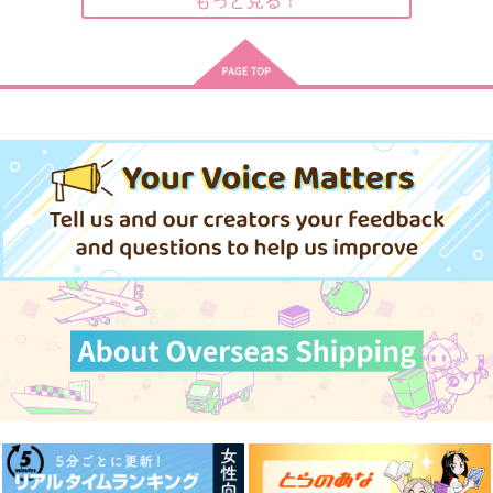
作品詳細
作品詳細
作品詳細
ワールズエンドブルー
ワールズエンドブルー
ワールズエンドブルー
バード 4
バード 3
バード 1
Jパブリッシング
Jパブリッシング
Jパブリッシング
902
825
825
円
円
円
（税込）
（税込）
（税込）
サンプル
サンプル
サンプル
作品詳細
作品詳細
作品詳細
雨やどり攻防戦！
めんどくさくていとお
心を込めて、君へ
しくて
すのこのす
雨のち晴れ
週末
700
880
円
円
（税込）
（税込）
472
円
（税込）
氷室一紀×主人公
氷室一紀×主人公
設楽聖司×主人公
サンプル
サンプル
サンプル
作品詳細
作品詳細
作品詳細