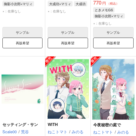
770
円
御影小次郎×マリィ
大成功×マリィ
大成功
（税込）
御影小次郎
マリィ
マリィ
ときメモGS
×：在庫なし
×：在庫なし
御影小次郎×マリィ
御影小次郎
マリィ
×：在庫なし
サンプル
サンプル
サンプル
再販希望
再販希望
再販希望
セッティング・サン
WITH
今夜秘密の庭で
Scale00
/
荒谷
ねこトマト
/
みのる
ねこトマト
/
みのる