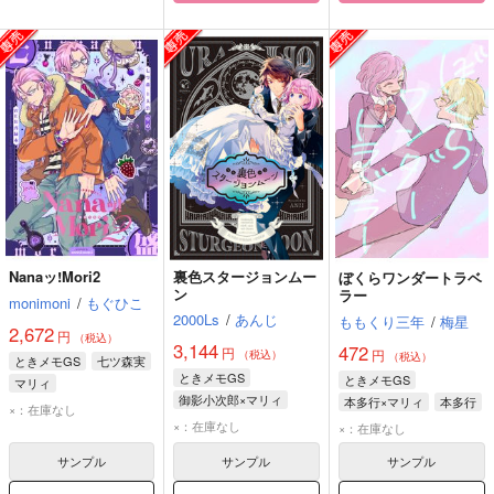
Nanaッ!Mori2
裏色スタージョンムー
ぼくらワンダートラベ
ン
ラー
monimoni
/
もぐひこ
2000Ls
/
あんじ
ももくり三年
/
梅星
2,672
円
（税込）
3,144
472
円
円
（税込）
（税込）
ときメモGS
七ツ森実
ときメモGS
ときメモGS
マリィ
御影小次郎×マリィ
本多行×マリィ
本多行
×：在庫なし
御影小次郎
マリィ
マリィ
×：在庫なし
×：在庫なし
サンプル
サンプル
サンプル