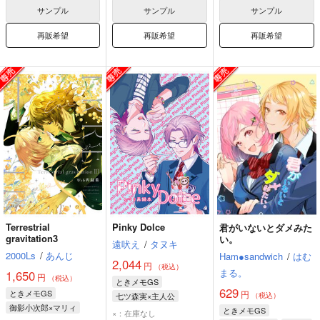
サンプル
サンプル
サンプル
再販希望
再販希望
再販希望
Terrestrial
Pinky Dolce
君がいないとダメみた
gravitation3
い。
遠吠え
/
タヌキ
2000Ls
/
あんじ
Ham●sandwich
/
はむ
2,044
円
（税込）
まる。
1,650
円
（税込）
ときメモGS
629
ときメモGS
円
七ツ森実×主人公
（税込）
御影小次郎×マリィ
七ツ森実
マリィ
ときメモGS
×：在庫なし