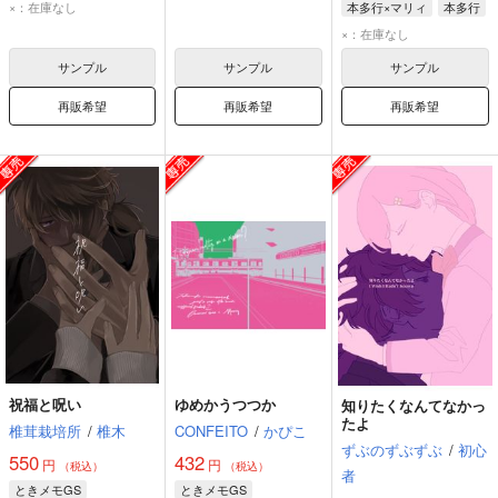
御影小次郎
マリィ
×：在庫なし
本多行×マリィ
本多行
マリィ
×：在庫なし
サンプル
サンプル
サンプル
再販希望
再販希望
再販希望
祝福と呪い
ゆめかうつつか
知りたくなんてなかっ
たよ
椎茸栽培所
/
椎木
CONFEITO
/
かぴこ
ずぶのずぶずぶ
/
初心
550
432
円
円
（税込）
（税込）
者
ときメモGS
ときメモGS