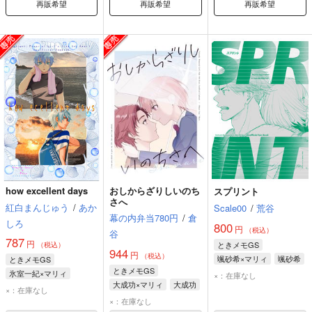
再販希望
再販希望
再販希望
how excellent days
おしからざりしいのち
スプリント
さへ
紅白まんじゅう
/
あか
Scale00
/
荒谷
幕の内弁当780円
/
倉
しろ
800
円
（税込）
谷
787
円
ときメモGS
（税込）
944
円
（税込）
颯砂希×マリィ
颯砂希
ときメモGS
ときメモGS
マリィ
氷室一紀×マリィ
×：在庫なし
大成功×マリィ
大成功
氷室一紀
マリィ
×：在庫なし
マリィ
×：在庫なし