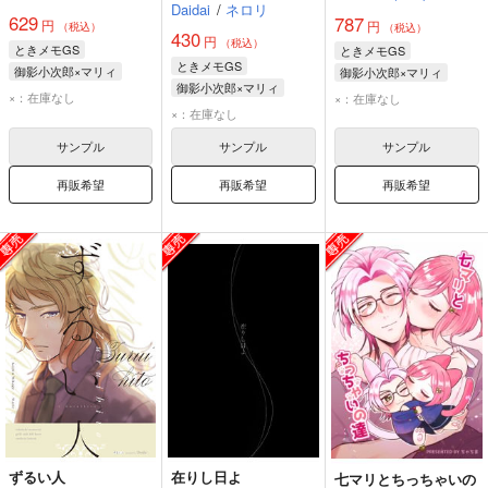
Daidai
/
ネロリ
629
787
円
円
（税込）
（税込）
430
円
（税込）
ときメモGS
ときメモGS
ときメモGS
御影小次郎×マリィ
御影小次郎×マリィ
御影小次郎×マリィ
御影小次郎
マリィ
御影小次郎
マリィ
×：在庫なし
×：在庫なし
御影小次郎
マリィ
×：在庫なし
サンプル
サンプル
サンプル
再販希望
再販希望
再販希望
ずるい人
在りし日よ
七マリとちっちゃいの