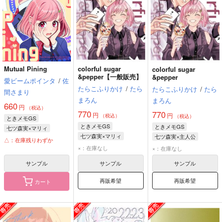
Mutual Pining
colorful sugar
colorful sugar
&pepper【一般販売】
&pepper
愛ビームポインタ
/
佐
たらこふりかけ
/
たら
たらこふりかけ
/
たら
間さまり
まろん
まろん
660
円
（税込）
770
770
円
円
（税込）
（税込）
ときメモGS
ときメモGS
ときメモGS
七ツ森実×マリィ
七ツ森実×マリィ
七ツ森実×主人公
七ツ森実
マリィ
△：在庫残りわずか
七ツ森実
マリィ
七ツ森実
マリィ
×：在庫なし
×：在庫なし
サンプル
サンプル
サンプル
再販希望
再販希望
カート