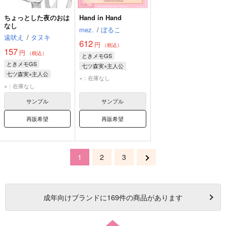
ちょっとした夜のおは
Hand in Hand
なし
mez.
/
ぼるこ
遠吠え
/
タヌキ
612
円
（税込）
157
円
（税込）
ときメモGS
ときメモGS
七ツ森実×主人公
七ツ森実×主人公
七ツ森実
マリィ
×：在庫なし
七ツ森実
マリィ
×：在庫なし
サンプル
サンプル
再販希望
再販希望
1
2
3
成年
向けブランドに
169
件の商品があります