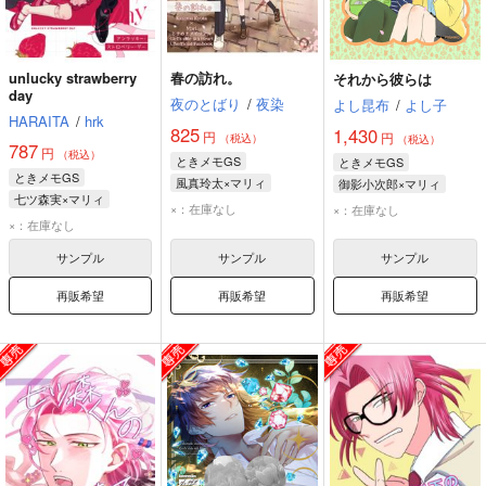
unlucky strawberry
春の訪れ。
それから彼らは
day
夜のとばり
/
夜染
よし昆布
/
よし子
HARAITA
/
hrk
825
1,430
円
円
（税込）
（税込）
787
円
（税込）
ときメモGS
ときメモGS
ときメモGS
風真玲太×マリィ
御影小次郎×マリィ
七ツ森実×マリィ
風真玲太
小波美奈子
御影小次郎
マリィ
×：在庫なし
×：在庫なし
七ツ森実
マリィ
×：在庫なし
マリィ
サンプル
サンプル
サンプル
再販希望
再販希望
再販希望