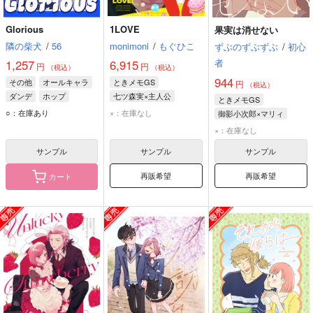
Glorious
1LOVE
果実は消せない
隣の柴犬
/
56
monimoni
/
もぐひこ
ずぶのずぶずぶ
/
初心
者
1,257
6,915
円
円
（税込）
（税込）
944
その他
オールキャラ
ときメモGS
円
（税込）
ダンデ
ホップ
七ツ森実×主人公
ときメモGS
マリィ
七ツ森実
マリィ
○：在庫あり
×：在庫なし
御影小次郎×マリィ
御影小次郎
マリィ
×：在庫なし
サンプル
サンプル
サンプル
再販希望
再販希望
カート