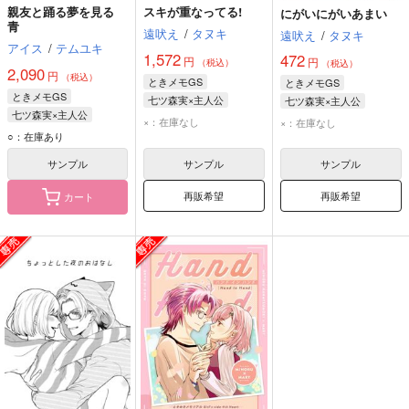
親友と踊る夢を見る
スキが重なってる!
にがいにがいあまい
青
遠吠え
/
タヌキ
遠吠え
/
タヌキ
アイス
/
テムユキ
1,572
472
円
円
（税込）
（税込）
2,090
円
（税込）
ときメモGS
ときメモGS
ときメモGS
七ツ森実×主人公
七ツ森実×主人公
七ツ森実×主人公
七ツ森実
マリィ
七ツ森実
マリィ
×：在庫なし
×：在庫なし
七ツ森実
風真玲太
○：在庫あり
マリィ
サンプル
サンプル
サンプル
再販希望
再販希望
カート