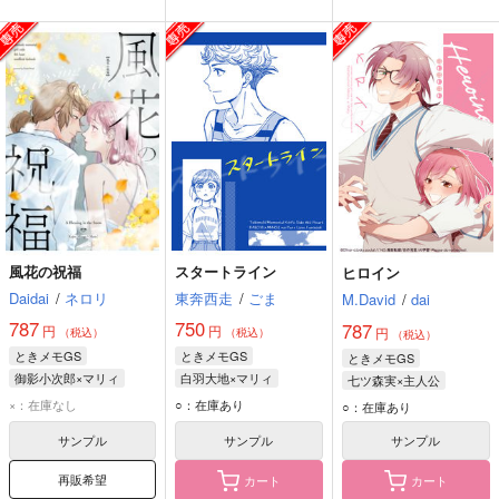
風花の祝福
スタートライン
ヒロイン
Daidai
/
ネロリ
東奔西走
/
ごま
M.David
/
dai
787
750
787
円
円
円
（税込）
（税込）
（税込）
ときメモGS
ときメモGS
ときメモGS
御影小次郎×マリィ
白羽大地×マリィ
七ツ森実×主人公
御影小次郎
マリィ
白羽大地
マリィ
七ツ森実
マリィ
×：在庫なし
○：在庫あり
○：在庫あり
主人公
サンプル
サンプル
サンプル
再販希望
カート
カート