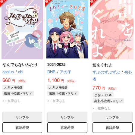
なんでもないふたり
2024-2025
罰をくれよ
opalus
/
chi
DHP
/
アの子
ずぶのずぶずぶ
/
初心
者
660
1,100
円
円
（税込）
（税込）
770
ときメモGS
ときメモGS
円
（税込）
御影小次郎×マリィ
御影小次郎×マリィ
ときメモGS
御影小次郎
マリィ
御影小次郎
マリィ
×：在庫なし
×：在庫なし
御影小次郎×マリィ
御影小次郎
マリィ
×：在庫なし
サンプル
サンプル
サンプル
再販希望
再販希望
再販希望