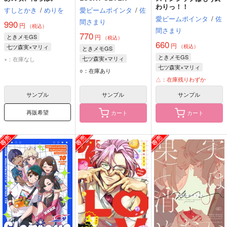
わりっ！！
すしとかき
/
めりを
愛ビームポインタ
/
佐
愛ビームポインタ
/
佐
間さまり
990
円
（税込）
間さまり
770
ときメモGS
円
（税込）
660
円
七ツ森実×マリィ
（税込）
ときメモGS
七ツ森実
マリィ
ときメモGS
七ツ森実×マリィ
×：在庫なし
七ツ森実×マリィ
七ツ森実
マリィ
○：在庫あり
七ツ森実
マリィ
△：在庫残りわずか
サンプル
サンプル
サンプル
再販希望
カート
カート