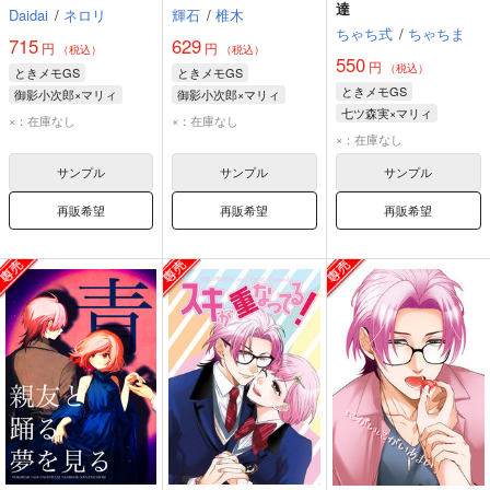
達
Daidai
/
ネロリ
輝石
/
椎木
ちゃち式
/
ちゃちま
715
629
円
円
（税込）
（税込）
550
円
（税込）
ときメモGS
ときメモGS
ときメモGS
御影小次郎×マリィ
御影小次郎×マリィ
七ツ森実×マリィ
御影小次郎
マリィ
御影小次郎
マリィ
×：在庫なし
×：在庫なし
七ツ森実
マリィ
×：在庫なし
サンプル
サンプル
サンプル
再販希望
再販希望
再販希望