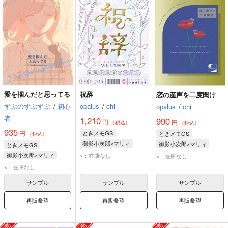
愛を掴んだと思ってる
祝辞
恋の産声を二度聞け
ずぶのずぶずぶ
/
初心
opalus
/
chi
opalus
/
chi
者
1,210
990
円
円
（税込）
（税込）
935
円
ときメモGS
ときメモGS
（税込）
御影小次郎×マリィ
御影小次郎×マリィ
ときメモGS
御影小次郎
マリィ
御影小次郎
マリィ
御影小次郎×マリィ
×：在庫なし
×：在庫なし
風真玲太
マリィ
×：在庫なし
御影小次郎
サンプル
サンプル
サンプル
再販希望
再販希望
再販希望