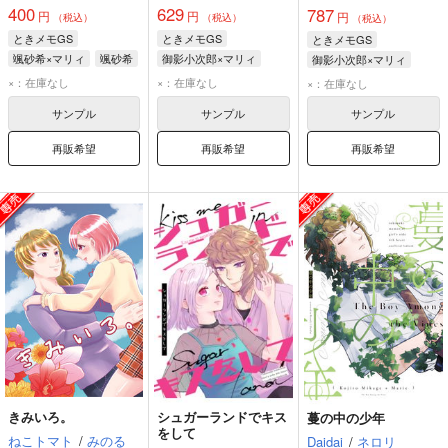
400
629
787
円
円
円
（税込）
（税込）
（税込）
ときメモGS
ときメモGS
ときメモGS
颯砂希×マリィ
颯砂希
御影小次郎×マリィ
御影小次郎×マリィ
マリィ
御影小次郎
マリィ
御影小次郎
マリィ
×：在庫なし
×：在庫なし
×：在庫なし
サンプル
サンプル
サンプル
再販希望
再販希望
再販希望
きみいろ。
シュガーランドでキス
蔓の中の少年
をして
ねこトマト
/
みのる
Daidai
/
ネロリ