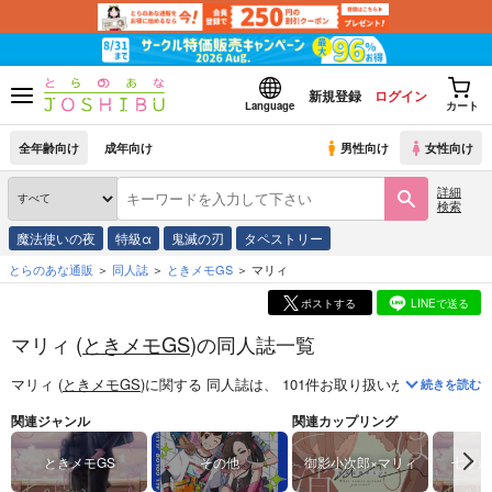
新規登録
ログイン
Language
カート
全年齢向け
成年向け
男性向け
女性向け
詳細
検索
魔法使いの夜
特級α
鬼滅の刃
タペストリー
とらのあな通販
同人誌
ときメモGS
マリィ
ポストする
LINEで送る
マリィ (
ときメモGS
)の同人誌一覧
マリィ (
ときメモGS
)
に関する
同人誌
は、
101
件お取り扱いがございます
続きを読む
関連ジャンル
関連カップリング
ときメモGS
その他
御影小次郎×マリィ
七ツ森