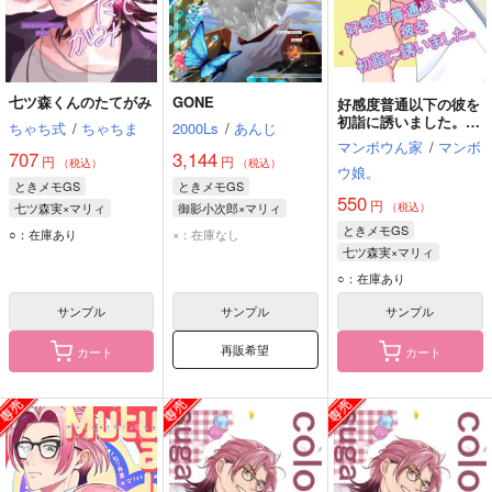
七ツ森くんのたてがみ
GONE
好感度普通以下の彼を
初詣に誘いました。
ちゃち式
/
ちゃちま
2000Ls
/
あんじ
【おまけカードつき】
マンボウん家
/
マンボ
707
3,144
円
円
（税込）
（税込）
ウ娘。
ときメモGS
ときメモGS
550
円
七ツ森実×マリィ
御影小次郎×マリィ
（税込）
七ツ森実
マリィ
御影小次郎
マリィ
ときメモGS
○：在庫あり
×：在庫なし
七ツ森実×マリィ
七ツ森実
マリィ
○：在庫あり
サンプル
サンプル
サンプル
再販希望
カート
カート