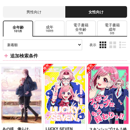
男性向け
女性向け
電子書籍
電子書籍
成年
全年齢
全年齢
成年
169件
101件
0件
0件
表示
3カ
2カ
1カ
追加検索条件
ラ
ラ
ラ
ム
ム
ム
表
表
表
示
示
示
あの頃、俺らは。
LUCKY SEVEN
スキンシップはもう終