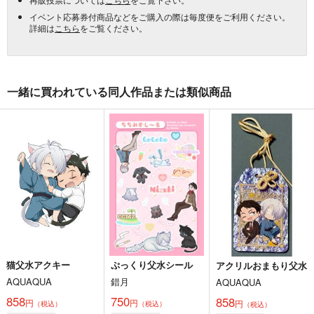
イベント応募券付商品などをご購入の際は毎度便をご利用ください。
詳細は
こちら
をご覧ください。
一緒に買われている同人作品または類似商品
猫父水アクキー
ぷっくり父水シール
アクリルおまもり父水
AQUAQUA
錯月
AQUAQUA
858
750
858
円
円
円
（税込）
（税込）
（税込）