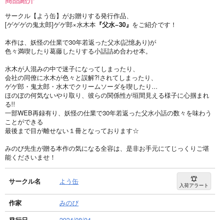
サークル【よう缶】がお贈りする発行作品、
[ゲゲゲの鬼太郎]ゲゲ郎×水木本
『父水−30』
をご紹介です！
本作は、妖怪の仕業で30年若返った父水(記憶あり)が
色々満喫したり葛藤したりする小話詰め合わせ本。
水木が人混みの中で迷子になってしまったり、
会社の同僚に水木が色々と誤解?!されてしまったり、
ゲゲ郎・鬼太郎・水木でクリームソーダを喫したり...
ほのぼの何気ないやり取り、彼らの関係性が垣間見える様子に心掴まれ
る!!
一部WEB再録有り、妖怪の仕業で30年若返った父水小話の数々を味わう
ことができる
最後まで目が離せない１冊となっております☆
みのび先生が贈る本作の気になる全容は、是非お手元にてじっくりご堪
能くださいませ！
サークル名
よう缶
入荷アラート
作家
みのび
発行日
2024/08/04