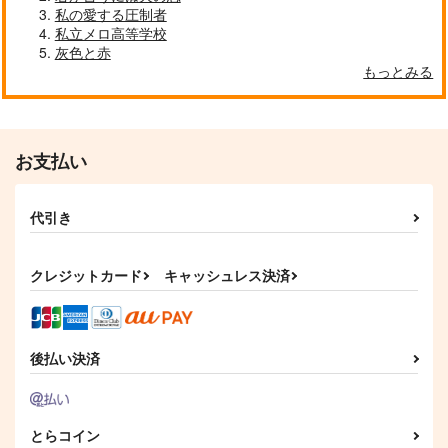
私の愛する圧制者
私立メロ高等学校
灰色と赤
もっとみる
お支払い
代引き
手のひらに熱
にょた水ちゃん落描き
春を喪う
まとめ本1
水琴洞
水琴洞
SaE
クレジットカード
キャッシュレス決済
660
880
円
円
（税込）
（税込）
787
円
（税込）
ゲゲ郎×水木
ゲゲ郎×水木
ゲゲ郎×水木
後払い決済
サンプル
サンプル
サンプル
作品詳細
作品詳細
作品詳細
とらコイン