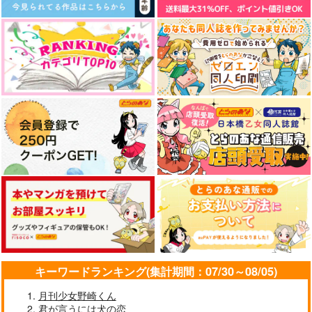
父の心の声が聞こえる
夜半の夏
mooi
ようになった水木の話
くりんてん
mou mou
京野菜
787
1,100
円
専売
円
専売
（税込）
（税込）
1,572
円
（税込）
ゲゲゲの鬼太郎
ゲゲゲの鬼太郎
ゲゲゲの鬼太郎
ゲゲ郎×水木
ゲゲ郎×水木
ゲゲ郎×水木
サンプル
サンプル
サンプル
父水落描きまとめ本1
アクリルおまもり父水
妖怪ホットケーキおじ
カート
カート
カート
釣瓶火
さん
SaE
AQUAQUA
ラーメン食いてえ
1,572
円
（税込）
858
944
円
円
（税込）
（税込）
ゲゲ郎×水木
ゲゲ郎×水木
ゲゲ郎×水木
サンプル
サンプル
サンプル
キーワードランキング(集計期間：07/30～08/05)
作品詳細
作品詳細
作品詳細
月刊少女野崎くん
君が言うには犬の恋