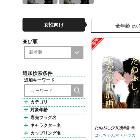
女性向け
全年齢
256
並び順
追加検索条件
追加キーワード
カテゴリ
対象年齢
専売フラグ名
キャラクター名
たぬぶし少女漫画計画
カップリング名
はっちゃん堂
/
ハツカ