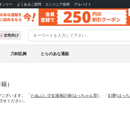
Bオンリー
よくあるご質問
エンジニア採用
アルバイト
女性向け
刀剣乱舞
とらのあな通販
書籍）
がございます。
「
たぬぶし少女漫画計画
(
はっちゃん堂
)」
「
幻夢
(
はっち
任せください。