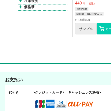
在庫状況
440
円
（税込）
価格帯
刀剣乱舞
同田貫正国×山伏国広
山伏国広
同田貫正国
○：在庫あり
サンプル
カ
お支払い
代引き
クレジットカード
キャッシュレス決済