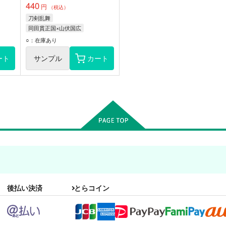
440
円
（税込）
刀剣乱舞
同田貫正国×山伏国広
山伏国広
同田貫正国
○：在庫あり
ート
サンプル
カート
後払い決済
とらコイン