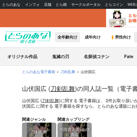
とらのあな
インフォ
店舗
とら婚
サークルポータル
とらコイン
WE
全年齢向け
成年向け
男性向け
オリジナル作品
鬼滅の刃
名探偵コナン
Fate
とらのあな電子書籍
刀剣乱舞
山伏国広
山伏国広 (
刀剣乱舞
)の同人誌一覧（電子
山伏国広 (
刀剣乱舞
)
に関する
電子書籍
は、
2
件お取り扱い
伏国広
に関する
電子書籍
を探すなら、とらのあな通販にお
関連ジャンル
関連カップリング
同田貫正国×山伏
刀剣乱舞
国広