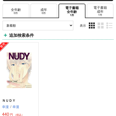
電子書籍
電子書籍
全年齢
成年
成年
全年齢
0件
0件
1件
1件
表示
3カ
2カ
1カ
追加検索条件
ラ
ラ
ラ
ム
ム
ム
表
表
表
示
示
示
ＮＵＤＹ
幸漫
/
幸漫
440
円
（税込）