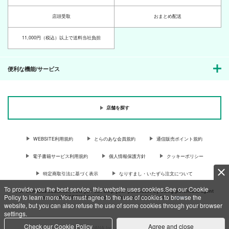
店頭受取
おまとめ配送
11,000円（税込）以上で送料当社負担
便利な機能/サービス
店舗を探す
WEBSITE利用規約
とらのあな会員規約
通信販売ポイント規約
電子書籍サービス利用規約
個人情報保護方針
クッキーポリシー
特定商取引法に基づく表示
なりすまし・いたずら注文について
To provide you the best service, this website uses cookies.See our Cookie
For Overseas customer, now you can ship your purchases by using purchases agent
Policy to learn more.You must agree to the use of cookies to browse the
services “AOCS”! Click {more…} for more information …
more
website, but you can also refuse the use of some cookies through your browser
settings.
Check our Cookie Policy
Agree and close
c TORANOANA Inc, All Rights Reserved.