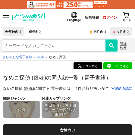
新規登録
ログイン
Language
カート
全年齢向け
成年向け
男性向け
女性向け
詳細
検索
とらのあな電子書籍
銀魂
なめこ探偵
ポストする
LINEで送る
なめこ探偵 (
銀魂
)の同人誌一覧（電子書籍）
なめこ探偵 (
銀魂
)
に関する
電子書籍
は、
1
件お取り扱いがございます。
「
続きを読む
関連ジャンル
関連カップリング
坂田銀時×土方十四
銀魂
郎、土方十四郎×坂
田銀時
女性向け