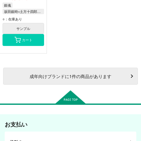
銀魂
坂田銀時×土方十四郎、土方十四郎×坂田銀時
坂田 銀時
○：在庫あり
土方 十四郎
サンプル
なめこ探偵
カート
成年
向けブランドに
1
件の商品があります
お支払い