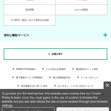
店頭受取
おまとめ配送
11,000円（税込）以上で送料当社負担
便利な機能/サービス
店舗を探す
WEBSITE利用規約
とらのあな会員規約
通信販売ポイント規約
電子書籍サービス利用規約
個人情報保護方針
クッキーポリシー
特定商取引法に基づく表示
なりすまし・いたずら注文について
To provide you the best service, this website uses cookies.See our Cookie
For Overseas customer, now you can ship your purchases by using purchases agent
Policy to learn more.You must agree to the use of cookies to browse the
services “AOCS”! Click {more…} for more information …
more
website, but you can also refuse the use of some cookies through your browser
settings.