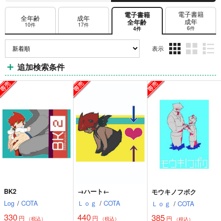
電子書籍
電子書籍
全年齢
成年
成年
全年齢
10件
17件
6件
4件
表示
3カ
2カ
1カ
追加検索条件
ラ
ラ
ラ
ム
ム
ム
表
表
表
示
示
示
BK2
→ハート←
モウキノフボク
Log
/
COTA
Ｌｏｇ
/
COTA
Ｌｏｇ
/
COTA
330
440
385
円
円
円
（税込）
（税込）
（税込）