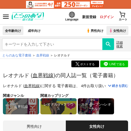
新規登録
ログイン
Language
カート
全年齢向け
成年向け
男性向け
女性向け
詳細
検索
とらのあな電子書籍
血界戦線
レオナルド
ポストする
LINEで送る
レオナルド (
血界戦線
)の同人誌一覧（電子書籍）
レオナルド (
血界戦線
)
に関する
電子書籍
は、
4
件お取り扱いがございます
続きを読む
関連ジャンル
関連カップリング
レオナルド×クラウ
スティーブン×レオ
血界戦線
ス
ナルド
男性向け
女性向け