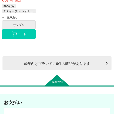
円
（税込）
血界戦線
スティーブン×レオナルド
レオナルド
○：在庫あり
スティーブン
サンプル
カート
成年
向けブランドに
6
件の商品があります
お支払い