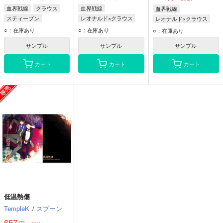
血界戦線
クラウス
血界戦線
血界戦線
スティーブン
レオナルド×クラウス
レオナルド×クラウス
レオナルド
レオナルド
クラウス
レオナルド
クラウス
○：在庫あり
○：在庫あり
○：在庫あり
サンプル
サンプル
サンプル
カート
カート
カート
低温熱傷
TempleK
/
スプーン
657