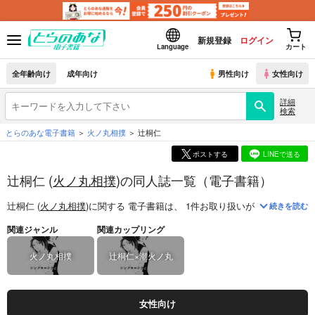
新規登録
ログイン
Language
カート
全年齢向け
成年向け
男性向け
女性向け
詳細
検索
とらのあな電子書籍
火ノ丸相撲
辻桐仁
ポストする
LINEで送る
辻桐仁 (
火ノ丸相撲
)の同人誌一覧（電子書籍）
辻桐仁 (
火ノ丸相撲
)
に関する
電子書籍
は、
1
件お取り扱いがございます。
続きを読む
関連ジャンル
関連カップリング
火ノ丸相撲
辻桐仁×潮火ノ丸
女性向け