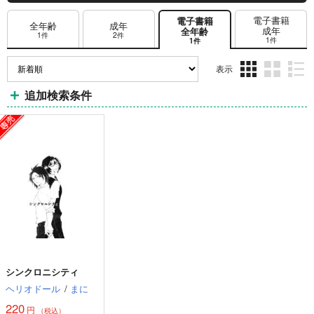
電子書籍
電子書籍
全年齢
成年
成年
全年齢
1件
2件
1件
1件
表示
3カ
2カ
1カ
追加検索条件
ラ
ラ
ラ
ム
ム
ム
表
表
表
示
示
示
シンクロニシティ
ヘリオドール
/
まに
220
円
（税込）