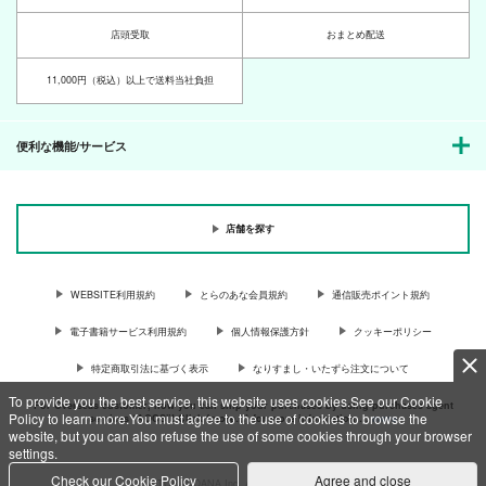
店頭受取
おまとめ配送
11,000円（税込）以上で送料当社負担
便利な機能/サービス
店舗を探す
WEBSITE利用規約
とらのあな会員規約
通信販売ポイント規約
電子書籍サービス利用規約
個人情報保護方針
クッキーポリシー
特定商取引法に基づく表示
なりすまし・いたずら注文について
To provide you the best service, this website uses cookies.See our Cookie
For Overseas customer, now you can ship your purchases by using purchases agent
Policy to learn more.You must agree to the use of cookies to browse the
services “AOCS”! Click {more…} for more information …
more
website, but you can also refuse the use of some cookies through your browser
settings.
Check our Cookie Policy
Agree and close
c TORANOANA Inc, All Rights Reserved.