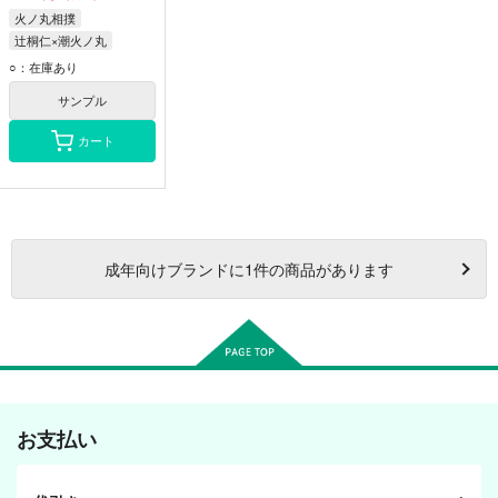
火ノ丸相撲
辻桐仁×潮火ノ丸
潮火ノ丸
辻桐仁
○：在庫あり
サンプル
カート
成年
向けブランドに
1
件の商品があります
お支払い