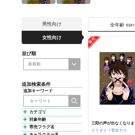
男性向け
全年齢
639
女性向け
並び順
追加検索条件
追加キーワード
カテゴリ
対象年齢
三郎の声が出なくなりま
専売フラグ名
ドリダイ
/
菅生ヤス
キャラクター名