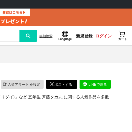
新規登録
ログイン
詳細
検索
Language
カート
入荷アラート
を設定
ポストする
LINEで送る
ドリダイ
)」
など
五年生
斉藤タカ丸
に関する人気作品を多数