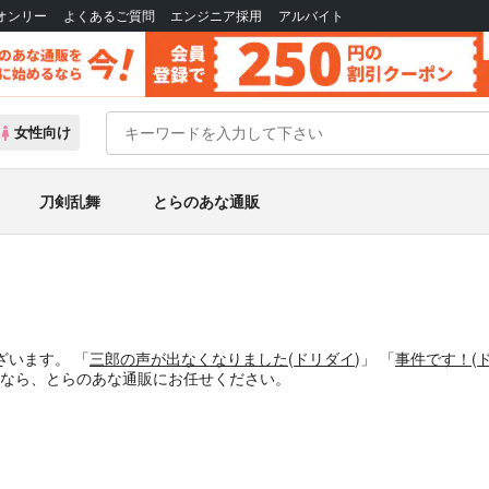
Bオンリー
よくあるご質問
エンジニア採用
アルバイト
女性向け
刀剣乱舞
とらのあな通販
）
ざいます。
「
三郎の声が出なくなりました
(
ドリダイ
)」
「
事件です！
(
なら、とらのあな通販にお任せください。