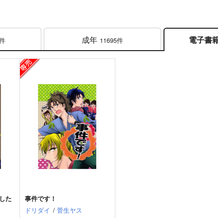
成年
電子書
1件
11695件
した
事件です！
ドリダイ
/
菅生ヤス