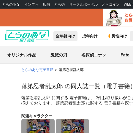
とらのあな
インフォ
店舗
とら婚
サークルポータル
とらコイン
WE
全年齢向け
成年向け
男性向け
オリジナル作品
鬼滅の刃
名探偵コナン
Fate
とらのあな電子書籍
落第忍者乱太郎
落第忍者乱太郎 の同人誌一覧（電子書籍
落第忍者乱太郎
に関する
電子書籍
は、
2
件お取り扱いがご
揃えております。
落第忍者乱太郎
に関する
電子書籍
を探す
関連キャラクター
五年生
斉藤タカ丸