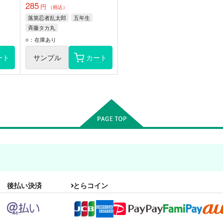
285
円
（税込）
落第忍者乱太郎
五年生
斉藤タカ丸
○：在庫あり
ート
サンプル
カート
後払い決済
とらコイン