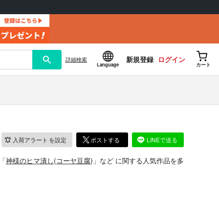
新規登録
ログイン
詳細
検索
Language
カート
入荷アラート
を設定
ポストする
LINEで送る
「
神様のヒマ潰し
(
コーヤ豆腐
)」
など
に関する人気作品を多