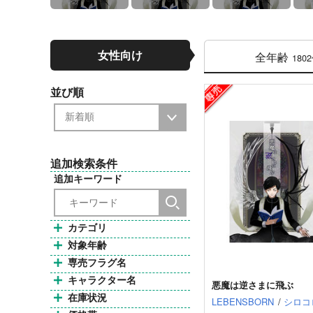
女性向け
全年齢
180
並び順
追加検索条件
追加キーワード
カテゴリ
対象年齢
専売フラグ名
キャラクター名
悪魔は逆さまに飛ぶ
在庫状況
LEBENSBORN
/
シロコ