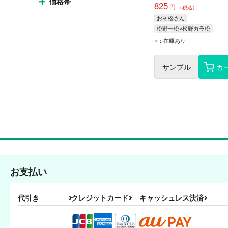
価格帯
825
円
（税込）
おそ松さん
松野一松×松野カラ松
松野カラ松
松野一松
○：在庫あり
松野トド松
サンプル
カ
お支払い
代引き
クレジットカード
キャッシュレス決済