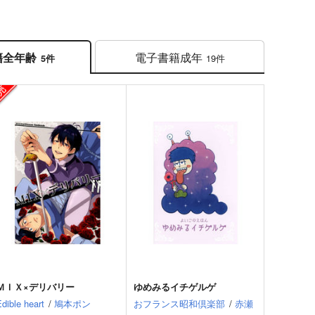
電子書籍
成年
籍
全年齢
19件
5件
ＭＩＸ×デリバリー
ゆめみるイチゲルゲ
Edible heart
/
鳩本ポン
おフランス昭和倶楽部
/
赤瀬