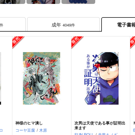
成年
電子書
2件
4049件
神様のヒマ潰し
次男は天使である事が証明出
来ます
ロ
コーヤ豆腐
/
木原
SUN ROLL
/
赤里キノギ