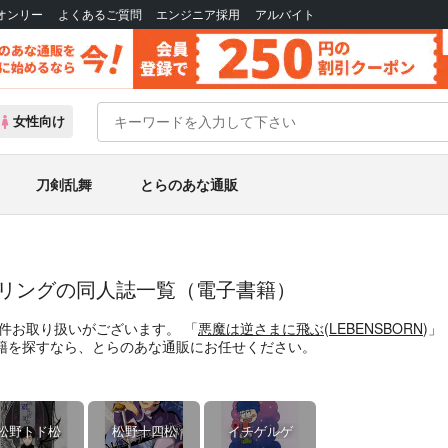
Bオンリー
よくあるご質問
エンジニア採用
アルバイト
女性向け
刀剣乱舞
とらのあな通販
プリングの同人誌一覧（電子書籍）
件お取り扱いがございます。
「
悪魔は逆さまに飛ぶ
(
LEBENSBORN
)」
籍
を探すなら、とらのあな通販にお任せください。
松野トド松
松野十四松
イチゲルゲ