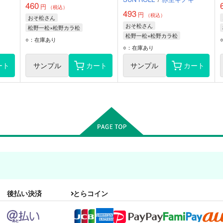
460
円
（税込）
493
円
（税込）
おそ松さん
おそ松さん
松野一松×松野カラ松
松野一松×松野カラ松
松野一松
松野カラ松
○：在庫あり
松野一松
松野カラ松
○：在庫あり
ート
サンプル
カート
サンプル
カート
後払い決済
とらコイン