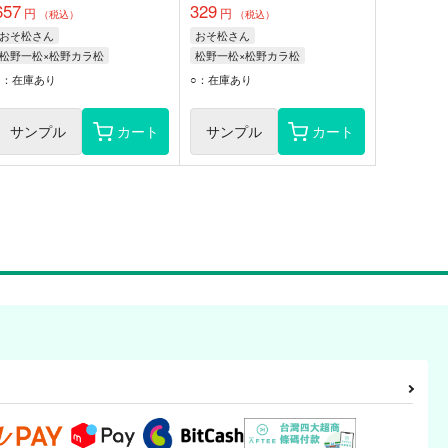
657
329
円
円
（税込）
（税込）
おそ松さん
おそ松さん
松野一松×松野カラ松
松野一松×松野カラ松
松野一松
松野十四松
イチゲルゲ
松野カラ松
○：在庫あり
○：在庫あり
松野カラ松
松野一松
サンプル
カート
サンプル
カート