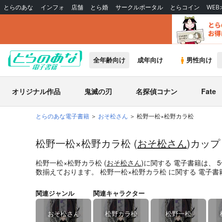
とらのあな
インフォ
店舗
とら婚
サークルポータル
とらコイン
WE
全年齢向け
成年向け
男性向け
オリジナル作品
鬼滅の刃
名探偵コナン
Fate
とらのあな電子書籍
おそ松さん
松野一松×松野カラ松
松野一松×松野カラ松 (
おそ松さん
)カッ
松野一松×松野カラ松 (
おそ松さん
)
に関する
電子書籍
は、
5
数揃えております。
松野一松×松野カラ松
に関する
電子書
関連ジャンル
関連キャラクター
おそ松さん
松野カラ松
松野一松