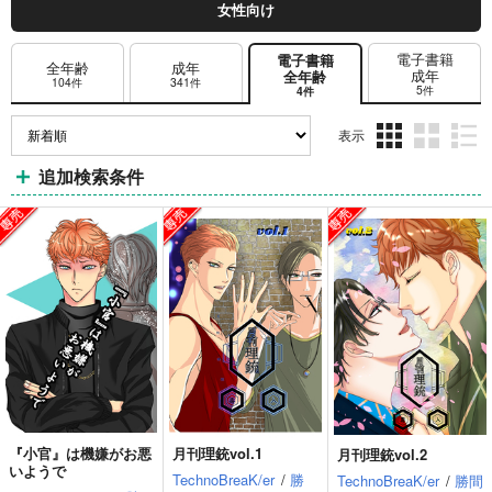
女性向け
電子書籍
電子書籍
全年齢
成年
成年
全年齢
104件
341件
5件
4件
表示
3カ
2カ
1カ
追加検索条件
ラ
ラ
ラ
ム
ム
ム
表
表
表
示
示
示
『小官』は機嫌がお悪
月刊理銃vol.1
月刊理銃vol.2
いようで
TechnoBreaK/er
/
勝
TechnoBreaK/er
/
勝間