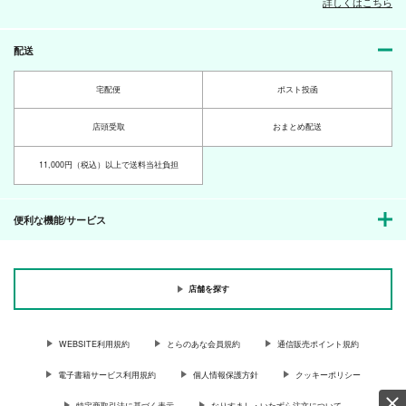
詳しくはこちら
配送
宅配便
ポスト投函
店頭受取
おまとめ配送
11,000円（税込）以上で送料当社負担
便利な機能/サービス
店舗を探す
WEBSITE利用規約
とらのあな会員規約
通信販売ポイント規約
電子書籍サービス利用規約
個人情報保護方針
クッキーポリシー
特定商取引法に基づく表示
なりすまし・いたずら注文について