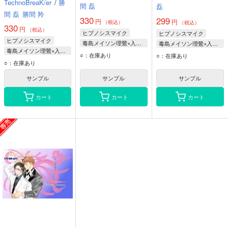
TechnoBreaK/er
/
勝
間 磊
磊
間 磊
勝間 羚
330
299
円
円
（税込）
（税込）
330
円
（税込）
ヒプノシスマイク
ヒプノシスマイク
ヒプノシスマイク
毒島メイソン理鶯×入間銃兎
毒島メイソン理鶯×入間銃兎
毒島メイソン理鶯×入間銃兎
毒島メイソン理鶯
毒島メイソン理鶯
○：在庫あり
○：在庫あり
毒島メイソン理鶯
○：在庫あり
入間銃兎
碧棺左馬刻
入間銃兎
入間銃兎
碧棺左馬刻
サンプル
サンプル
サンプル
カート
カート
カート