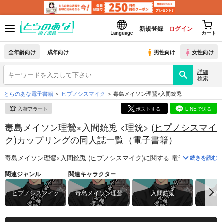
新規登録
ログイン
Language
カート
全年齢向け
成年向け
男性向け
女性向け
詳細
検索
とらのあな電子書籍
ヒプノシスマイク
毒島メイソン理鶯×入間銃兎
入荷アラート
ポストする
LINEで送る
毒島メイソン理鶯×入間銃兎 <理銃> (
ヒプノシスマイ
ク
)カップリングの同人誌一覧（電子書籍）
毒島メイソン理鶯×入間銃兎 (
ヒプノシスマイク
)
に関する
電子書籍
は、
4
続きを読む
関連ジャンル
関連キャラクター
ヒプノシスマイク
毒島メイソン理鶯
入間銃兎
碧