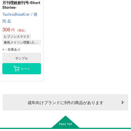
月刊理銃創刊号-Short
Stories-
TechnoBreaK/er
/
勝
間 磊
306
円
（税込）
ヒプノシスマイク
毒島メイソン理鶯×入間銃兎
毒島メイソン理鶯
○：在庫あり
入間銃兎
碧棺左馬刻
サンプル
カート
成年
向けブランドに
5
件の商品があります