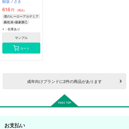
鯖坂
/
さき
616
円
（税込）
僕のヒーローアカデミア
轟焦凍×爆豪勝己
轟焦凍
爆豪勝己
○：在庫あり
サンプル
カート
成年
向けブランドに
2
件の商品があります
お支払い