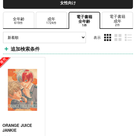
女性向け
電子書籍
電子書籍
全年齢
成年
成年
全年齢
619件
1724件
2件
1件
表示
3カ
2カ
1カ
追加検索条件
ラ
ラ
ラ
ム
ム
ム
表
表
表
示
示
示
ORANGE JUICE
JANKIE