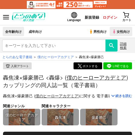
新規登録
ログイン
Language
カート
全年齢向け
成年向け
男性向け
女性向け
詳細
検索
とらのあな電子書籍
僕のヒーローアカデミア
轟焦凍×爆豪勝己
入荷アラート
ポストする
LINEで送る
轟焦凍×爆豪勝己 <轟爆> (
僕のヒーローアカデミア
)
カップリングの同人誌一覧（電子書籍）
轟焦凍×爆豪勝己 (
僕のヒーローアカデミア
)
に関する
電子書籍
は、
1
件お
続きを読む
関連ジャンル
関連キャラクター
僕のヒーローアカデ
轟焦凍
爆豪勝己
ミア