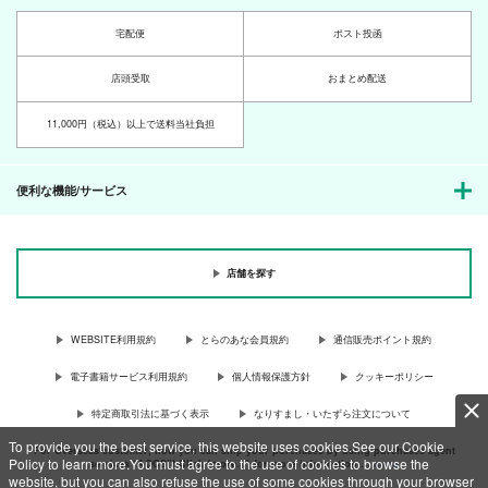
宅配便
ポスト投函
店頭受取
おまとめ配送
11,000円（税込）以上で送料当社負担
便利な機能/サービス
店舗を探す
WEBSITE利用規約
とらのあな会員規約
通信販売ポイント規約
電子書籍サービス利用規約
個人情報保護方針
クッキーポリシー
特定商取引法に基づく表示
なりすまし・いたずら注文について
To provide you the best service, this website uses cookies.See our Cookie
For Overseas customer, now you can ship your purchases by using purchases agent
Policy to learn more.You must agree to the use of cookies to browse the
services “AOCS”! Click {more…} for more information …
more
website, but you can also refuse the use of some cookies through your browser