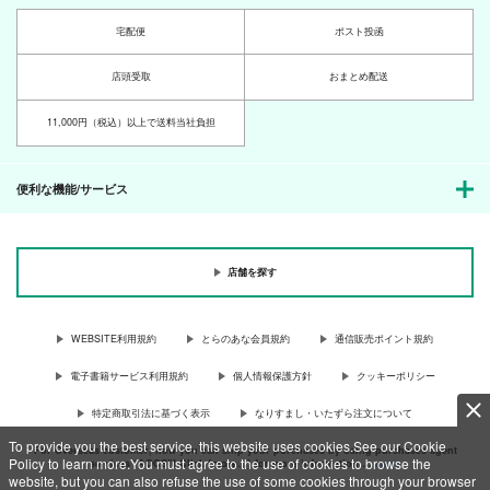
宅配便
ポスト投函
店頭受取
おまとめ配送
11,000円（税込）以上で送料当社負担
便利な機能/サービス
店舗を探す
WEBSITE利用規約
とらのあな会員規約
通信販売ポイント規約
電子書籍サービス利用規約
個人情報保護方針
クッキーポリシー
特定商取引法に基づく表示
なりすまし・いたずら注文について
To provide you the best service, this website uses cookies.See our Cookie
For Overseas customer, now you can ship your purchases by using purchases agent
Policy to learn more.You must agree to the use of cookies to browse the
services “AOCS”! Click {more…} for more information …
more
website, but you can also refuse the use of some cookies through your browser