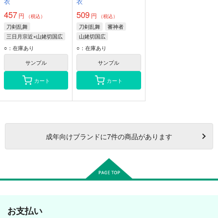
衣
衣
457
509
円
円
（税込）
（税込）
刀剣乱舞
刀剣乱舞
審神者
三日月宗近×山姥切国広
山姥切国広
山姥切国広
三日月宗近
○：在庫あり
○：在庫あり
三日月宗近
サンプル
サンプル
カート
カート
成年
向けブランドに
7
件の商品があります
お支払い