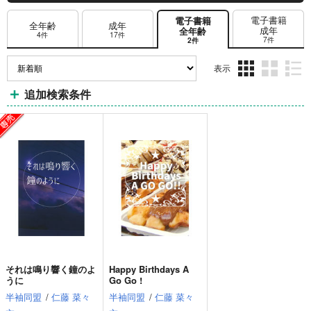
電子書籍
電子書籍
全年齢
成年
成年
全年齢
4件
17件
7件
2件
表示
3カ
2カ
1カ
追加検索条件
ラ
ラ
ラ
ム
ム
ム
表
表
表
示
示
示
それは鳴り響く鐘のよ
Happy Birthdays A
うに
Go Go !
半袖同盟
/
仁藤 菜々
半袖同盟
/
仁藤 菜々