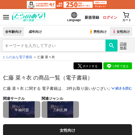
新規登録
ログイン
Language
カート
全年齢向け
成年向け
男性向け
女性向け
詳細
検索
とらのあな電子書籍
仁藤 菜々衣
ポストする
LINEで送る
仁藤 菜々衣 の商品一覧（電子書籍）
仁藤 菜々衣
に関する
電子書籍
は、
2
件お取り扱いがございます。
「
それ
続きを読む
関連サークル
関連ジャンル
半袖同盟
刀剣乱舞
女性向け