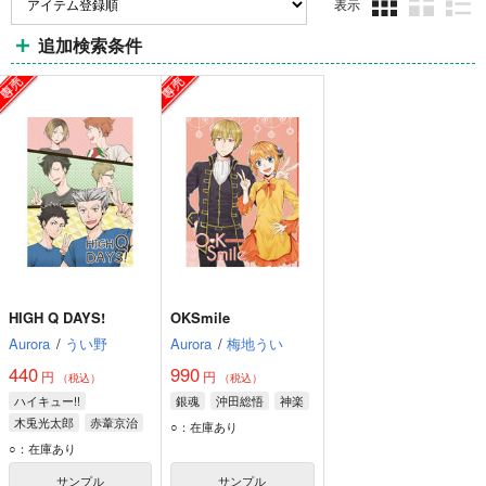
表示
3カ
2カ
1カ
追加検索条件
ラ
ラ
ラ
ム
ム
ム
表
表
表
示
示
示
HIGH Q DAYS!
OKSmile
Aurora
/
うい野
Aurora
/
梅地うい
440
990
円
円
（税込）
（税込）
ハイキュー!!
銀魂
沖田総悟
神楽
木兎光太郎
赤葦京治
○：在庫あり
黒尾鉄朗
○：在庫あり
サンプル
サンプル