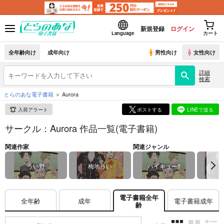
新規登録
ログイン
Language
カート
全年齢向け
成年向け
男性向け
女性向け
詳細
検索
とらのあな電子書籍
Aurora
入荷アラート
ポストする
LINEで送る
サークル：Aurora 作品一覧(電子書籍)
関連作家
関連ジャンル
うい野
梅地うい
ハイキュー!!
電子書籍全年
全年齢
成年
電子書籍成年
齢