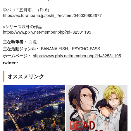
学パロ「五月雨」（R18）
https://ec.toranoana.jp/joshi_r/ec/item/040030802677
○シリーズ以外の作品
https://www.pixiv.net/member.php?id=32531195
主な執筆者
白鷺
主な活動ジャンル
BANANA FISH、PSYCHO-PASS
ホームページ
https://www.pixiv.net/member.php?id=32531195
twitter
オススメリンク