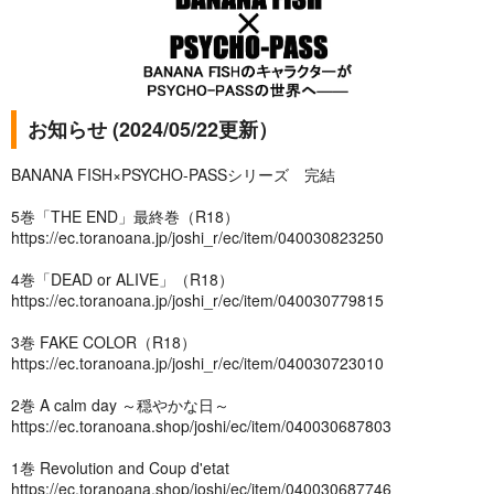
お知らせ (2024/05/22更新）
BANANA FISH×PSYCHO-PASSシリーズ 完結
5巻「THE END」最終巻（R18）
https://ec.toranoana.jp/joshi_r/ec/item/040030823250
4巻「DEAD or ALIVE」（R18）
https://ec.toranoana.jp/joshi_r/ec/item/040030779815
3巻 FAKE COLOR（R18）
https://ec.toranoana.jp/joshi_r/ec/item/040030723010
2巻 A calm day ～穏やかな日～
https://ec.toranoana.shop/joshi/ec/item/040030687803
1巻 Revolution and Coup d'etat
https://ec.toranoana.shop/joshi/ec/item/040030687746