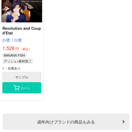
Revolution and Coup
d'Etat
白鷺
/
白鷺
1,528
円
（税込）
BANANA FISH
アッシュ×奥村英二
アッシュ・リンクス
○：在庫あり
奥村英二
サンプル
ショーター・ウォン
カート
成年
向けブランドの商品もみる