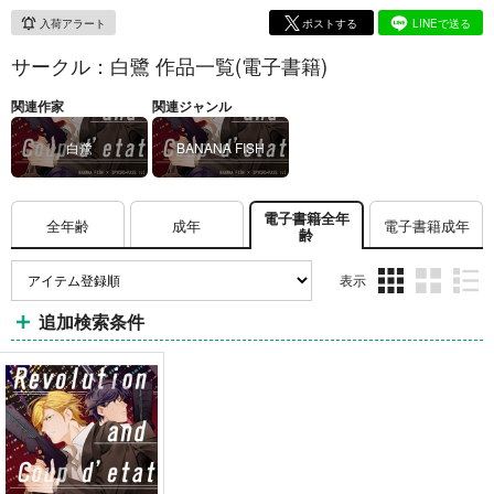
入荷アラート
ポストする
LINEで送る
サークル：白鷺 作品一覧(電子書籍)
関連作家
関連ジャンル
白鷺
BANANA FISH
電子書籍全年
全年齢
成年
電子書籍成年
齢
表示
3カ
2カ
1カ
追加検索条件
ラ
ラ
ラ
ム
ム
ム
表
表
表
示
示
示