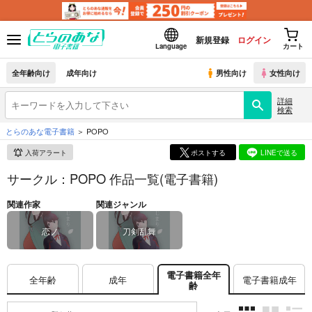
新規登録
ログイン
Language
カート
全年齢向け
成年向け
男性向け
女性向け
詳細
検索
とらのあな電子書籍
POPO
入荷アラート
ポストする
LINEで送る
サークル：POPO 作品一覧(電子書籍)
関連作家
関連ジャンル
恋ノ
刀剣乱舞
電子書籍全年
全年齢
成年
電子書籍成年
齢