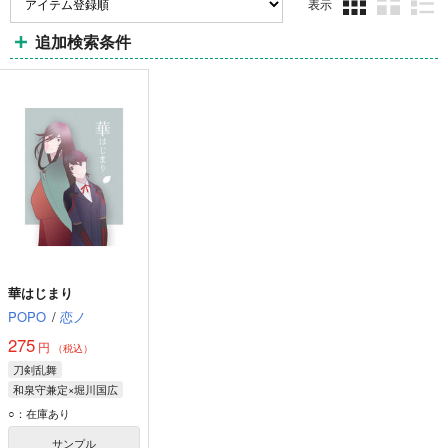
表示
3カ
2カ
1カ
追加検索条件
ラ
ラ
ラ
ム
ム
ム
表
表
表
示
示
示
華はじまり
POPO
/
恋ノ
275
円
（税込）
刀剣乱舞
和泉守兼定×堀川国広
和泉守兼定
堀川国広
○：在庫あり
サンプル