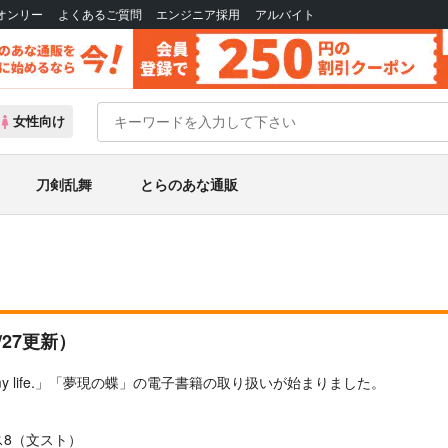
Bオンリー
よくあるご質問
エンジニア採用
アルバイト
女性向け
刀剣乱舞
とらのあな通販
0/27更新）
She is my life.」「夢現の蝶」の電子書籍の取り扱いが始まりました。
トス8（文スト）