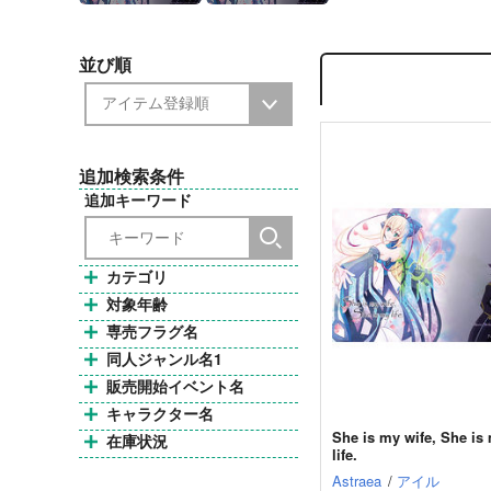
並び順
追加検索条件
追加キーワード
カテゴリ
対象年齢
専売フラグ名
同人ジャンル名1
販売開始イベント名
キャラクター名
She is my wife, She is
在庫状況
life.
Astraea
/
アイル