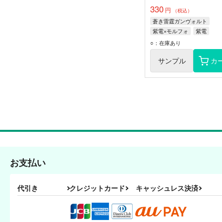
330
円
（税込）
蒼き雷霆ガンヴォルト
紫電×モルフォ
紫電
モルフォ
○：在庫あり
サンプル
カ
お支払い
代引き
クレジットカード
キャッシュレス決済