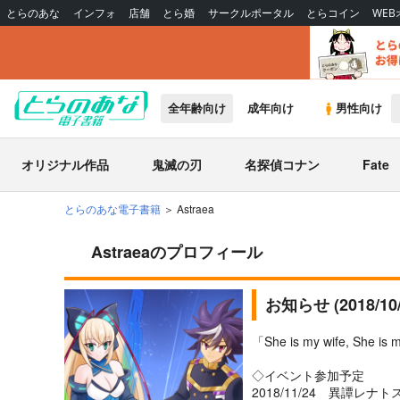
とらのあな
インフォ
店舗
とら婚
サークルポータル
とらコイン
WE
全年齢向け
成年向け
男性向け
オリジナル作品
鬼滅の刃
名探偵コナン
Fate
とらのあな電子書籍
Astraea
Astraeaのプロフィール
お知らせ (2018/1
「She is my wife, 
◇イベント参加予定
2018/11/24 異譚レナ