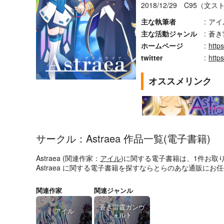
2018/12/29 C95（
主な執筆者
:
アイ
主な活動ジャンル
:
蒼き
ホームページ
:
http
twitter
:
http
オススメリンク
サークル：Astraea 作品一覧(電子書籍)
Astraea (関連作家：
アイル
)に関する電子書籍は、1件お取
Astraea に関する電子書籍を探すならとらのあな通販にお
関連作家
関連ジャンル
蒼き雷霆ガンヴ
アイル
ォルト