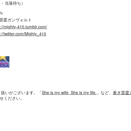
文スト・当落待ち）
ル
雷霆ガンヴォルト
s://mighty-410.tumblr.com/
s://twitter.com/Mighty_410
り扱いがございます。「
She is my wife, She is my life.
」など、
蒼き雷霆
任せください。