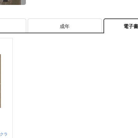
成年
電子
クラ