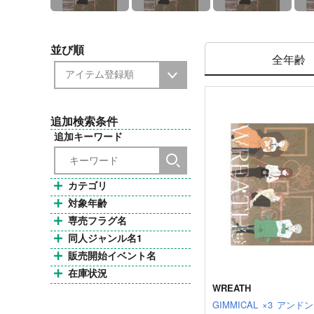
並び順
全年齢
追加検索条件
追加キーワード
カテゴリ
対象年齢
専売フラグ名
同人ジャンル名1
販売開始イベント名
在庫状況
WREATH
GIMMICAL
×3
アンドン