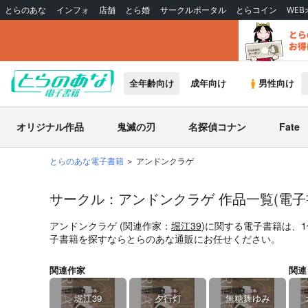
とらのあな
インフォ
店舗
とら婚
サークルポータル
とらコイン
WE
全年齢向け
成年向け
男性向け
オリジナル作品
鬼滅の刃
名探偵コナン
Fate
とらのあな電子書籍
アンドンクラゲ
サークル：アンドンクラゲ 作品一覧(電子
アンドンクラゲ (関連作家：
堀江39
)に関する電子書籍は、
子書籍を探すならとらのあな通販にお任せください。
関連作家
関連
堀江39
夕行灯
無糖舞ゆみ