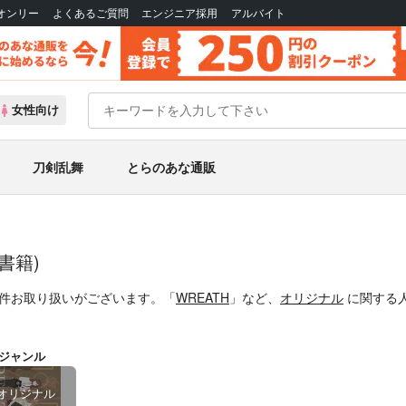
Bオンリー
よくあるご質問
エンジニア採用
アルバイト
女性向け
刀剣乱舞
とらのあな通販
書籍)
1件お取り扱いがございます。「
WREATH
」など、
オリジナル
に関する
ジャンル
オリジナル