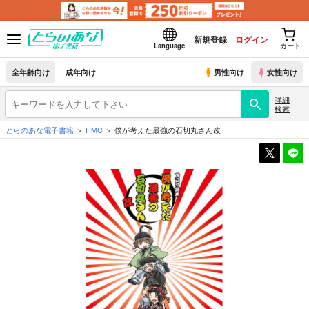
新規登録
ログイン
Language
カート
全年齢向け
成年向け
男性向け
女性向け
詳細
検索
とらのあな電子書籍
HMC
僕が考えた最強の石切丸さん改