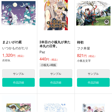
四季葬
762
円
（税込）
刀剣乱舞
石切丸×にっかり青江
サンプル
カート
まよいがの庭
2本目の小狐丸が来た
柿初
本丸の日常。
いつかものがたり
フク丼屋
Paz
1,320
821
円
円
（税込）
（税込）
440
円
（税込）
石切丸
小夜左文字
小狐丸×鳴狐
サンプル
サンプル
サンプル
作品詳細
作品詳細
作品詳細