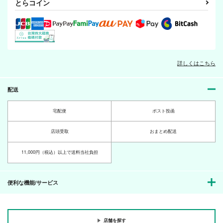
とらコイン
詳しくはこちら
ちびよん！
花と炎と薬研藤四郎
キョウダイカッコカリ
3
g.k.p.
紅屋・紅夜
わすれなぐさ
配送
509
660
円
円
（税込）
（税込）
550
円
一期一振
（税込）
厚藤四郎×薬研藤四郎
燭台切光忠
宅配便
ポスト投函
サンプル
サンプル
サンプル
店頭受取
おまとめ配送
作品詳細
作品詳細
作品詳細
11,000円（税込）以上で送料当社負担
便利な機能/サービス
店舗を探す