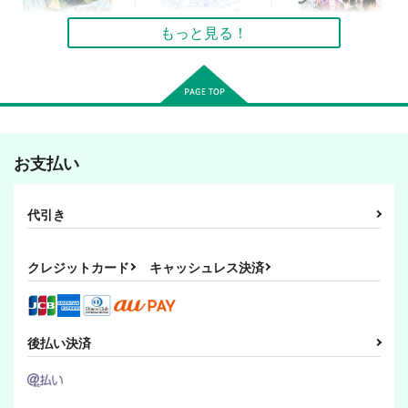
もっと見る！
江雪左文字は今日も眠
とらほんまる
蒼天のアポクリファ
れない
（一）
いつかものがたり
お支払い
ぱらのいあいずむ
MGS
220
円
（税込）
550
440
円
円
（税込）
蜂須賀虎徹
（税込）
代引き
江雪左文字
へし切長谷部×女主人公
サンプル
サンプル
サンプル
クレジットカード
キャッシュレス決済
作品詳細
作品詳細
作品詳細
後払い決済