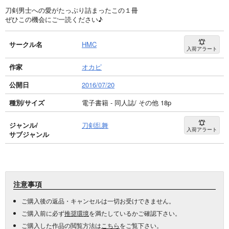
刀剣男士への愛がたっぷり詰まったこの１冊
ぜひこの機会にご一読ください♪
サークル名
HMC
入荷アラート
作家
オカピ
公開日
2016/07/20
種別/サイズ
電子書籍 - 同人誌/ その他 18p
ジャンル/
刀剣乱舞
入荷アラート
サブジャンル
注意事項
ご購入後の返品・キャンセルは一切お受けできません。
ご購入前に必ず
推奨環境
を満たしているかご確認下さい。
ご購入した作品の閲覧方法は
こちら
をご覧下さい。