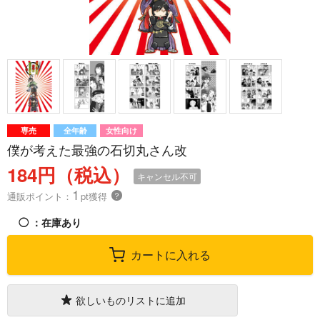
専売
全年齢
女性向け
僕が考えた最強の石切丸さん改
184円（税込）
キャンセル不可
1
通販ポイント：
pt獲得
？
◯
：在庫あり
カートに入れる
欲しいものリストに追加