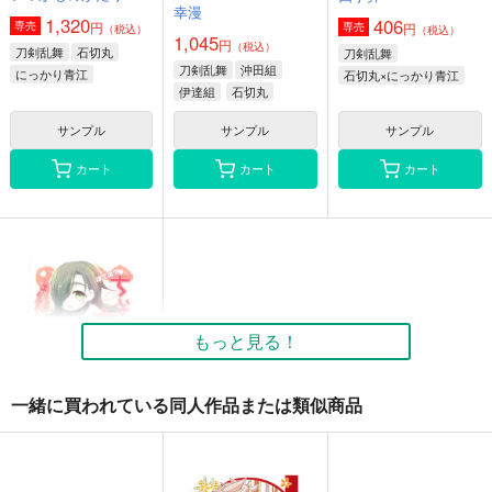
幸漫
1,320
406
円
専売
円
専売
（税込）
（税込）
1,045
円
（税込）
刀剣乱舞
石切丸
刀剣乱舞
刀剣乱舞
沖田組
にっかり青江
石切丸×にっかり青江
伊達組
石切丸
蜂須賀虎徹
サンプル
サンプル
サンプル
カート
カート
カート
もっと見る！
一緒に買われている同人作品または類似商品
ぽてぽて ちいさな恋
のきゅ～ぴっど