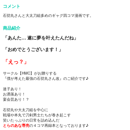
コメント
石切丸さんと大太刀組多めのギャグ四コマ漫画です。
商品紹介
「あんた… 遂に夢を叶えたんだね」
「おめでとうございます！」
「えっ？」
サークル【HMC】がお贈りする
『僕が考えた最強の石切丸さん改』のご紹介です♪
迷子あり！
お洒落あり！
宴会芸あり！？
石切丸や大太刀組を中心に
戦場や本丸で刀剣男士たちが巻き起こす
笑いたっぷりの日常を詰め込んだ
とらのあな専売
の４コマ再録本となっております♪