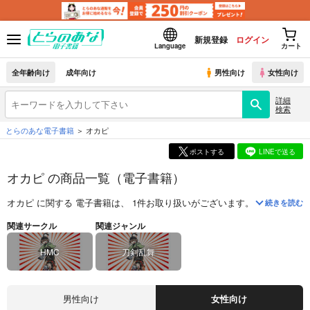
新規登録
ログイン
Language
カート
全年齢向け
成年向け
男性向け
女性向け
詳細
検索
とらのあな電子書籍
オカピ
ポストする
LINEで送る
オカピ の商品一覧（電子書籍）
オカピ
に関する
電子書籍
は、
1
件お取り扱いがございます。
「
僕が考え
続きを読む
関連サークル
関連ジャンル
HMC
刀剣乱舞
男性向け
女性向け