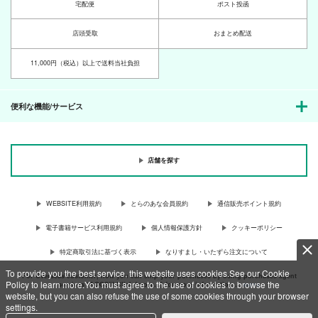
宅配便
ポスト投函
店頭受取
おまとめ配送
11,000円（税込）以上で送料当社負担
便利な機能/サービス
店舗を探す
WEBSITE利用規約
とらのあな会員規約
通信販売ポイント規約
電子書籍サービス利用規約
個人情報保護方針
クッキーポリシー
特定商取引法に基づく表示
なりすまし・いたずら注文について
To provide you the best service, this website uses cookies.See our Cookie
For Overseas customer, now you can ship your purchases by using purchases agent
Policy to learn more.You must agree to the use of cookies to browse the
services “AOCS”! Click {more…} for more information …
more
website, but you can also refuse the use of some cookies through your browser
settings.