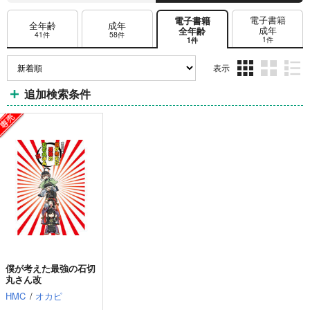
電子書籍
電子書籍
全年齢
成年
成年
全年齢
41件
58件
1件
1件
表示
3カ
2カ
1カ
追加検索条件
ラ
ラ
ラ
ム
ム
ム
表
表
表
示
示
示
僕が考えた最強の石切
丸さん改
HMC
/
オカピ