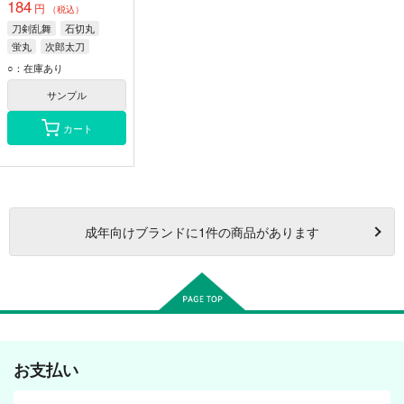
184
円
（税込）
刀剣乱舞
石切丸
蛍丸
次郎太刀
○：在庫あり
サンプル
カート
成年
向けブランドに
1
件の商品があります
お支払い