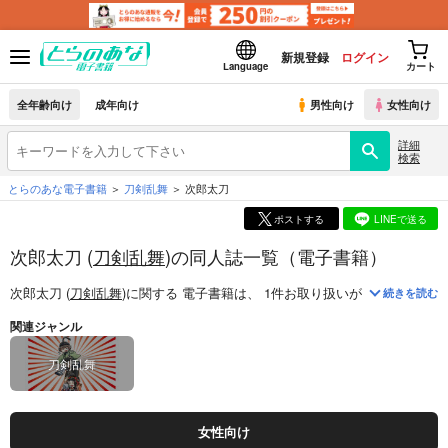
新規登録
ログイン
Language
カート
全年齢向け
成年向け
男性向け
女性向け
詳細
検索
とらのあな電子書籍
刀剣乱舞
次郎太刀
ポストする
LINEで送る
次郎太刀 (
刀剣乱舞
)の同人誌一覧（電子書籍）
次郎太刀 (
刀剣乱舞
)
に関する
電子書籍
は、
1
件お取り扱いがございます。
続きを読む
関連ジャンル
刀剣乱舞
女性向け