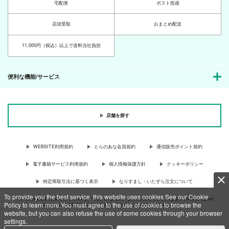
宅配便
ポスト投函
店頭受取
おまとめ配送
11,000円（税込）以上で送料当社負担
便利な機能/サービス
店舗を探す
WEBSITE利用規約
とらのあな会員規約
通信販売ポイント規約
電子書籍サービス利用規約
個人情報保護方針
クッキーポリシー
特定商取引法に基づく表示
なりすまし・いたずら注文について
To provide you the best service, this website uses cookies.See our Cookie
For Overseas customer, now you can ship your purchases by using purchases agent
Policy to learn more.You must agree to the use of cookies to browse the
services “AOCS”! Click {more…} for more information …
more
website, but you can also refuse the use of some cookies through your browser
settings.