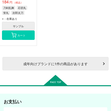
184
円
（税込）
刀剣乱舞
石切丸
蛍丸
次郎太刀
○：在庫あり
サンプル
カート
成年
向けブランドに
1
件の商品があります
お支払い