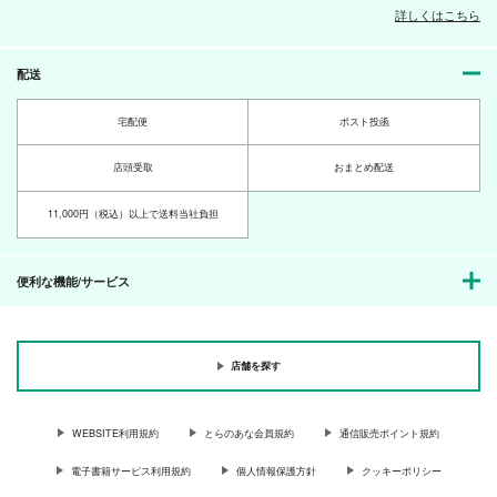
サンプル
サンプル
サンプル
詳しくはこちら
口付けて恋人契約後
Light X Shadow 黒子
Fortuna スターレイル
は、タルタリヤ誕生日
のバスケ
イラスト集 アベンチ
カート
カート
カート
ライブへ 鍾タル本１
ュリン、レイシオ、フ
AUREA GOLD
AUREA GOLD
AUREA GOLD
配送
ァイノン、カスライナ
フルカラー2024～
590
330
888
円
円
円
（税込）
（税込）
（税込）
2025年
宅配便
ポスト投函
鍾離×タルタリヤ
黄瀬涼太×黒子テツヤ
ファイノン×アナイクス
サンプル
サンプル
サンプル
店頭受取
おまとめ配送
作品詳細
作品詳細
作品詳細
11,000円（税込）以上で送料当社負担
便利な機能/サービス
Light X Shadow 黒子
のバスケ
店舗を探す
AUREA GOLD
330
円
（税込）
WEBSITE利用規約
とらのあな会員規約
通信販売ポイント規約
黒子のバスケ
黄瀬涼太×黒子テツヤ
電子書籍サービス利用規約
個人情報保護方針
クッキーポリシー