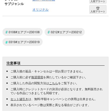
入荷アラート
サブジャンル
オリジナル
入荷アラート
#
#
0108#エアブー230108
0212#エアブー230212
#
0319#エアブー230319
注意事項
ご購入後の返品・キャンセルは一切お受けできません。
ご購入前に必ず
推奨環境
を満たしているかご確認下さい。
ご購入した作品の閲覧方法は
こちら
をご覧下さい。
ご購入時にクレジットカードの決済が必須となります。無料販売され
ている作品につきましても同様です。
セット値引き
は、無料/半額キャンペーンとの併用は出来ません。
表示されているページ数は実際と異なる場合がございます。