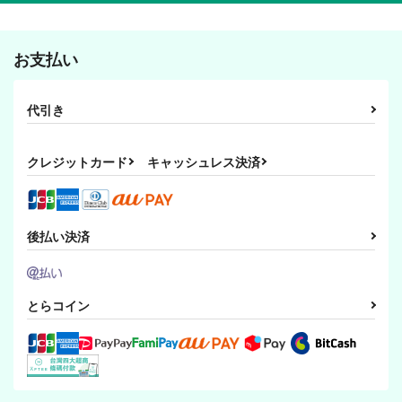
パリ
サンプル
サンプル
サンプル
黄金屋で捕まえて
タルタリヤは鍾離を我
酒に酔うアルカヴェの
慢できない 鍾タル本
カート
カート
カート
本 アルハイゼンｘ
AUREA GOLD
お支払い
3
カーヴェHaiKaveh
AUREA GOLD
AUREA GOLD
490
円
（税込）
490
490
円
円
（税込）
（税込）
タルタリヤ×鍾離
代引き
鍾離×タルタリヤ
アルハイゼン×カーヴェ
サンプル
サンプル
サンプル
クレジットカード
キャッシュレス決済
作品詳細
作品詳細
作品詳細
後払い決済
口付けて恋人契約後
出陣!とうらぶ学園
刀剣の乱 刀剣乱舞
は、タルタリヤ誕生日
とらコイン
AUREA GOLD
AUREA GOLD
ライブへ 鍾タル本１
AUREA GOLD
550
440
円
専売
円
（税込）
（税込）
590
円
専売
（税込）
刀剣乱舞
刀剣乱舞
三日月宗近
原神
鍾離×タルタリヤ
鶴丸国永×一期一振
加州清光
へし切長谷部