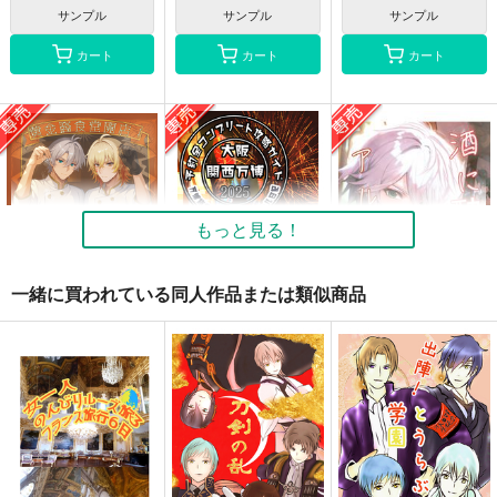
サンプル
サンプル
サンプル
カート
カート
カート
もっと見る！
一緒に買われている同人作品または類似商品
黄金裔食堂開店！完食
【大阪関西万博
酒に酔うアルカヴェの
版 崩壊スターレイル
2025】 予約全コンプ
本 アルハイゼンｘ
★モーディス、ファイ
リート攻略ガイド＆万
カーヴェHaiKaveh
AUREA GOLD
AUREA GOLD
AUREA GOLD
ノン、アナイクス ス
博旅行一日スケジュー
タレ
ル日記
498
699
490
円
円
専売
専売
円
専売
（税込）
（税込）
（税込）
EXPO2025: 女一人の
ミャク
崩壊：スターレイル
旅行・ルポ作品
原神
んびりルーズ旅 10ノ
ミャクｘサーキュラー
ンフィクション 旅行
ファイノン×アナイクス
アルハイゼン×カーヴェ
記