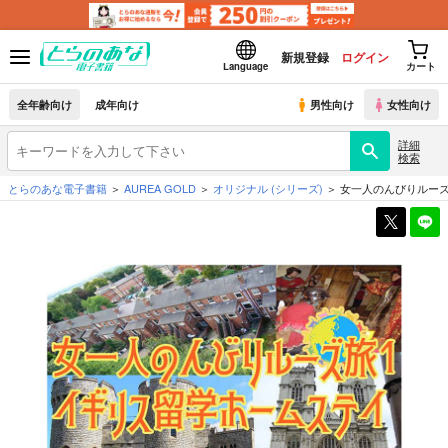
新規登録
ログイン
Language
カート
全年齢向け
成年向け
男性向け
女性向け
詳細
検索
とらのあな電子書籍
AUREA GOLD
オリジナル
(シリーズ)
女一人のんびりルーズ