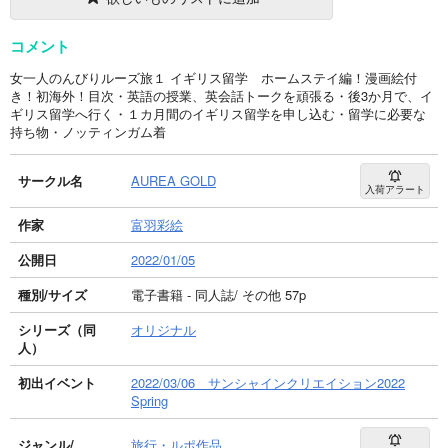
コメント
女一人のんびりルーズ旅１ イギリス留学 ホームステイ編！漫画絵付
き！初海外！目次・英語の授業、英会話トークを頑張る・後3か月で、イ
ギリス留学へ行く・１カ月間のイギリス留学を申し込む・留学に必要な
持ち物・ノッティンガム着
サークル名
AUREA GOLD
入荷アラート
作家
富羽彩絵
公開日
2022/01/05
種別/サイズ
電子書籍 - 同人誌/ その他 57p
シリーズ（同
オリジナル
人）
初出イベント
2022/03/06 サンシャインクリエイション2022
Spring
ジャンル/
旅行・ルポ作品