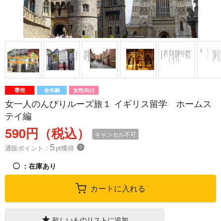
専売
全年齢
女性向け
女一人のんびりルーズ旅１ イギリス留学 ホームス
テイ編
590円（税込）
キャンセル不可
5
通販ポイント：
pt獲得
？
◯
：在庫あり
カートに入れる
欲しいものリストに追加