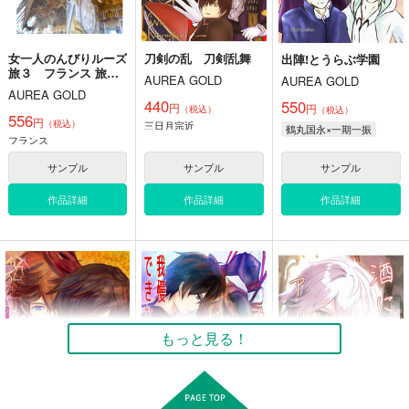
サンプル
サンプル
サンプル
カート
カート
カート
女一人のんびりルーズ
刀剣の乱 刀剣乱舞
出陣!とうらぶ学園
旅３ フランス 旅行
AUREA GOLD
AUREA GOLD
６日モンサンミッシェ
AUREA GOLD
ル パリ城メダイ教会
440
550
円
円
（税込）
（税込）
556
円
（税込）
三日月宗近
鶴丸国永×一期一振
フランス
サンプル
サンプル
サンプル
作品詳細
作品詳細
作品詳細
女一人のんびりルーズ
タルタリヤは鍾離を我
黄金屋で捕まえて
旅３ フランス 旅行
慢できない 鍾タル本
AUREA GOLD
６日モンサンミッシェ
3
AUREA GOLD
AUREA GOLD
ル パリ城メダイ教会
もっと見る！
490
円
専売
（税込）
556
490
円
円
専売
専売
（税込）
（税込）
原神
タルタリヤ×鍾離
オリジナル
フランス
原神
鍾離×タルタリヤ
モンサンミッシェル