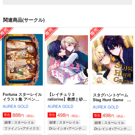
関連商品(サークル)
Fortuna スターレイル
【レイチュリ３
スタグハントゲーム
イラスト集 アベンチ
ratiorine】教授と砂
Stag Hunt Game レ
ュリン、レイシオ、フ
金 再会に交わって
イチュリ本1 レイシオ
AUREA GOLD
AUREA GOLD
AUREA GOLD
ァイノン、カスライナ
上 レイシオxアベン
Xアベンチュリン
フルカラー2024～
チュリン（女体化）
ratiorine
888
498
498
円
円
専売
専売
円
専売
（税込）
（税込）
（税込）
2025年
崩壊スターレイル
崩壊：スターレイル
崩壊：スターレイル
崩壊：スターレイル
ファイノン×アナイクス
Dr.レイシオ×アベンチュリン
Dr.レイシオ×アベンチュリン