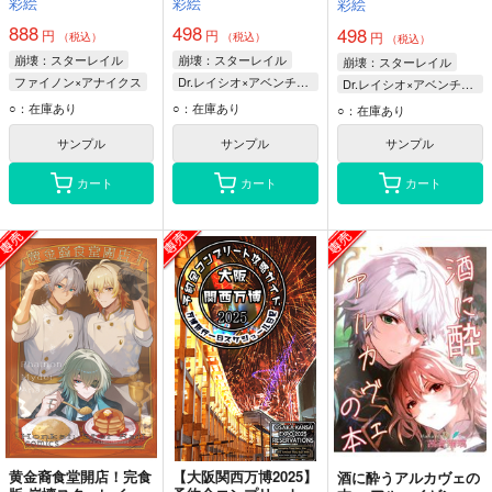
彩絵
彩絵
フルカラー2024～
チュリン（女体化）
彩絵
ratiorine
2025年
崩壊スターレイル
888
498
498
円
円
円
（税込）
（税込）
（税込）
崩壊：スターレイル
崩壊：スターレイル
崩壊：スターレイル
ファイノン×アナイクス
Dr.レイシオ×アベンチュリン
Dr.レイシオ×アベンチュリン
アベンチュリン
Dr.レイシオ
Dr.レイシオ
○：在庫あり
○：在庫あり
○：在庫あり
ファイノン
アベンチュリン
アベンチュリン
サンプル
サンプル
サンプル
アナイクス
Aventurine
レイシオ
カート
カート
カート
黄金裔食堂開店！完食
【大阪関西万博2025】
酒に酔うアルカヴェの