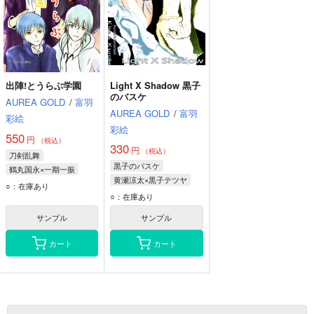
出陣!とうらぶ学園
Light X Shadow 黒子
のバスケ
AUREA GOLD
/
富羽
AUREA GOLD
/
富羽
彩絵
彩絵
550
円
（税込）
330
円
（税込）
刀剣乱舞
黒子のバスケ
鶴丸国永×一期一振
黄瀬涼太×黒子テツヤ
三日月宗近
○：在庫あり
黒子テツヤ
黄瀬涼太
○：在庫あり
へし切長谷部
鶴丸国永
サンプル
サンプル
カート
カート