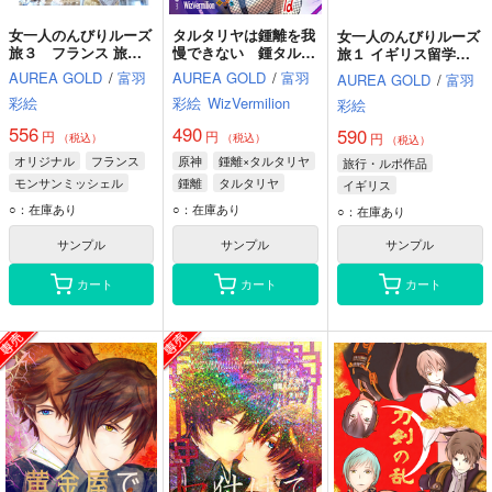
女一人のんびりルーズ
タルタリヤは鍾離を我
女一人のんびりルーズ
旅３ フランス 旅行
慢できない 鍾タル本
旅１ イギリス留学
６日モンサンミッシェ
3
ホームステイ編
AUREA GOLD
/
富羽
AUREA GOLD
/
富羽
AUREA GOLD
/
富羽
ル パリ城メダイ教会
彩絵
彩絵
WizVermilion
彩絵
556
490
590
円
円
円
（税込）
（税込）
（税込）
オリジナル
フランス
原神
鍾離×タルタリヤ
旅行・ルポ作品
モンサンミッシェル
鍾離
タルタリヤ
イギリス
パリ
Tartaglia
ノッティンガム
○：在庫あり
○：在庫あり
○：在庫あり
イングランド
サンプル
サンプル
サンプル
カート
カート
カート