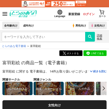
新規登録
ログイン
Language
カート
全年齢向け
成年向け
男性向け
女性向け
詳細
検索
とらのあな電子書籍
富羽彩絵
ポストする
LINEで送る
富羽彩絵 の商品一覧（電子書籍）
富羽彩絵
に関する
電子書籍
は、
14
件お取り扱いがございます。
「
For
続きを読む
関連サークル
関連ジャンル
AUREA GOLD
崩壊：スターレイル
旅行・ルポ作品
女性向け