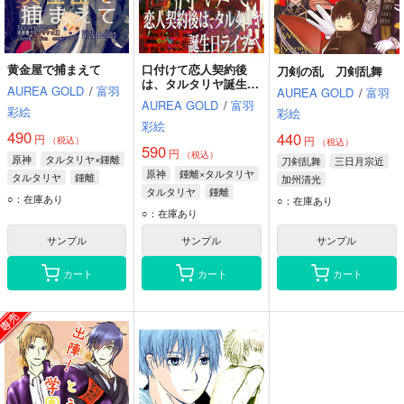
黄金屋で捕まえて
口付けて恋人契約後
刀剣の乱 刀剣乱舞
は、タルタリヤ誕生日
AUREA GOLD
/
富羽
AUREA GOLD
/
富羽
ライブへ 鍾タル本１
AUREA GOLD
/
富羽
彩絵
彩絵
彩絵
490
440
円
円
（税込）
（税込）
590
円
（税込）
原神
タルタリヤ×鍾離
刀剣乱舞
三日月宗近
原神
鍾離×タルタリヤ
タルタリヤ
鍾離
加州清光
タルタリヤ
鍾離
Zhongli
へし切長谷部
○：在庫あり
○：在庫あり
Zhongli
○：在庫あり
サンプル
サンプル
サンプル
カート
カート
カート