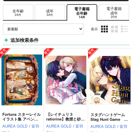
電子書籍
電子書籍
全年齢
成年
成年
全年齢
24件
34件
20件
14件
表示
3カ
2カ
1カ
追加検索条件
ラ
ラ
ラ
ム
ム
ム
表
表
表
示
示
示
Fortuna スターレイル
【レイチュリ３
スタグハントゲーム
イラスト集 アベンチ
ratiorine】教授と砂
Stag Hunt Game レ
ュリン、レイシオ、フ
金 再会に交わって
イチュリ本1 レイシオ
AUREA GOLD
/
富羽
AUREA GOLD
/
富羽
AUREA GOLD
/
富羽
ァイノン、カスライナ
上 レイシオxアベン
Xアベンチュリン