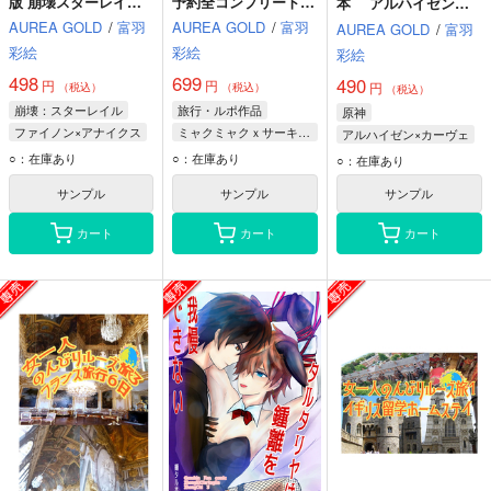
版 崩壊スターレイル
予約全コンプリート攻
本 アルハイゼンｘ
★モーディス、ファイ
略ガイド＆万博旅行一
カーヴェHaiKaveh
AUREA GOLD
/
富羽
AUREA GOLD
/
富羽
AUREA GOLD
/
富羽
ノン、アナイクス ス
日スケジュール日記
彩絵
彩絵
タレ
EXPO2025: 女一人の
彩絵
んびりルーズ旅 10ノ
498
699
490
円
円
円
ンフィクション 旅行
（税込）
（税込）
（税込）
記
崩壊：スターレイル
旅行・ルポ作品
原神
ファイノン×アナイクス
ミャクミャクｘサーキュラー
アルハイゼン×カーヴェ
ファイノン
ミャクミャク
アルハイゼン
○：在庫あり
○：在庫あり
○：在庫あり
モーディス
関西万博
カーヴェ
Alhaitham
サンプル
サンプル
サンプル
アナイクス
サーキュラー
カート
カート
カート