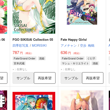
n 06
FGO SIKISAI Collection 05
Fate Happy Girls!
四季彩写真
/
MORISIKI
アメチャン
/
空歩
梅鶴
787
636
円
円
（税込）
（税込）
Fate/Grand Order
清姫
Fate/Grand Order
ぐだ子
宮本武蔵
マシュ・キリエライト
清姫
ライネス・エルメロイ・アーチゾルテ
×：在庫なし
×：在庫なし
希望
サンプル
再販希望
サンプル
再販希望