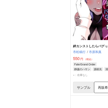
絆カンストしたらバグっ
市松稿行
/
市原和真
550
円
（税込）
Fate/Grand Order
静謐のハサン
源頼光
清
×：在庫なし
サンプル
再販