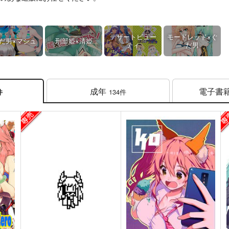
デザートビュー
モードレッド×ぐ
だ男×マシュ
刑部姫×清姫
ティ
だ男
成年
電子書
134件
件