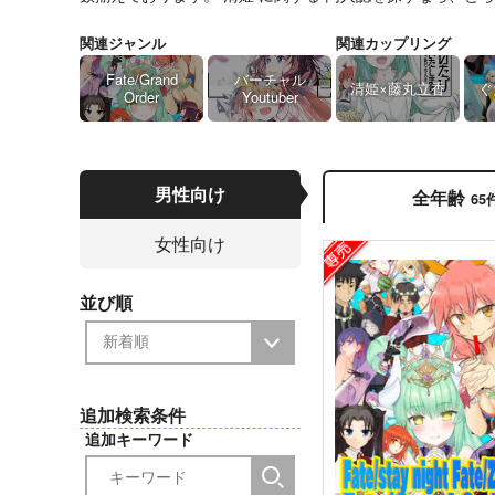
関連ジャンル
関連カップリング
Fate/Grand
バーチャル
清姫×藤丸立香
ぐ
Order
Youtuber
男性向け
全年齢
65
女性向け
並び順
追加検索条件
追加キーワード