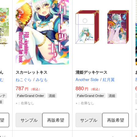
ん
スカーレットキス
清姫デッキケース
む
ねこぐら
/
みなも
Another Side
/
紅月翼
787
880
円
円
（税込）
（税込）
ンテ
Fate/Grand Order
清姫
Fate/Grand Order
清姫
姫
×：在庫なし
×：在庫なし
希望
サンプル
再販希望
サンプル
再販希望