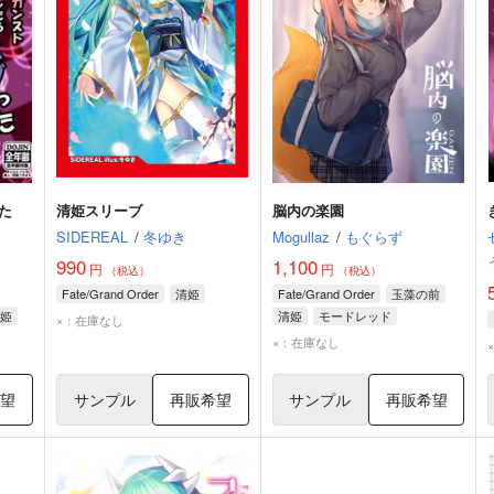
た
清姫スリーブ
脳内の楽園
SIDEREAL
/
冬ゆき
Mogullaz
/
もぐらず
990
1,100
円
円
（税込）
（税込）
Fate/Grand Order
清姫
Fate/Grand Order
玉藻の前
姫
清姫
モードレッド
×：在庫なし
×：在庫なし
希望
サンプル
再販希望
サンプル
再販希望