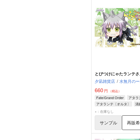
とびつけにゃたランテさ
夕凪雑貨店
/
水無月のー
660
円
（税込）
Fate/Grand Order
アタラ
アタランテ〔オルタ〕
清
×：在庫なし
サンプル
再販