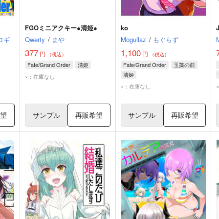
FGOミニアクキー●清姫●
ko
コギ
Qwerty
/
まや
Mogullaz
/
もぐらず
377
1,100
円
円
（税込）
（税込）
Fate/Grand Order
清姫
Fate/Grand Order
玉藻の前
清姫
×：在庫なし
×：在庫なし
希望
サンプル
再販希望
サンプル
再販希望