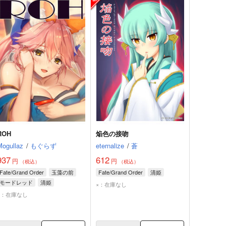
ROH
焔色の接吻
Mogullaz
/
もぐらず
eternalize
/
蒼
937
612
円
円
（税込）
（税込）
Fate/Grand Order
玉藻の前
Fate/Grand Order
清姫
モードレッド
清姫
×：在庫なし
×：在庫なし