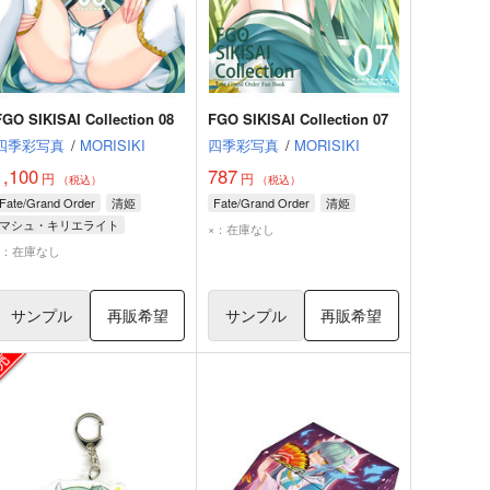
FGO SIKISAI Collection 08
FGO SIKISAI Collection 07
四季彩写真
/
MORISIKI
四季彩写真
/
MORISIKI
1,100
787
円
円
（税込）
（税込）
Fate/Grand Order
清姫
Fate/Grand Order
清姫
マシュ・キリエライト
×：在庫なし
×：在庫なし
サンプル
再販希望
サンプル
再販希望