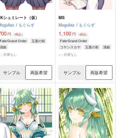
JKシュミレート（仮）
MS
Mogullaz
/
もぐらず
Mogullaz
/
もぐらず
700
1,100
円
円
（税込）
（税込）
Fate/Grand Order
玉藻の前
Fate/Grand Order
清姫
コヤンスカヤ
玉藻の前
清姫
×：在庫なし
×：在庫なし
サンプル
再販希望
サンプル
再販希望