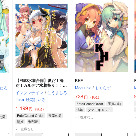
【FGO水着合同】夏だ！海
KHF
だ！カルデア水着祭り！！
たろ
Mogullaz
/
もぐらず
【日本サーヴァント（和鯖）
イレブンナイン
/
こうましろ
中心】
728
円
（税込）
rioka
幾花にいろ
Fate/Grand Order
玉藻の前
1,199
円
（税込）
清姫
タマモキャット
Fate/Grand Order
玉藻の前
だ男
×：在庫なし
清姫
刑部姫
×：在庫なし