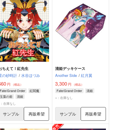
おちえて！紅先生
清姫デッキケース
星の砂時計
/
水谷ほづみ
Another Side
/
紅月翼
660
3,300
円
円
（税込）
（税込）
Fate/Grand Order
紅閻魔
Fate/Grand Order
清姫
玉藻の前
清姫
×：在庫なし
×：在庫なし
サンプル
再販希望
サンプル
再販希望