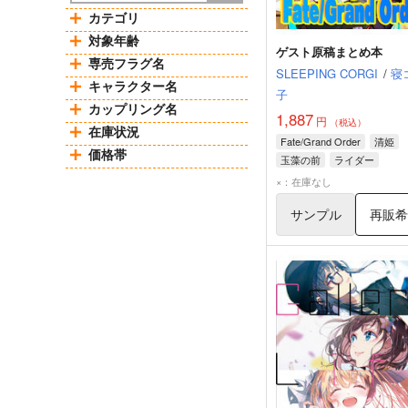
カテゴリ
対象年齢
ゲスト原稿まとめ本
専売フラグ名
SLEEPING CORGI
/
寝
キャラクター名
子
カップリング名
1,887
円
（税込）
在庫状況
Fate/Grand Order
清姫
価格帯
玉藻の前
ライダー
×：在庫なし
サンプル
再販