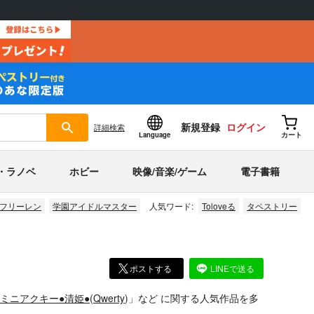
新規登録
ログイン
詳細
検索
Language
カート
・ラノベ
ホビー
映像/音楽/ゲーム
電子書籍
フリーレン
学園アイドルマスター
人気ワード:
Toloveる
タペストリー
ポストする
LINEで送る
Oミニアクキー●清姫●
(
Qwerty
)」
など
に関する人気作品を多