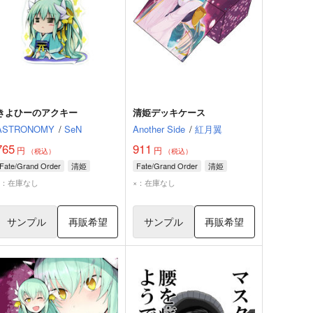
きよひーのアクキー
清姫デッキケース
ASTRONOMY
/
SeN
Another Side
/
紅月翼
765
911
円
円
（税込）
（税込）
Fate/Grand Order
清姫
Fate/Grand Order
清姫
×：在庫なし
×：在庫なし
サンプル
再販希望
サンプル
再販希望