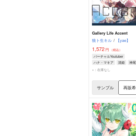
Gallery Life Accent
狼ト生キル
/
【yae】
1,572
円
（税込）
バーチャルYoutuber
ハナ・マキア
清姫
神尾
×：在庫なし
サンプル
再販