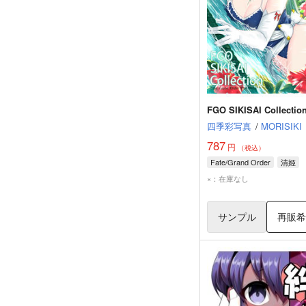
FGO SIKISAI Collectio
四季彩写真
/
MORISIKI
787
円
（税込）
Fate/Grand Order
清姫
×：在庫なし
サンプル
再販