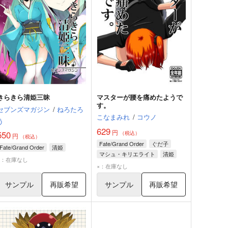
きらきら清姫三昧
マスターが腰を痛めたようで
す。
セブンズマガジン
/
ねろたろ
こなまみれ
/
コウノ
う
629
円
550
（税込）
円
（税込）
Fate/Grand Order
ぐだ子
Fate/Grand Order
清姫
マシュ・キリエライト
清姫
×：在庫なし
×：在庫なし
サンプル
再販希望
サンプル
再販希望