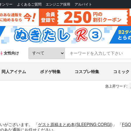
Bオンリー
よくあるご質問
エンジニア採用
アルバイト
女性向け
同人アイテム
ボドゲ特集
コスプレ特集
コミック
急上昇ワード:
扱いがございます。
「
ゲスト原稿まとめ本
(
SLEEPING CORGI
)」
「
FG
のあな通販にお任せください。