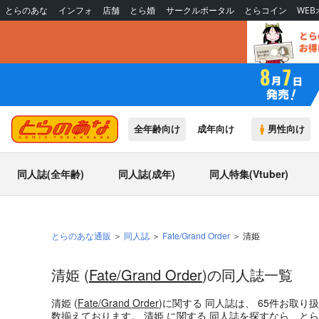
とらのあな
インフォ
店舗
とら婚
サークルポータル
とらコイン
WE
全年齢向け
成年向け
男性向け
同人誌(全年齢)
同人誌(成年)
同人特集(Vtuber)
とらのあな通販
同人誌
Fate/Grand Order
清姫
清姫 (
Fate/Grand Order
)の同人誌一覧
清姫 (
Fate/Grand Order
)
に関する
同人誌
は、
65
件お取り
数揃えております。
清姫
に関する
同人誌
を探すなら、とら