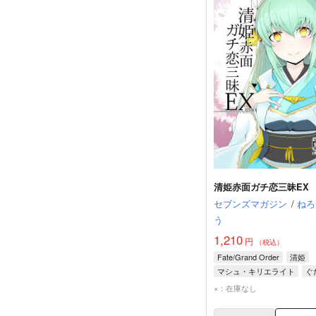
清姫赤面ガチ恋三昧EX
セブンズマガジン
/
ねろ
う
1,210
円
（税込）
Fate/Grand Order
清姫
マシュ・キリエライト
ぐ
×：在庫なし