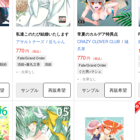
私達このたび結婚いたします
常夏のカルデア特異点
アサルトチーズ
/
近ちゃん
CRAZY CLOVER CLUB
/
城
爪草
770
円
（税込）
770
Fate/Grand Order
円
（税込）
観鈴
清姫×藤丸立香
清姫
Fate/Grand Order
ハベトロット
藤丸立香
ぐだ男×マシュ
×：在庫なし
マシュ・キリエライト
清姫
×：在庫なし
静謐のハサン
希望
サンプル
再販希望
サンプル
再販希望