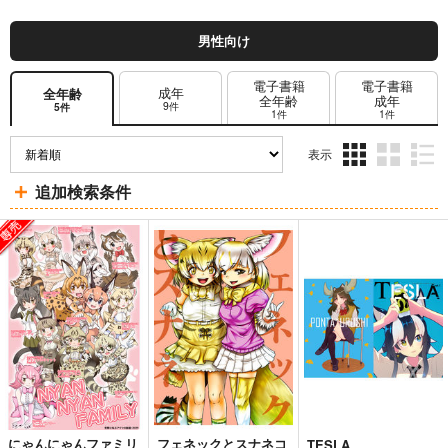
男性向け
電子書籍
電子書籍
成年
全年齢
全年齢
成年
9件
5件
1件
1件
表示
3カ
2カ
1カ
追加検索条件
ラ
ラ
ラ
ム
ム
ム
表
表
表
示
示
示
にゃんにゃんファミリ
フェネックとスナネコ
TESLA