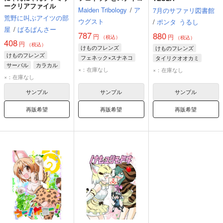
ークリアファイル
Maiden Tribology
/
ア
7月のサファリ図書館
荒野に叫ぶアイツの部
ウグスト
/
ポンタ
うるし
屋
/
ばるぱんさー
787
880
円
円
（税込）
（税込）
408
円
（税込）
けものフレンズ
けものフレンズ
けものフレンズ
フェネック×スナネコ
タイリクオオカミ
サーバル
カラカル
フェネック
スナネコ
ヘラジカ
スナネコ
×：在庫なし
×：在庫なし
スナネコ
×：在庫なし
サンプル
サンプル
サンプル
再販希望
再販希望
再販希望