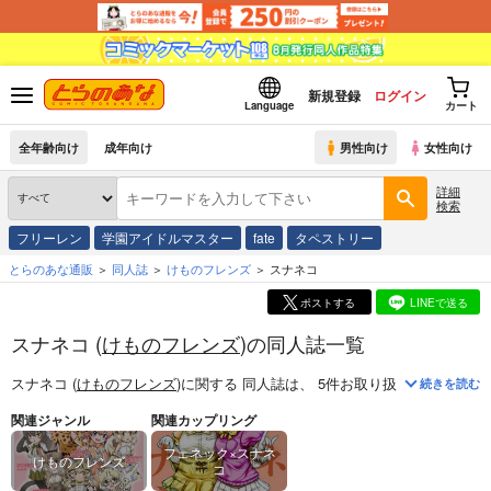
新規登録
ログイン
Language
カート
全年齢向け
成年向け
男性向け
女性向け
詳細
検索
フリーレン
学園アイドルマスター
fate
タペストリー
とらのあな通販
同人誌
けものフレンズ
スナネコ
ポストする
LINEで送る
スナネコ (
けものフレンズ
)の同人誌一覧
スナネコ (
けものフレンズ
)
に関する
同人誌
は、
5
件お取り扱いがございま
続きを読む
関連ジャンル
関連カップリング
フェネック×スナネ
けものフレンズ
コ