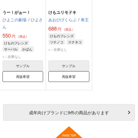
うー！がぉー！
けもユリモドキ
ひよこの劇場
/
ひよさ
あおひげくらぶ
/
車王
ん
688
円
（税込）
550
円
けものフレンズ
（税込）
ツチノコ
スナネコ
けものフレンズ
サーバル
かばん
×：在庫なし
スナネコ
×：在庫なし
サンプル
サンプル
再販希望
再販希望
成年
向けブランドに
9
件の商品があります