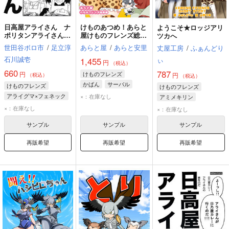
日高屋アライさん ナ
けものあつめ！あらと
ようこそ★ロッジアリ
ポリタンアライさんの
屋けものフレンズ総集
ツカへ
巻
編
世田谷ボロ市
/
足立淳
あらと屋
/
あらと安里
丈屋工房
/
ふぁんどり
石川誠壱
ぃ
1,455
円
（税込）
660
787
円
けものフレンズ
円
（税込）
（税込）
かばん
サーバル
けものフレンズ
けものフレンズ
ハシビロコウ
アライグマ×フェネック
×：在庫なし
アミメキリン
アライグマ
タイリクオオカミ
×：在庫なし
×：在庫なし
フェネック
ハシビロコウ
サンプル
サンプル
サンプル
ハシビロコウ
再販希望
再販希望
再販希望