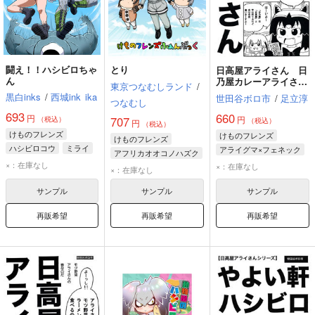
闘え！！ハシビロちゃ
とり
日高屋アライさん 日
ん
乃屋カレーアライさん
東京つなむしランド
/
の巻
黒白inks
/
西城ink
ika
世田谷ボロ市
/
足立淳
つなむし
693
660
円
円
707
（税込）
（税込）
円
（税込）
けものフレンズ
けものフレンズ
けものフレンズ
ハシビロコウ
ミライ
アライグマ×フェネック
アフリカオオコノハズク
セルリアン
アライグマ
×：在庫なし
×：在庫なし
ワシミミズク
×：在庫なし
フェネック
ハシビロコウ
サンプル
サンプル
サンプル
ハシビロコウ
再販希望
再販希望
再販希望