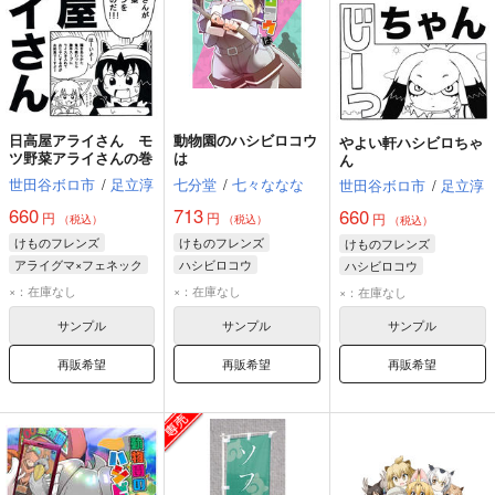
日高屋アライさん モ
動物園のハシビロコウ
やよい軒ハシビロちゃ
ツ野菜アライさんの巻
は
ん
世田谷ボロ市
/
足立淳
七分堂
/
七々ななな
世田谷ボロ市
/
足立淳
660
713
660
円
円
円
（税込）
（税込）
（税込）
けものフレンズ
けものフレンズ
けものフレンズ
アライグマ×フェネック
ハシビロコウ
ハシビロコウ
アライグマ
×：在庫なし
×：在庫なし
×：在庫なし
フェネック
サンプル
サンプル
サンプル
ハシビロコウ
再販希望
再販希望
再販希望