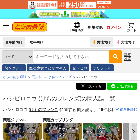
新規登録
ログイン
Language
カート
全年齢向け
成年向け
男性向け
女性向け
詳細
検索
賭ケグルイ
魔法少女まどかマギカ
ゼンゼロ
オリジナル
とらのあな通販
同人誌
けものフレンズ
ハシビロコウ
ポストする
LINEで送る
ハシビロコウ (
けものフレンズ
)の同人誌一覧
ハシビロコウ (
けものフレンズ
)
に関する
同人誌
は、
19
件お取り扱いがご
続きを読む
関連ジャンル
関連カップリング
アメリカビーバー×
アライグマ×フェネ
ハシビ
けものフレンズ
オグロプレーリード
ック
ッグ