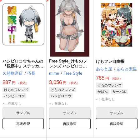
ハシビロコウちゃんの
Free Style_けものフ
けもフレ自由帳
『観察中』ステッカー
レンズ ハシビロコウ
あらと屋
/
あらと安里
【屋外使用可能】
B2タペストリー
久慈物産店
/
伍長
mime
/
Free Style
785
円
（税込）
287
3,056
円
円
（税込）
（税込）
けものフレンズ
けものフレンズ
けものフレンズ
かばん
サーバル
ハシビロコウ
ハシビロコウ
ハシビロコウ
×：在庫なし
×：在庫なし
×：在庫なし
サンプル
サンプル
サンプル
再販希望
再販希望
再販希望