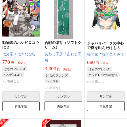
動物園のハシビロコウ
合戦のぼり（ソフトク
ジャパリパークの中心
は２
リーム）
で愛を叫んだけもの
七分堂
/
七々ななな
あわじ工房
/
あわじ工
猫間家
/
猫間ことみつ
房
770
660
円
円
（税込）
（税込）
3,300
けものフレンズ
円
けものフレンズ
（税込）
ハシビロコウ
ハシビロコウ×かばん
けものフレンズ
ハシビロコウ
かばん
ヘラジカ
×：在庫なし
×：在庫なし
サーバル
ハシビロコウ
×：在庫なし
シロサイ
サンプル
サンプル
サンプル
再販希望
再販希望
再販希望