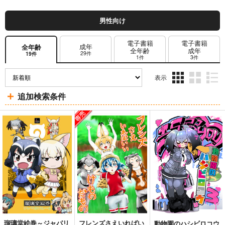
男性向け
電子書籍
電子書籍
成年
全年齢
全年齢
成年
29件
19件
1件
3件
表示
3カ
2カ
1カ
追加検索条件
ラ
ラ
ラ
ム
ム
ム
表
表
表
示
示
示
瑠璃堂絵巻～ジャパリ
フレンズさえいればい
動物園のハシビロコウ