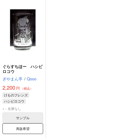
ぐらすちほー ハシビ
ロコウ
ぎやまん亭
/
Qooo
2,200
円
（税込）
けものフレンズ
ハシビロコウ
×：在庫なし
サンプル
再販希望