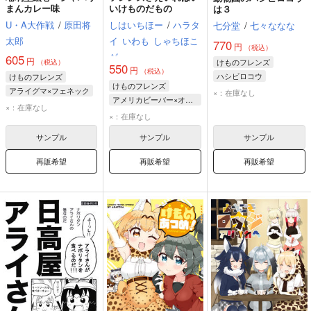
まんカレー味
いけものだもの
は３
U・A大作戦
/
原田将
しはいちほー
/
ハラタ
七分堂
/
七々ななな
太郎
イ
いわも
しゃちほこ
770
円
（税込）
が
605
円
けものフレンズ
（税込）
550
円
（税込）
ハシビロコウ
けものフレンズ
けものフレンズ
アライグマ×フェネック
×：在庫なし
アメリカビーバー×オグロプレーリードッグ
アライグマ
×：在庫なし
アメリカビーバー
×：在庫なし
フェネック
オグロプレーリードッグ
ハシビロコウ
サンプル
サンプル
サンプル
ハシビロコウ
再販希望
再販希望
再販希望