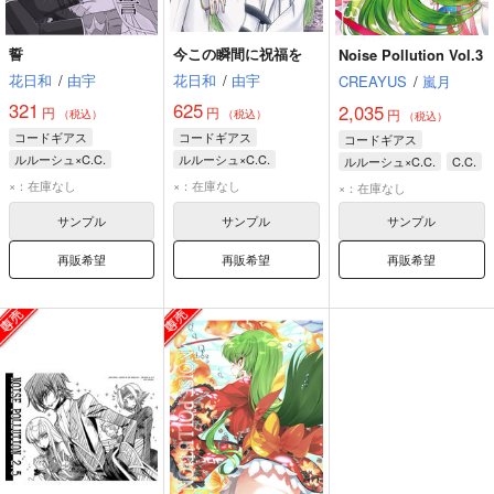
誓
今この瞬間に祝福を
Noise Pollution Vol.3
花日和
/
由宇
花日和
/
由宇
CREAYUS
/
嵐月
321
625
2,035
円
円
円
（税込）
（税込）
（税込）
コードギアス
コードギアス
コードギアス
ルルーシュ×C.C.
ルルーシュ×C.C.
ルルーシュ×C.C.
C.C.
ルルーシュ
C.C.
ルルーシュ
C.C.
ルルーシュ
×：在庫なし
×：在庫なし
×：在庫なし
サンプル
サンプル
サンプル
再販希望
再販希望
再販希望