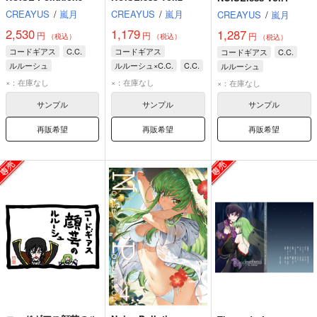
CREAYUS
/
嵐月
CREAYUS
/
嵐月
CREAYUS
/
嵐月
2,530
1,179
1,287
円
円
円
（税込）
（税込）
（税込）
コードギアス
C.C.
コードギアス
コードギアス
C.C.
ルルーシュ
ルルーシュ×C.C.
C.C.
ルルーシュ
ルルーシュ
×：在庫なし
×：在庫なし
×：在庫なし
サンプル
サンプル
サンプル
再販希望
再販希望
再販希望