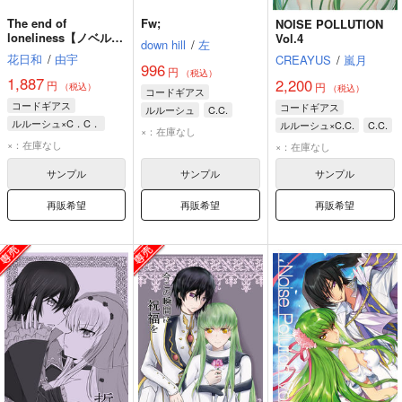
The end of
Fw;
NOISE POLLUTION
loneliness【ノベルテ
Vol.4
down hill
/
左
ィ無し版】
花日和
/
由宇
CREAYUS
/
嵐月
996
円
（税込）
1,887
2,200
円
円
（税込）
（税込）
コードギアス
コードギアス
コードギアス
ルルーシュ
C.C.
ルルーシュ×C．C．
ルルーシュ×C.C.
C.C.
枢木スザク
×：在庫なし
ルルーシュ
C．C．
ルルーシュ
×：在庫なし
×：在庫なし
サンプル
サンプル
サンプル
再販希望
再販希望
再販希望