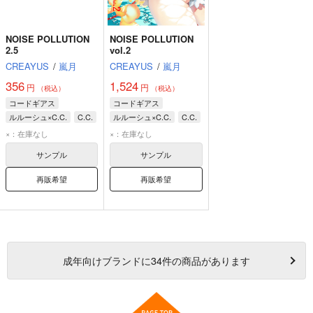
NOISE POLLUTION
NOISE POLLUTION
2.5
vol.2
CREAYUS
/
嵐月
CREAYUS
/
嵐月
356
1,524
円
円
（税込）
（税込）
コードギアス
コードギアス
ルルーシュ×C.C.
C.C.
ルルーシュ×C.C.
C.C.
ルルーシュ
ルルーシュ
×：在庫なし
×：在庫なし
サンプル
サンプル
再販希望
再販希望
成年
向けブランドに
34
件の商品があります