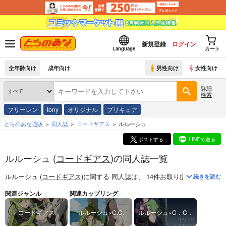
新規登録
ログイン
Language
カート
全年齢向け
成年向け
男性向け
女性向け
詳細
検索
フリーレン
tony
オリジナル
プリキュア
とらのあな通販
同人誌
コードギアス
ルルーシュ
ポストする
LINEで送る
ルルーシュ (
コードギアス
)の同人誌一覧
ルルーシュ (
コードギアス
)
に関する
同人誌
は、
14
件お取り扱いがござい
続きを読む
関連ジャンル
関連カップリング
コードギアス
ルルーシュ×C.C.
ルルーシュ×C．C．