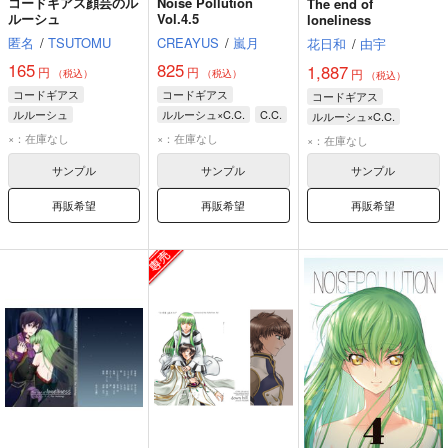
コードギアス顔芸のル
Noise Pollution
The end of
ルーシュ
Vol.4.5
loneliness
匿名
/
TSUTOMU
CREAYUS
/
嵐月
花日和
/
由宇
165
825
1,887
円
円
円
（税込）
（税込）
（税込）
コードギアス
コードギアス
コードギアス
ルルーシュ
ルルーシュ×C.C.
C.C.
ルルーシュ×C.C.
ルルーシュ
ルルーシュ
C.C.
×：在庫なし
×：在庫なし
×：在庫なし
サンプル
サンプル
サンプル
再販希望
再販希望
再販希望