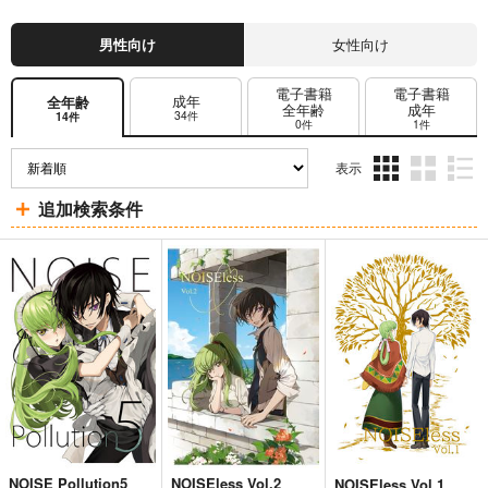
男性向け
女性向け
電子書籍
電子書籍
成年
全年齢
全年齢
成年
34件
14件
0件
1件
表示
3カ
2カ
1カ
追加検索条件
ラ
ラ
ラ
ム
ム
ム
表
表
表
示
示
示
NOISE Pollution5
NOISEless Vol.2
NOISEless Vol.1