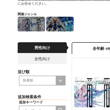
にお任せください。
関連ジャンル
IS<インフィニッ
イラスト集
ト・ストラトス>
男性向け
全年齢
5
女性向け
並び順
追加検索条件
追加キーワード