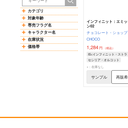
カテゴリ
対象年齢
インフィニット：エミッ
専売フラグ名
ン02
キャラクター名
チョコレート・ショップ
在庫状況
CHOCO
価格帯
1,284
円
（税込）
セシリア・オルコット
シャルロット・デュノア
×：在庫なし
織斑マドカ
サンプル
再販