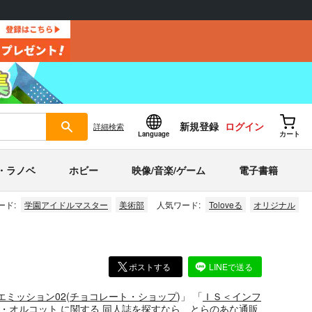
新規登録
ログイン
詳細
検索
Language
カート
・ラノベ
ホビー
映像/音楽/ゲーム
電子書籍
ード:
学園アイドルマスター
美術部
人気ワード:
Toloveる
オリジナル
ポストする
LINEで送る
エミッション02
(
チョコレート・ショップ
)」
「
ＩＳ＜インフ
ア・オルコット
に関する
同人誌
を探すなら、とらのあな通販