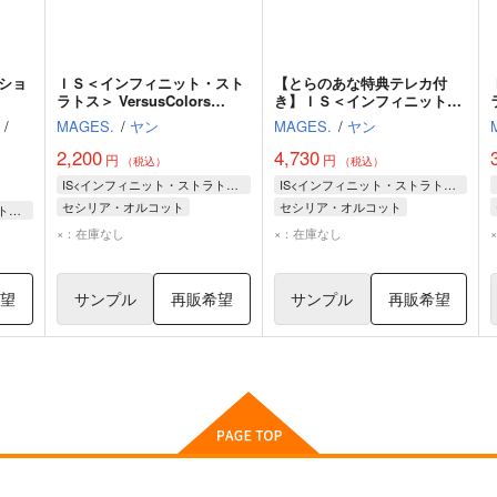
ショ
ＩＳ＜インフィニット・スト
【とらのあな特典テレカ付
ラトス＞ VersusColors
き】ＩＳ＜インフィニット・
Append + SoundTrack
ストラトス＞ VersusColors
/
MAGES.
/
ヤン
MAGES.
/
ヤン
2,200
4,730
円
円
（税込）
（税込）
IS<インフィニット・ストラトス>
IS<インフィニット・ストラトス>
セシリア・オルコット
セシリア・オルコット
IS<インフィニット・ストラトス>
シャルロット・デュノア
シャルロット・デュノア
×：在庫なし
×：在庫なし
ラウラ・ボーデヴィッヒ
ラウラ・ボーデヴィッヒ
希望
サンプル
再販希望
サンプル
再販希望