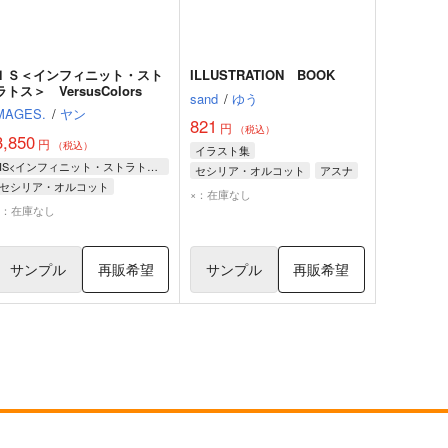
ＩＳ＜インフィニット・スト
ILLUSTRATION BOOK
ラトス＞ VersusColors
sand
/
ゆう
MAGES.
/
ヤン
821
円
（税込）
3,850
円
（税込）
イラスト集
IS<インフィニット・ストラトス>
セシリア・オルコット
アスナ
セシリア・オルコット
×：在庫なし
シャルロット・デュノア
×：在庫なし
ラウラ・ボーデヴィッヒ
サンプル
再販希望
サンプル
再販希望