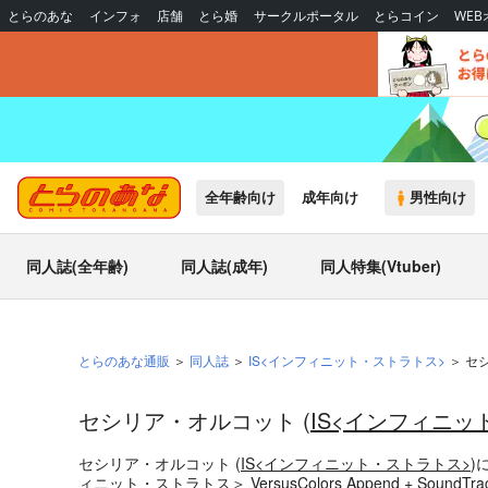
とらのあな
インフォ
店舗
とら婚
サークルポータル
とらコイン
WE
全年齢向け
成年向け
男性向け
同人誌(全年齢)
同人誌(成年)
同人特集(Vtuber)
とらのあな通販
同人誌
IS<インフィニット・ストラトス>
セ
セシリア・オルコット (
IS<インフィニッ
セシリア・オルコット (
IS<インフィニット・ストラトス>
)
ィニット・ストラトス＞ VersusColors Append + SoundTra