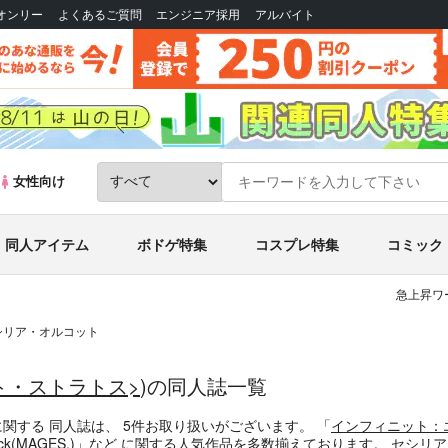
Bオンリー
よくあるご質問
エンジニア採用
アルバイト
女性向け
同人アイテム
ボドゲ特集
コスプレ特集
コミック
急上昇ワ
シリア・オルコット
ト・ストラトス>
)の同人誌一覧
に関する
同人誌
は、
5
件お取り扱いがございます。
「
インフィニット：
ck
(
MAGES.
)」
など
に関する人気作品を多数揃えております。
セシリ