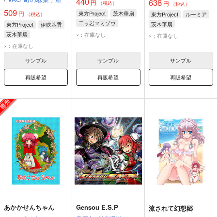
440
638
円
円
（税込）
（税込）
509
円
東方Project
茨木華扇
東方Project
ルーミア
（税込）
二ッ岩マミゾウ
茨木華扇
東方Project
伊吹萃香
茨木華扇
×：在庫なし
×：在庫なし
×：在庫なし
サンプル
サンプル
サンプル
再販希望
再販希望
再販希望
あかかせんちゃん
Gensou E.S.P
流されて幻想郷