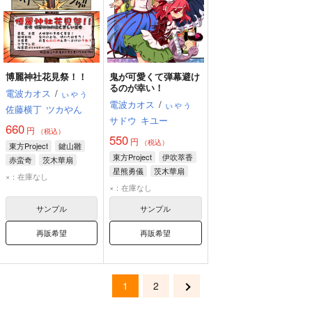
博麗神社花見祭！！
鬼が可愛くて弾幕避け
るのが幸い！
電波カオス
/
ぃゃぅ
電波カオス
/
ぃゃぅ
佐藤横丁
ツカやん
サドウ
キユー
660
円
（税込）
550
円
（税込）
東方Project
鍵山雛
東方Project
伊吹萃香
赤蛮奇
茨木華扇
星熊勇儀
茨木華扇
×：在庫なし
×：在庫なし
サンプル
サンプル
再販希望
再販希望
1
2