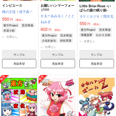
インピエース
お願いハンマーフォー
Little Briar-Rose -い
ジ!!!!!
ばらの森の眠り姫-
桃の王冠
/
原子真一
かるーあみるく
/
とと
タケミカヅキ
/
閏月戈
550
円
（税込）
ねみぎ
550
円
（税込）
東方Project
茨木華扇
602
円
東方Project
茨木華扇
（税込）
本居小鈴
博麗霊夢
わかさぎ姫
東方Project
茨木華扇
×：在庫なし
少名針妙丸
伊吹萃香
×：在庫なし
×：在庫なし
サンプル
サンプル
サンプル
再販希望
再販希望
再販希望