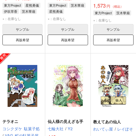
1,573
東方Project
星熊勇儀
東方Project
茨木華扇
円
（税込）
伊吹萃香
茨木華扇
星熊勇儀
東方Project
茨木華扇
×：在庫なし
×：在庫なし
×：在庫なし
サンプル
サンプル
サンプル
再販希望
再販希望
再販希望
テラオニ
仙人様の見えざる手
教えてあの仙人
コシクダケ
駄菓子処
七輪大社
/
Y2
れいてぃ屋
/
レイぽそ
/
VAG
町の駄菓子屋