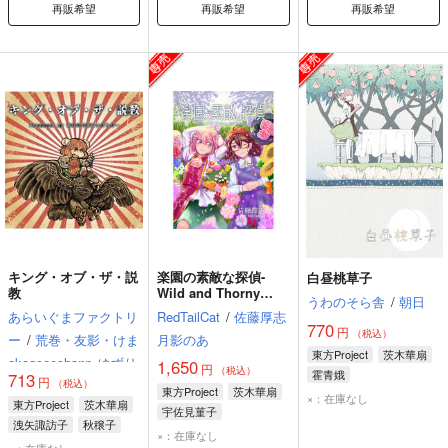
再販希望
再販希望
再販希望
キング・オブ・ザ・説
楽園の素敵な探偵-
白昼桃草子
教
Wild and Thorny
うわのそら舎
/
朝日
Detectives.-
あらいぐまファクトリ
RedTailCat
/
佐藤厚志
770
円
（税込）
ー
/
荒巻・友影・けま
月影のあ
東方Project
茨木華扇
okogeeechann
ゆずり
1,650
円
（税込）
霍青娥
713
円
（税込）
東方Project
茨木華扇
×：在庫なし
東方Project
茨木華扇
宇佐見菫子
洩矢諏訪子
秋穣子
×：在庫なし
×：在庫なし