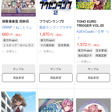
深夜雀食堂 四杯目
フウゼンランブ2
TOHO EURO
TRIGGER VOL.05
GRINP
/
ねことうふ
風前ランプ
/
フウザサ
K2E†Cradle
/
壬琴
つ
660
1,870
円
円
（税込）
（税込）
ぅ
東方Project
東方Project
1,572
円
ミスティア・ローレライ
十六夜咲夜
茨木華扇
（税込）
茨木華扇
多々良小傘
ドレミー・スイート
東方Project
茨木華扇
×：在庫なし
×：在庫なし
洩矢諏訪子
博麗霊夢
×：在庫なし
サンプル
サンプル
サンプル
再販希望
再販希望
再販希望