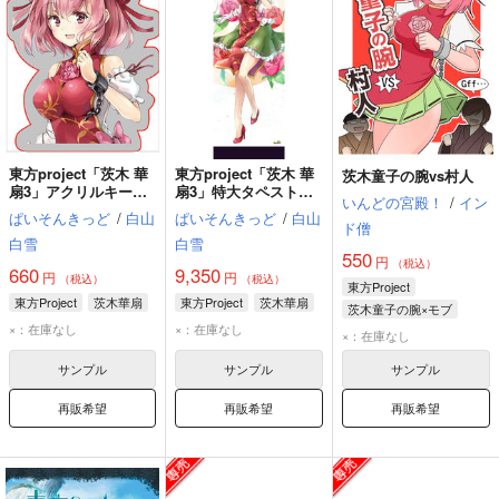
東方project「茨木 華
東方project「茨木 華
茨木童子の腕vs村人
扇3」アクリルキーホ
扇3」特大タペストリ
いんどの宮殿！
/
イン
ルダー
ー（キラキラtex仕
ぱいそんきっど
/
白山
ぱいそんきっど
/
白山
様）
ド僧
白雪
白雪
550
円
（税込）
660
9,350
円
円
（税込）
（税込）
東方Project
東方Project
茨木華扇
東方Project
茨木華扇
茨木童子の腕×モブ
×：在庫なし
×：在庫なし
茨木童子の腕
×：在庫なし
茨木華扇
射命丸文
サンプル
サンプル
サンプル
再販希望
再販希望
再販希望