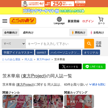
新規登録
ログイン
Language
カート
全年齢向け
成年向け
男性向け
女性向け
詳細
検索
学園アイドルマスター
comic1
ハイパーソニックソ…
オリジナル
とらのあな通販
同人誌
東方Project
茨木華扇
ポストする
LINEで送る
茨木華扇 (
東方Project
)の同人誌一覧
茨木華扇 (
東方Project
)
に関する
同人誌
は、
63
件お取り扱いがございます
続きを読む
関連ジャンル
関連カップリング
東方Project
コスプレ
茨木童子の腕×モブ