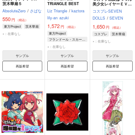
茨木華扇５
TRIANGLE BEST
美少女レイヤーＥＶＥ
05
AbsoluteZero
/
さばな
Liz Triangle
/
kaztora
コスプレSEVEN
lily-an
azuki
DOLLS
/
SEVEN
550
円
（税込）
1,572
1,650
東方Project
茨木華扇
円
円
（税込）
（税込）
東方Project
×：在庫なし
コスプレ
茨木華扇
フランドール・スカーレット
×：在庫なし
聖白蓮
茨木華扇
×：在庫なし
サンプル
サンプル
サンプル
再販希望
再販希望
再販希望