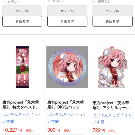
×：在庫なし
×：在庫なし
×：在庫なし
サンプル
サンプル
サンプル
再販希望
再販希望
再販希望
東方project「茨木華
東方project「茨木華
東方project「茨木華
扇2」特大タペストリ
扇2」BIG缶バッジ
扇2」アクリルキーホ
ー（キラキラtex仕
ルダー
ぱいそんきっど
/
うぐ
ぱいそんきっど
/
うぐ
ぱいそんきっど
/
うぐ
様）
いす餅
いす餅
いす餅
10,227
300
722
円
円
円
（税込）
（税込）
（税込）