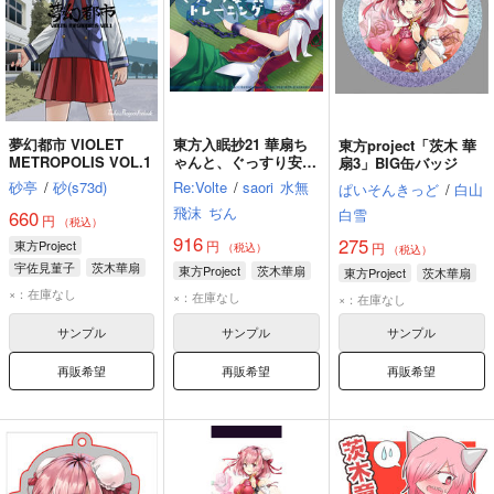
夢幻都市 VIOLET
東方入眠抄21 華扇ち
東方project「茨木 華
METROPOLIS VOL.1
ゃんと、ぐっすり安眠
扇3」BIG缶バッジ
トレーニング
砂亭
/
砂(s73d)
Re:Volte
/
saori
水無
ぱいそんきっど
/
白山
飛沫
ぢん
白雪
660
円
（税込）
916
275
東方Project
円
円
（税込）
（税込）
宇佐見菫子
茨木華扇
東方Project
茨木華扇
東方Project
茨木華扇
博麗霊夢
×：在庫なし
×：在庫なし
×：在庫なし
サンプル
サンプル
サンプル
再販希望
再販希望
再販希望