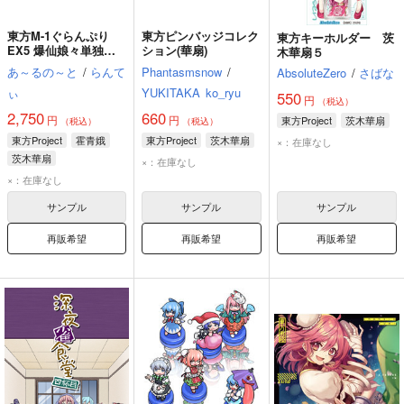
東方M-1ぐらんぷり
東方ピンバッジコレク
東方キーホルダー 茨
EX5 爆仙娘々単独ラ
ション(華扇)
木華扇５
イブ！
あ～るの～と
/
らんて
Phantasmsnow
/
AbsoluteZero
/
さばな
ぃ
YUKITAKA
ko_ryu
550
円
（税込）
2,750
660
円
円
東方Project
茨木華扇
（税込）
（税込）
東方Project
霍青娥
東方Project
茨木華扇
×：在庫なし
茨木華扇
×：在庫なし
×：在庫なし
サンプル
サンプル
サンプル
再販希望
再販希望
再販希望