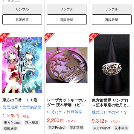
サンプル
サンプル
サンプル
再販希望
再販希望
再販希望
東方の日常 １１巻
レーザカットキーホル
東方銀世界 リング11
ダー 茨木華扇 （ピン
～茨木華扇の牡丹と茨
雪雪崩屋
/
雪雪崩清隆
クゴールド）
リング～ リングサイ
いそため
/
秋野落葉
株式会社虎の穴
/
なし
ズ23号(63mm)
1,528
円
（税込）
2,200
9,312
円
円
（税込）
（税込）
東方Project
茨木華扇
東方Project
茨木華扇
東方Project
茨木華扇
魂魄妖夢