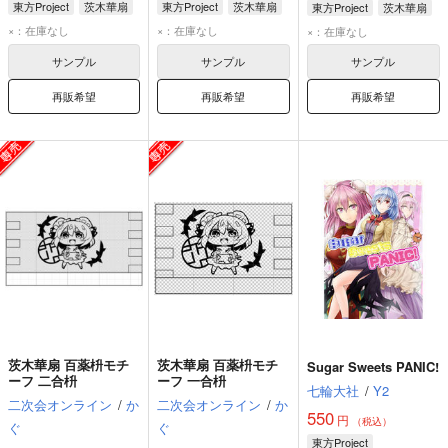
東方Project
茨木華扇
東方Project
茨木華扇
東方Project
茨木華扇
×：在庫なし
×：在庫なし
×：在庫なし
サンプル
サンプル
サンプル
再販希望
再販希望
再販希望
茨木華扇 百薬枡モチ
茨木華扇 百薬枡モチ
Sugar Sweets PANIC!
ーフ 二合枡
ーフ 一合枡
七輪大社
/
Y2
二次会オンライン
/
か
二次会オンライン
/
か
550
円
（税込）
ぐ
ぐ
東方Project