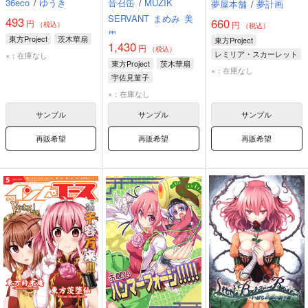
36eco
/
ゆうき
音召缶
/
MUZIK
夢屋本舗
/
夢計画
SERVANT
まめみ
美
493
660
円
円
（税込）
（税込）
里
東方Project
茨木華扇
東方Project
1,430
円
（税込）
レミリア・スカーレット
×：在庫なし
東方Project
茨木華扇
十六夜咲夜
茨木華扇
×：在庫なし
宇佐見菫子
×：在庫なし
サンプル
サンプル
サンプル
再販希望
再販希望
再販希望