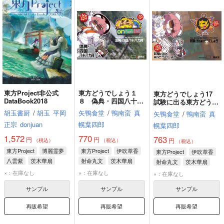
東方Project非公式
東方どうでしょう１
東方どうでしょう17
DataBook2018
８ 偽典・四国八十八
試験に出る東方どうで
カ所
しょう
胡玉書厨
/
胡玉
平岡
矢鴨食堂
/
鴨南蛮
真
矢鴨食堂
/
鴨南蛮
真
正宗
donjuan
幌葉四郎
幌葉四郎
1,572
770
763
円
円
円
（税込）
（税込）
（税込）
東方Project
博麗霊夢
東方Project
伊吹萃香
東方Project
伊吹萃香
八雲紫
茨木華扇
射命丸文
茨木華扇
射命丸文
茨木華扇
×：在庫なし
×：在庫なし
×：在庫なし
サンプル
サンプル
サンプル
再販希望
再販希望
再販希望