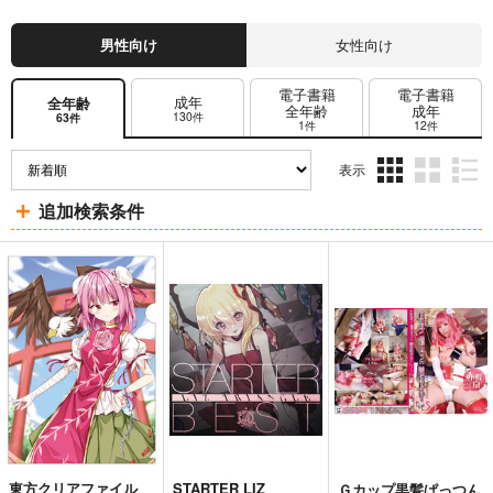
男性向け
女性向け
電子書籍
電子書籍
成年
全年齢
全年齢
成年
130件
63件
1件
12件
表示
3カ
2カ
1カ
追加検索条件
ラ
ラ
ラ
ム
ム
ム
表
表
表
示
示
示
東方クリアファイル
STARTER LIZ
Ｇカップ黒髪ぱっつん