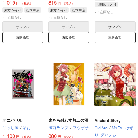
1,019
815
円
円
（税込）
（税込）
古明地さとり
東方Project
茨木華扇
東方Project
茨木華扇
稀神サグメ
茨木華扇
×：在庫なし
×：在庫なし
×：在庫なし
サンプル
サンプル
サンプル
再販希望
再販希望
再販希望
オニバベル
鬼をも惑わす無二の酒
Ancient Story
こっち屋
/
ゆお
風前ランプ
/
フウザサ
CielArc
/
MxRxI
ゆず
り
ダバデぃ
1,100
880
円
円
（税込）
（税込）