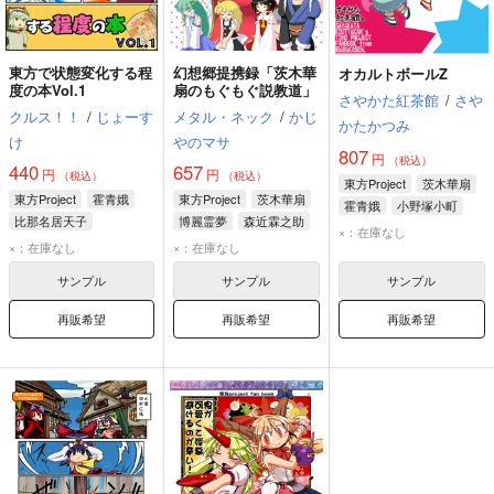
東方で状態変化する程
幻想郷提携録「茨木華
オカルトボールZ
度の本Vol.1
扇のもぐもぐ説教道」
さやかた紅茶館
/
さや
クルス！！
/
じょーす
メタル・ネック
/
かじ
かたかつみ
け
やのマサ
807
円
（税込）
440
657
円
円
（税込）
（税込）
東方Project
茨木華扇
東方Project
霍青娥
東方Project
茨木華扇
霍青娥
小野塚小町
比那名居天子
博麗霊夢
森近霖之助
×：在庫なし
茨木華扇
×：在庫なし
×：在庫なし
サンプル
サンプル
サンプル
再販希望
再販希望
再販希望