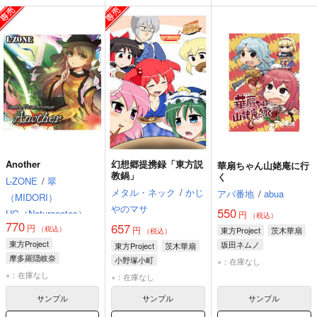
Another
幻想郷提携録「東方説
華扇ちゃん山姥庵に行
教鍋」
く
L-ZONE
/
翠
メタル・ネック
/
かじ
アバ番地
/
abua
（MIDORI）
やのマサ
550
UG（Naturanotes）
円
（税込）
770
657
円
翔月 瞳
（税込）
円
東方Project
茨木華扇
（税込）
東方Project
坂田ネムノ
東方Project
茨木華扇
摩多羅隠岐奈
小野塚小町
×：在庫なし
茨木華扇
四季映姫・ヤマザナドゥ
×：在庫なし
×：在庫なし
サンプル
サンプル
サンプル