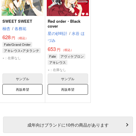
SWEET SWEET
Red order・Black
cover
柚杏
/
各務祐
星の砂時計
/
水谷 ほ
628
円
（税込）
づみ
Fate/Grand Order
653
円
（税込）
アキレウス×アタランテ
Fate
アヴィケブロン
アキレウス
×：在庫なし
アキレウス
アタランテ
スパルタクス
×：在庫なし
サンプル
サンプル
再販希望
再販希望
成年
向けブランドに
10
件の商品があります