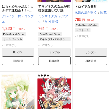
はちゃめちゃだよ！カ
アマゾネスの女王が英
トロイアな日常
ルデア運動会！！~み
雄を認識しない話
永遠の風が吹く
/
吹花
んなで大暴れ~
クレイジー村
/
ゴンブ
ミシマミタカ
ムツア
765
円
（税込）
ル
シ
/
MIN
肋骨
Fate/Grand Order
1,320
761
円
円
（税込）
（税込）
ヘクトール
Fate/Grand Order
Fate/Grand Order
アキレウス
×：在庫なし
オールジャンル
アキレウス×エルドラドのバーサーカー
エルドラドのバーサーカー
アルトリア・ペンドラゴン
アキレウス
×：在庫なし
×：在庫なし
アキレウス
エルドラドのバーサーカー
サンプル
サンプル
サンプル
ネロ・クラウディウス
再販希望
再販希望
再販希望