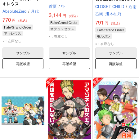
キレウス
首夏
/
征
CLOSET CHILD
/
近衛
AbsoluteZero
/
月代
乙嗣
淺木柚乃
3,144
円
（税込）
770
円
（税込）
791
Fate/Grand Order
円
（税込）
Fate/Grand Order
オデュッセウス
Fate/Grand Order
アキレウス
アキレウス
渡辺綱
×：在庫なし
モルガン
×：在庫なし
マーリン〔プロトタイプ〕
×：在庫なし
アキレウス
サンプル
サンプル
サンプル
再販希望
再販希望
再販希望