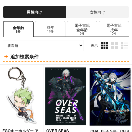
男性向け
女性向け
電子書籍
電子書籍
成年
全年齢
全年齢
成年
10件
8件
0件
0件
表示
3カ
2カ
1カ
追加検索条件
ラ
ラ
ラ
ム
ム
ム
表
表
表
示
示
示
FGOキーホルダー ア
OVER SEAS
CHALDEA SKETCH 9