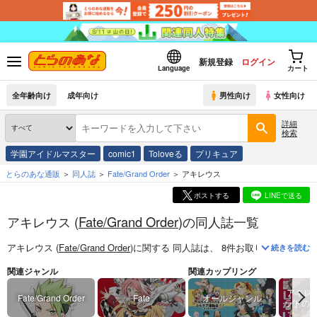
新規登録
ログイン
Language
カート
全年齢向け
成年向け
男性向け
女性向け
詳細
検索
学園アイドルマスター
comic1
Toloveる
プリキュア
とらのあな通販
同人誌
Fate/Grand Order
アキレウス
ポストする
LINEで送る
アキレウス (
Fate/Grand Order
)の同人誌一覧
アキレウス (
Fate/Grand Order
)
に関する
同人誌
は、
8
件お取り扱いがござ
続きを読む
関連ジャンル
関連カップリング
アキレ
Fate/Grand Order
Fate
オールジャンル
ラドの