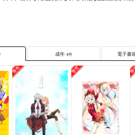
成年
電子書
4件
件