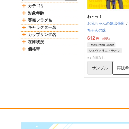
カテゴリ
対象年齢
わ～っ！
専売フラグ名
お兄ちゃんの妹出張所
/
キャラクター名
ちゃんの妹
カップリング名
612
円
（税込）
在庫状況
Fate/Grand Order
価格帯
シュヴァリエ・デオン
マリー・アントワネット
×：在庫なし
シャルル＝アンリ・サンソ
サンプル
再販