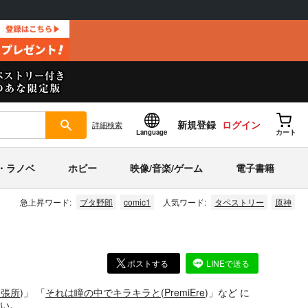
新規登録
ログイン
詳細
検索
Language
カート
・ラノベ
ホビー
映像/音楽/ゲーム
電子書籍
急上昇ワード:
ブタ野郎
comic1
人気ワード:
タペストリー
原神
ポストする
LINEで送る
出張所
)」
「
それは瞳の中でキラキラと
(
PremiEre
)」
など
に
い。