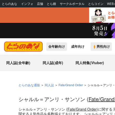
とらのあな
インフォ
店舗
とら婚
サークルポータル
とらコイン
WE
全年齢向け
成年向け
男性向け
同人誌(全年齢)
同人誌(成年)
同人特集(Vtuber)
とらのあな通販
同人誌
Fate/Grand Order
シャルル＝アンリ
シャルル＝アンリ・サンソン (
Fate/Grand
シャルル＝アンリ・サンソン (
Fate/Grand Order
)
に関する
関する人気作品を多数揃えております。
シャルル＝アンリ