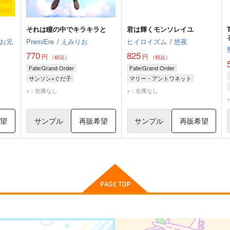
それは瞳の中でキラキラと
君は輝くモンソレイユ
T
お兄
PremiEre
/
えみりお
ヒイロイズム
/
悠夜
770
825
円
円
（税込）
（税込）
Fate/Grand Order
Fate/Grand Order
サンソン×ぐだ子
マリー・アントワネット
シャルル＝アンリ・サンソン
シャルル＝アンリ・サンソン
×：在庫なし
×：在庫なし
ぐだ子
シュヴァリエ・デオン
ン
希望
サンプル
再販希望
サンプル
再販希望