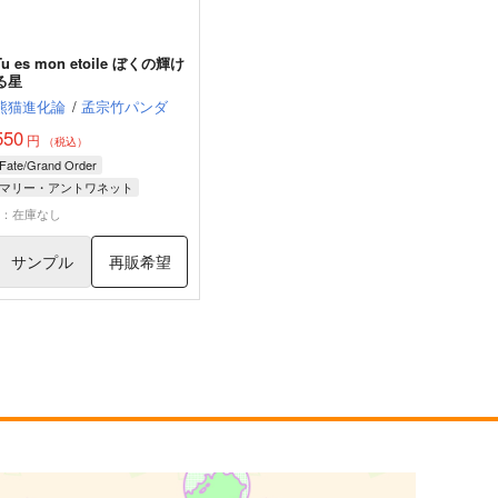
u es mon etoile ぼくの輝け
る星
熊猫進化論
/
孟宗竹パンダ
550
円
（税込）
Fate/Grand Order
マリー・アントワネット
ヴォルフガング・アマデウス・モーツァルト
×：在庫なし
シャルル＝アンリ・サンソン
サンプル
再販希望