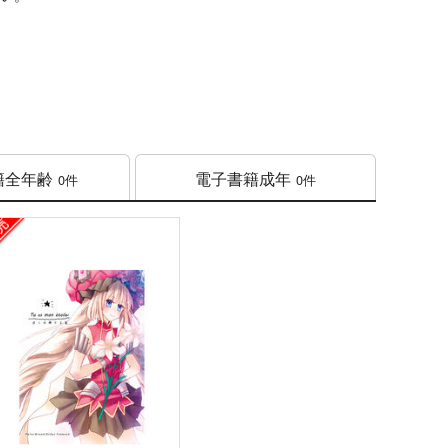
籍
全年齢
電子書籍
成年
0件
0件