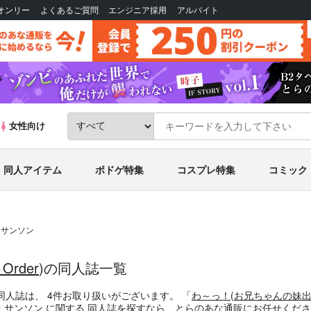
Bオンリー
よくあるご質問
エンジニア採用
アルバイト
女性向け
同人アイテム
ボドゲ特集
コスプレ特集
コミック
・サンソン
 Order
)の同人誌一覧
同人誌
は、
4
件お取り扱いがございます。
「
わ～っ！
(
お兄ちゃんの妹
・サンソン
に関する
同人誌
を探すなら、とらのあな通販にお任せくださ