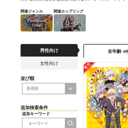
関連ジャンル
関連カップリング
Fate/Grand
サンソン×ぐだ子
Order
男性向け
全年齢
4
女性向け
並び順
追加検索条件
追加キーワード