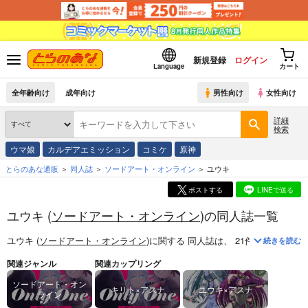
新規登録
ログイン
Language
カート
全年齢向け
成年向け
男性向け
女性向け
詳細
検索
ウマ娘
カルデアエミッション
コミケ
原神
とらのあな通販
同人誌
ソードアート・オンライン
ユウキ
ポストする
LINEで送る
ユウキ (
ソードアート・オンライン
)の同人誌一覧
ユウキ (
ソードアート・オンライン
)
に関する
同人誌
は、
21
件お取り扱い
続きを読む
関連ジャンル
関連カップリング
ソードアート・オン
キリト×アスナ
ユウキ×アスナ
ライン