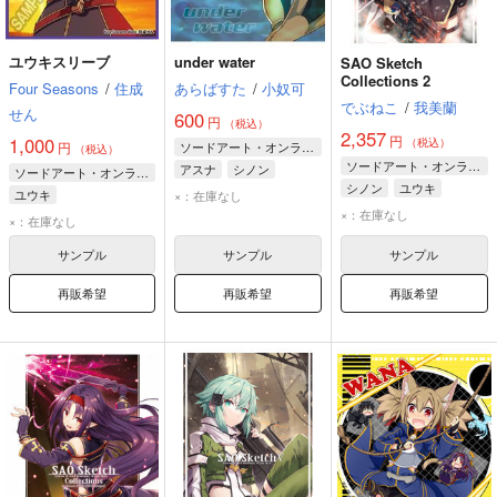
ユウキスリーブ
under water
SAO Sketch
Collections 2
Four Seasons
/
住成
あらばすた
/
小奴可
でぶねこ
/
我美蘭
せん
600
円
（税込）
2,357
円
1,000
（税込）
円
ソードアート・オンライン
（税込）
ソードアート・オンライン
アスナ
シノン
ソードアート・オンライン
シノン
ユウキ
ユウキ
ユウキ
×：在庫なし
アスナ
×：在庫なし
×：在庫なし
サンプル
サンプル
サンプル
再販希望
再販希望
再販希望