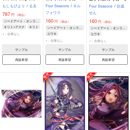
もしもびより
/
るゑ
Four Seasons
/
ネル
Four Seasons
/
住成
フォウス
せん
787
円
（税込）
160
160
ソードアート・オンライン
円
円
（税込）
（税込）
キリト×アスナ
キリト
ソードアート・オンライン
ソードアート・オンライン
アスナ
ユウキ
ユウキ
×：在庫なし
ユウキ
×：在庫なし
×：在庫なし
サンプル
サンプル
サンプル
再販希望
再販希望
再販希望