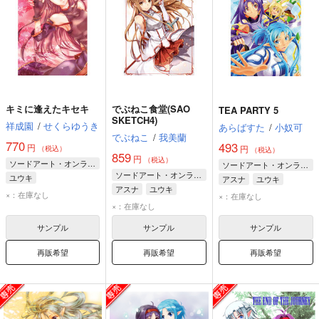
キミに逢えたキセキ
でぶねこ食堂(SAO
TEA PARTY 5
SKETCH4)
祥成園
/
せくらゆうき
あらばすた
/
小奴可
でぶねこ
/
我美蘭
770
493
円
円
（税込）
（税込）
859
円
（税込）
ソードアート・オンライン
ソードアート・オンライン
ソードアート・オンライン
ユウキ
アスナ
ユウキ
アスナ
ユウキ
リズベット
×：在庫なし
×：在庫なし
キリト
×：在庫なし
サンプル
サンプル
サンプル
再販希望
再販希望
再販希望