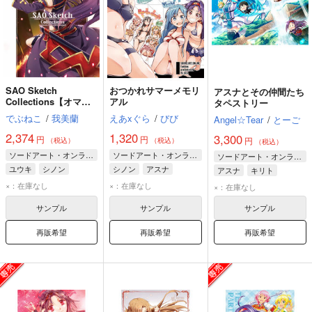
SAO Sketch
おつかれサマーメモリ
アスナとその仲間たち
Collections【オマケ
アル
タペストリー
付き】
でぶねこ
/
我美蘭
えあxぐら
/
びび
Angel☆Tear
/
とーご
2,374
1,320
3,300
円
円
円
（税込）
（税込）
（税込）
ソードアート・オンライン
ソードアート・オンライン
ソードアート・オンライン
ユウキ
シノン
シノン
アスナ
アスナ
キリト
アスナ
ユウキ
ユウキ
×：在庫なし
×：在庫なし
×：在庫なし
サンプル
サンプル
サンプル
再販希望
再販希望
再販希望