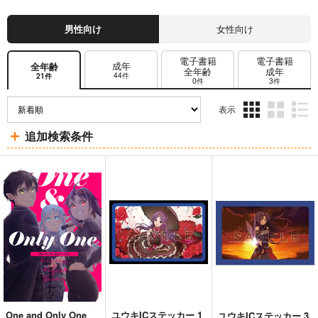
男性向け
女性向け
電子書籍
電子書籍
成年
全年齢
全年齢
成年
44件
21件
0件
3件
表示
3カ
2カ
1カ
追加検索条件
ラ
ラ
ラ
ム
ム
ム
表
表
表
示
示
示
One and Only One
ユウキICステッカー 1
ユウキICステッカー 3