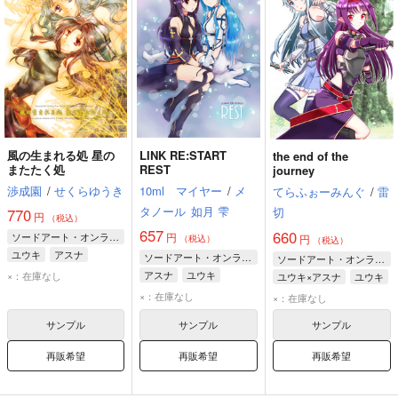
風の生まれる処 星の
LINK RE:START
the end of the
またたく処
REST
journey
渉成園
/
せくらゆうき
10ml マイヤー
/
メ
てらふぉーみんぐ
/
雷
タノール
如月 雫
切
770
円
（税込）
657
660
ソードアート・オンライン
円
円
（税込）
（税込）
ユウキ
アスナ
ソードアート・オンライン
ソードアート・オンライン
アスナ
ユウキ
×：在庫なし
ユウキ×アスナ
ユウキ
アスナ
×：在庫なし
×：在庫なし
サンプル
サンプル
サンプル
再販希望
再販希望
再販希望