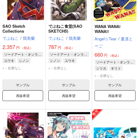
SAO Sketch
でぶねこ食堂(SAO
WANA WANA!
Collections
SKETCH5)
WANA!!
でぶねこ
/
我美蘭
でぶねこ
/
我美蘭
Angel☆Tear
/
夏凛と
ーご
2,357
787
円
円
（税込）
（税込）
660
ソードアート・オンライン
ソードアート・オンライン
円
（税込）
ユウキ
シノン
シノン
ユウキ
ソードアート・オンライン
アスナ
アスナ
×：在庫なし
×：在庫なし
シリカ
キリト
ユウキ
×：在庫なし
サンプル
サンプル
サンプル
再販希望
再販希望
再販希望