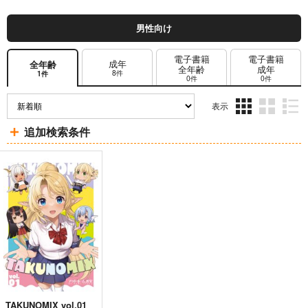
男性向け
電子書籍
電子書籍
成年
全年齢
全年齢
成年
8件
1件
0件
0件
表示
3カ
2カ
1カ
追加検索条件
ラ
ラ
ラ
ム
ム
ム
表
表
表
示
示
示
TAKUNOMIX vol.01