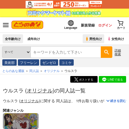
新規登録
ログイン
Language
カート
全年齢向け
成年向け
男性向け
女性向け
詳細
検索
美術部
フリーレン
ゼンゼロ
コミケ
とらのあな通販
同人誌
オリジナル
ウルスラ
ポストする
LINEで送る
ウルスラ (
オリジナル
)の同人誌一覧
ウルスラ (
オリジナル
)
に関する
同人誌
は、
1
件お取り扱いがございます。
続きを読む
関連ジャンル
オリジナル