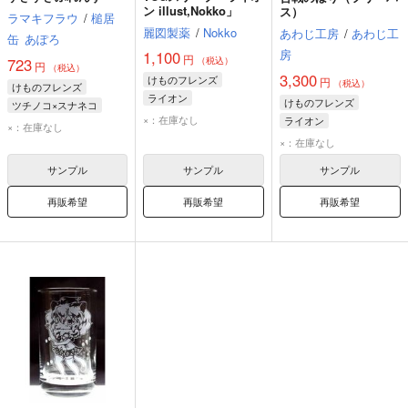
ン illust,Nokko」
ス）
ラマキフラウ
/
槌居
麗図製薬
/
Nokko
あわじ工房
/
あわじ工
缶
あぽろ
房
1,100
円
723
（税込）
円
（税込）
3,300
けものフレンズ
円
（税込）
けものフレンズ
ライオン
けものフレンズ
ツチノコ×スナネコ
×：在庫なし
ライオン
ツチノコ
ライオン
×：在庫なし
オーロックス
アライグマ
×：在庫なし
アラビアオリックス
サンプル
サンプル
サンプル
再販希望
再販希望
再販希望