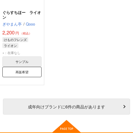
ぐらすちほー ライオ
ン
ぎやまん亭
/
Qooo
2,200
円
（税込）
けものフレンズ
ライオン
×：在庫なし
サンプル
再販希望
成年
向けブランドに
6
件の商品があります