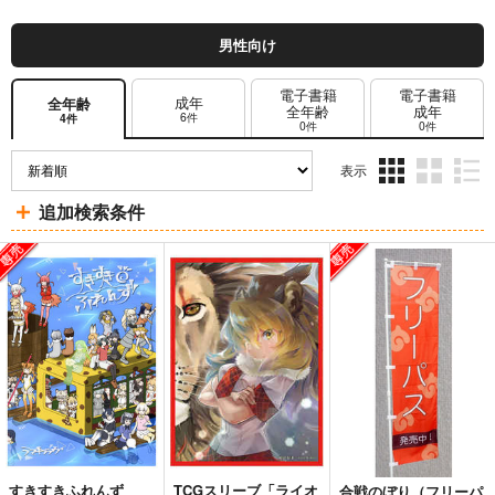
男性向け
電子書籍
電子書籍
成年
全年齢
全年齢
成年
6件
4件
0件
0件
表示
3カ
2カ
1カ
追加検索条件
ラ
ラ
ラ
ム
ム
ム
表
表
表
示
示
示
すきすきふれんず
TCGスリーブ「ライオ
合戦のぼり（フリーパ