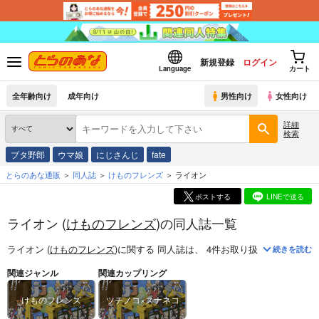
新規登録
ログイン
Language
カート
全年齢向け
成年向け
男性向け
女性向け
詳細
検索
ブタ野郎
ウマ娘
にじさんじ
fate
とらのあな通販
同人誌
けものフレンズ
ライオン
ポストする
LINEで送る
ライオン (
けものフレンズ
)の同人誌一覧
ライオン (
けものフレンズ
)
に関する
同人誌
は、
4
件お取り扱いがございま
続きを読む
関連ジャンル
関連カップリング
けものフレンズ
ツチノコ×スナネコ