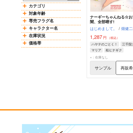
カテゴリ
対象年齢
ナーギーちゃんねる☆お
専売フラグ名
闇、全部晒す!
キャラクター名
はじめまして。
/
畑健二
在庫状況
1,287
円
（税込）
価格帯
ハヤテのごとく！
三千院
マリア
桂ヒナギク
×：在庫なし
サンプル
再販