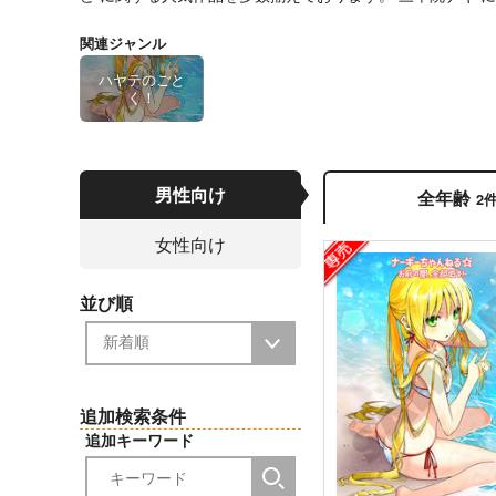
関連ジャンル
ハヤテのごと
く！
男性向け
全年齢
2
女性向け
並び順
追加検索条件
追加キーワード