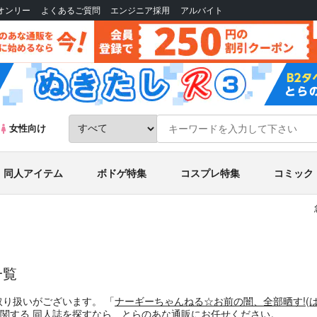
Bオンリー
よくあるご質問
エンジニア採用
アルバイト
女性向け
同人アイテム
ボドゲ特集
コスプレ特集
コミック
一覧
取り扱いがございます。
「
ナーギーちゃんねる☆お前の闇、全部晒す!
(
に関する
同人誌
を探すなら、とらのあな通販にお任せください。