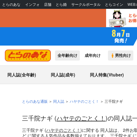
とらのあな
インフォ
店舗
とら婚
サークルポータル
とらコイン
WE
全年齢向け
成年向け
男性向け
同人誌(全年齢)
同人誌(成年)
同人特集(Vtuber)
とらのあな通販
同人誌
ハヤテのごとく！
三千院ナギ
三千院ナギ (
ハヤテのごとく！
)の同人誌
三千院ナギ (
ハヤテのごとく！
)
に関する
同人誌
は、
2
件お
ど
に関する人気作品を多数揃えております。
三千院ナギ