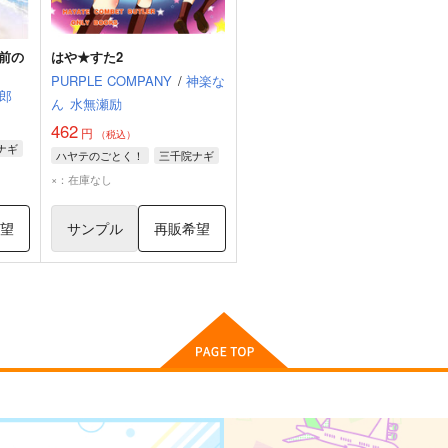
前の
はや★すた2
PURPLE COMPANY
/
神楽な
郎
ん
水無瀬励
462
円
（税込）
ナギ
ハヤテのごとく！
三千院ナギ
×：在庫なし
希望
サンプル
再販希望