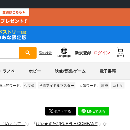
新規登録
ログイン
詳細
検索
Language
カート
・ラノベ
ホビー
映像/音楽/ゲーム
電子書籍
急上昇ワード:
ウマ娘
学園アイドルマスター
人気ワード:
原神
コミケ
ポストする
LINEで送る
はじめまして。
)」
「
はや★すた2
(
PURPLE COMPANY
)」
な