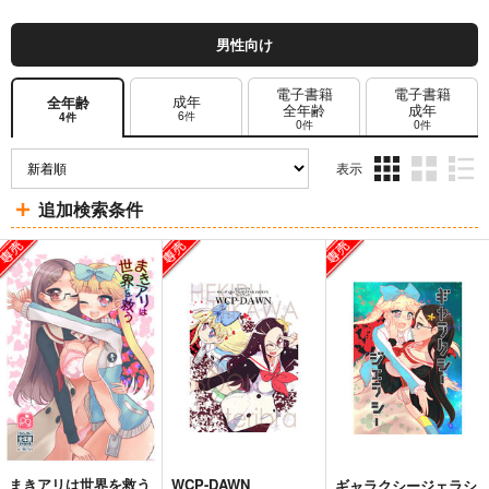
男性向け
電子書籍
電子書籍
成年
全年齢
全年齢
成年
6件
4件
0件
0件
表示
3カ
2カ
1カ
追加検索条件
ラ
ラ
ラ
ム
ム
ム
表
表
表
示
示
示
まきアリは世界を救う
WCP-DAWN
ギャラクシージェラシ