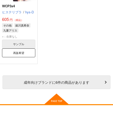
WCP3x4
ヒステリブラ
/
hys-D
605
円
（税込）
その他
姫川真希奈
九重アリス
朝比奈英理子
×：在庫なし
サンプル
再販希望
成年
向けブランドに
6
件の商品があります