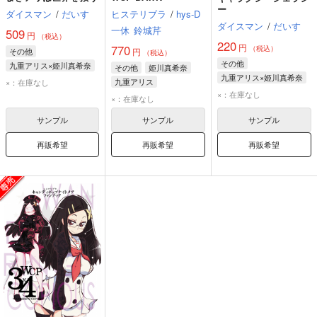
ー
ダイスマン
/
だいす
ヒステリブラ
/
hys-D
ダイスマン
/
だいす
一休
鈴城芹
509
円
（税込）
220
円
770
（税込）
その他
円
（税込）
その他
九重アリス×姫川真希奈
その他
姫川真希奈
九重アリス×姫川真希奈
九重アリス
九重アリス
×：在庫なし
九重アリス
姫川真希奈
×：在庫なし
山田タイ子
×：在庫なし
姫川真希奈
サンプル
サンプル
サンプル
再販希望
再販希望
再販希望