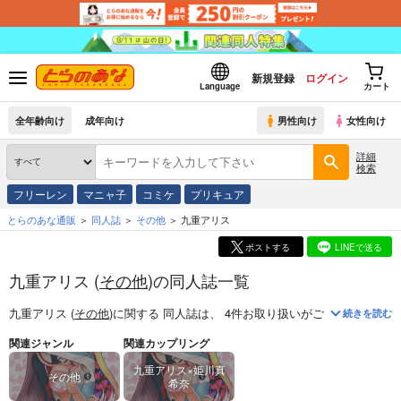
新規登録
ログイン
Language
カート
全年齢向け
成年向け
男性向け
女性向け
詳細
検索
フリーレン
マニャ子
コミケ
プリキュア
とらのあな通販
同人誌
その他
九重アリス
ポストする
LINEで送る
九重アリス (
その他
)の同人誌一覧
九重アリス (
その他
)
に関する
同人誌
は、
4
件お取り扱いがございます。
「
続きを読む
関連ジャンル
関連カップリング
九重アリス×姫川真
その他
希奈