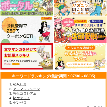
キーワードランキング(集計期間：07/30～08/05)
松永紅葉
アニマルマシーン
転生コロシアム
賭ケグルイ
ゼンゼロ
もっとみる