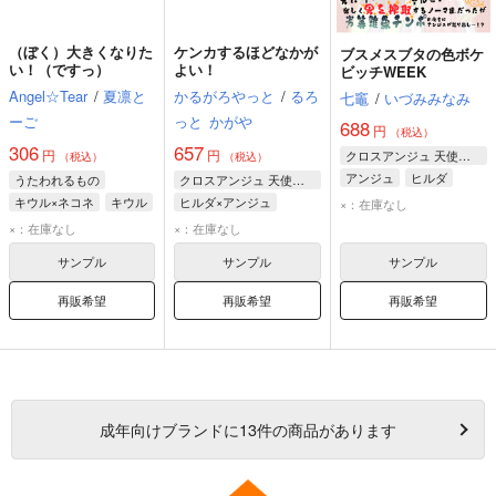
（ぼく）大きくなりた
ケンカするほどなかが
ブスメスブタの色ボケ
い！（ですっ）
よい！
ビッチWEEK
Angel☆Tear
/
夏凛と
かるがろやっと
/
るろ
七竈
/
いづみみなみ
ーご
っと
かがや
688
円
（税込）
306
657
円
円
クロスアンジュ 天使と竜の輪舞
（税込）
（税込）
アンジュ
ヒルダ
うたわれるもの
クロスアンジュ 天使と竜の輪舞
キウル×ネコネ
キウル
ヒルダ×アンジュ
×：在庫なし
ネコネ
アンジュ
ヒルダ
アンジュ
×：在庫なし
×：在庫なし
サンプル
サンプル
サンプル
再販希望
再販希望
再販希望
成年
向けブランドに
13
件の商品があります