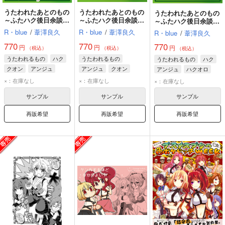
うたわれたあとのもの
うたわれたあとのもの
うたわれたあとのもの
～ふたハク後日余談録
～ふたハク後日余談録
～ふたハク後日余談録
～その４
～その２
～
R・blue
/
葦澤良久
R・blue
/
葦澤良久
R・blue
/
葦澤良久
770
770
770
円
円
円
（税込）
（税込）
（税込）
うたわれるもの
ハク
うたわれるもの
うたわれるもの
ハク
クオン
アンジュ
アンジュ
クオン
アンジュ
ハクオロ
ハクオロ
×：在庫なし
×：在庫なし
×：在庫なし
サンプル
サンプル
サンプル
再販希望
再販希望
再販希望