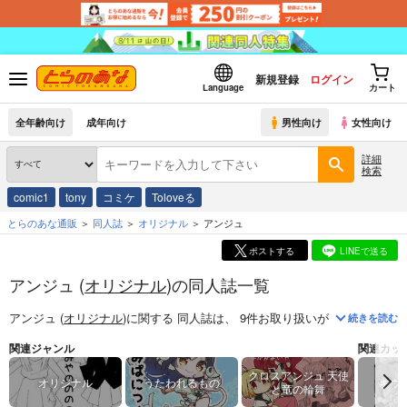
新規登録
ログイン
Language
カート
全年齢向け
成年向け
男性向け
女性向け
詳細
検索
comic1
tony
コミケ
Toloveる
とらのあな通販
同人誌
オリジナル
アンジュ
ポストする
LINEで送る
アンジュ (
オリジナル
)の同人誌一覧
アンジュ (
オリジナル
)
に関する
同人誌
は、
9
件お取り扱いがございます。
続きを読む
関連ジャンル
関連カッ
クロスアンジュ 天使
オリジナル
うたわれるもの
キウ
と竜の輪舞