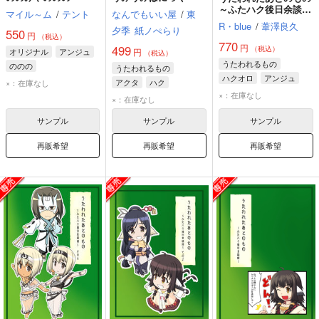
～ふたハク後日余談録
マイル～ム
/
テント
なんでもいい屋
/
東
～その３
R・blue
/
葦澤良久
夕季
紙ノぺらり
550
円
（税込）
770
円
499
（税込）
オリジナル
アンジュ
円
（税込）
うたわれるもの
ののの
うたわれるもの
ハクオロ
アンジュ
アクタ
ハク
×：在庫なし
ネコネ
×：在庫なし
アンジュ
×：在庫なし
サンプル
サンプル
サンプル
再販希望
再販希望
再販希望