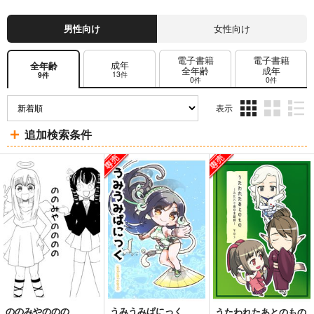
男性向け
女性向け
電子書籍
電子書籍
成年
全年齢
全年齢
成年
13件
9件
0件
0件
表示
3カ
2カ
1カ
追加検索条件
ラ
ラ
ラ
ム
ム
ム
表
表
表
示
示
示
ののみやののの
うみうみぱにっく
うたわれたあとのもの