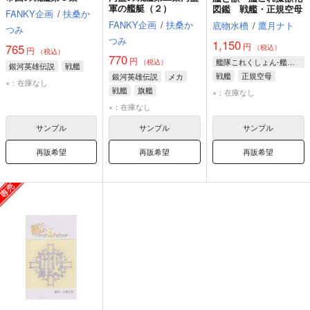
軍の艦艇（２）
図鑑 戦艦・正規空母
FANKY企画
/
扶桑か
FANKY企画
/
扶桑か
底物水槽
/
鷹月ナト
つみ
つみ
1,150
円
765
（税込）
円
（税込）
770
円
艦隊これくしょん-艦これ-
（税込）
銀河英雄伝説
戦艦
戦艦
正規空母
銀河英雄伝説
メカ
×：在庫なし
戦艦
旗艦
×：在庫なし
×：在庫なし
サンプル
サンプル
サンプル
再販希望
再販希望
再販希望