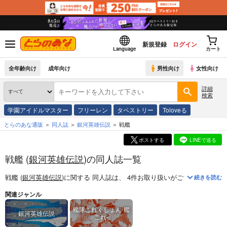
新規登録
ログイン
Language
カート
全年齢向け
成年向け
男性向け
女性向け
詳細
検索
学園アイドルマスター
フリーレン
タペストリー
Toloveる
とらのあな通販
同人誌
銀河英雄伝説
戦艦
ポストする
LINEで送る
戦艦 (
銀河英雄伝説
)の同人誌一覧
戦艦 (
銀河英雄伝説
)
に関する
同人誌
は、
4
件お取り扱いがございます。
「
続きを読む
関連ジャンル
艦隊これくしょん-艦
銀河英雄伝説
これ-