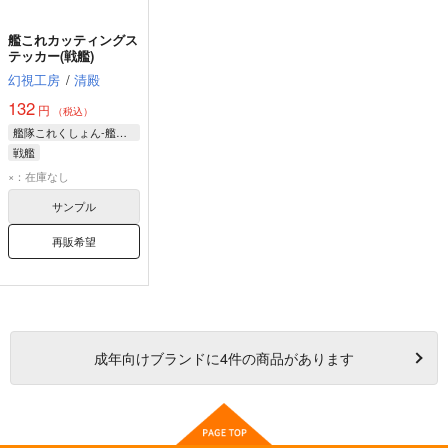
艦これカッティングス
テッカー(戦艦)
幻視工房
/
清殿
132
円
（税込）
艦隊これくしょん-艦これ-
戦艦
×：在庫なし
サンプル
再販希望
成年
向けブランドに
4
件の商品があります