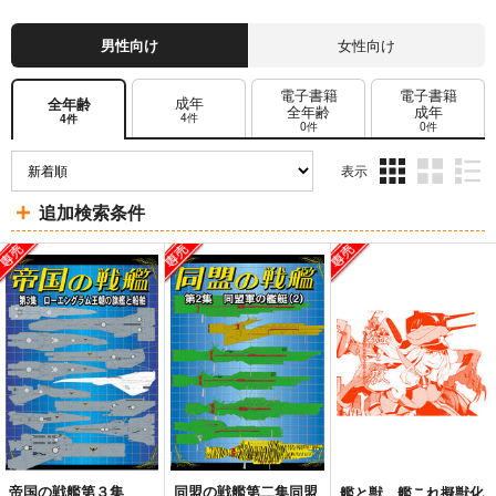
男性向け
女性向け
電子書籍
電子書籍
成年
全年齢
全年齢
成年
4件
4件
0件
0件
表示
3カ
2カ
1カ
追加検索条件
ラ
ラ
ラ
ム
ム
ム
表
表
表
示
示
示
帝国の戦艦第３集
同盟の戦艦第二集同盟
艦と獣 艦これ擬獣化