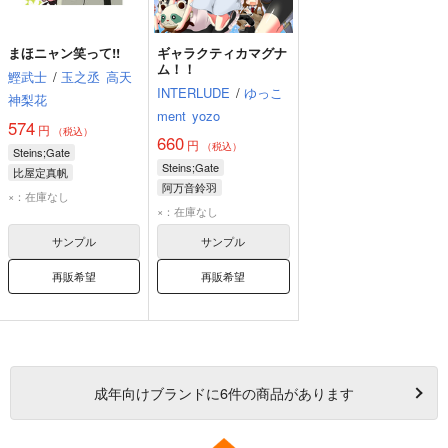
まほニャン笑って!!
ギャラクティカマグナ
ム！！
鰹武士
/
玉之丞
高天
INTERLUDE
/
ゆっこ
神梨花
ment
yozo
574
円
（税込）
660
円
（税込）
Steins;Gate
Steins;Gate
比屋定真帆
阿万音鈴羽
フェイリス・ニャンニャン
×：在庫なし
牧瀬紅莉栖
×：在庫なし
桐生萌郁
フェイリス・ニャンニャン
サンプル
サンプル
再販希望
再販希望
成年
向けブランドに
6
件の商品があります