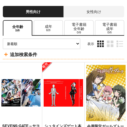
男性向け
女性向け
電子書籍
電子書籍
成年
全年齢
全年齢
成年
6件
5件
0件
0件
表示
3カ
2カ
1カ
追加検索条件
ラ
ラ
ラ
ム
ム
ム
表
表
表
示
示
示
SEVENS:GATE～サヨ
シュタインズゲート本
会員限定ガールズトー