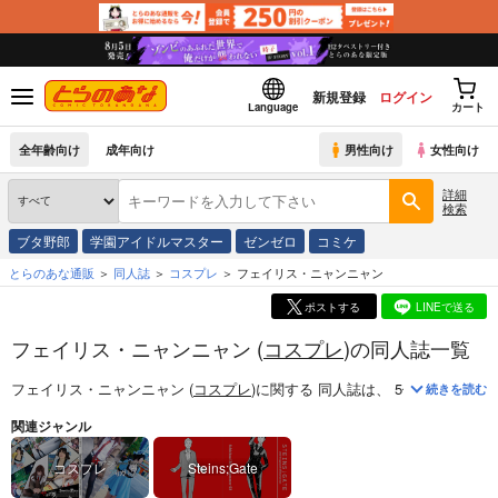
新規登録
ログイン
Language
カート
全年齢向け
成年向け
男性向け
女性向け
詳細
検索
ブタ野郎
学園アイドルマスター
ゼンゼロ
コミケ
とらのあな通販
同人誌
コスプレ
フェイリス・ニャンニャン
ポストする
LINEで送る
フェイリス・ニャンニャン (
コスプレ
)の同人誌一覧
フェイリス・ニャンニャン (
コスプレ
)
に関する
同人誌
は、
5
件お取り扱い
続きを読む
関連ジャンル
コスプレ
Steins;Gate