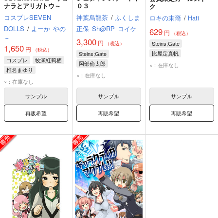
ナラとアリガトウ～
０３
ク
コスプレSEVEN
神葉烏龍茶
/
ふくしま
ロキの末裔
/
Hati
DOLLS
/
よーか
やの
正保
Sh@RP
コイケ
629
円
（税込）
こ
3,300
円
Steins;Gate
（税込）
1,650
円
（税込）
比屋定真帆
Steins;Gate
コスプレ
牧瀬紅莉栖
フェイリス・ニャンニャン
岡部倫太郎
×：在庫なし
椎名まゆり
桐生萌郁
椎名まゆり
×：在庫なし
フェイリス・ニャンニャン
×：在庫なし
フェイリス・ニャンニャン
サンプル
サンプル
サンプル
再販希望
再販希望
再販希望