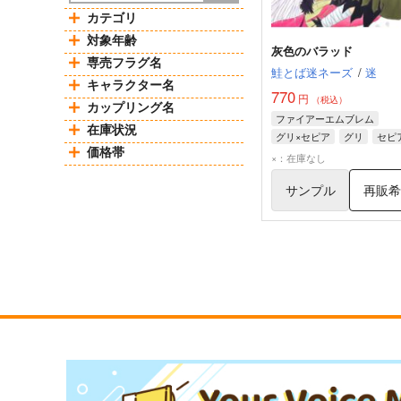
カテゴリ
対象年齢
灰色のバラッド
専売フラグ名
鮭とば迷ネーズ
/
迷
キャラクター名
770
円
（税込）
カップリング名
ファイアーエムブレム
在庫状況
グリ×セピア
グリ
セピ
価格帯
×：在庫なし
サンプル
再販