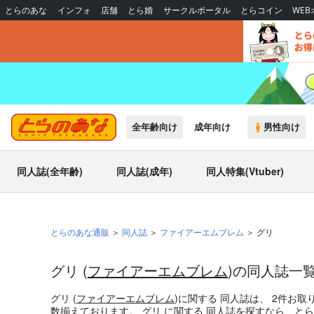
とらのあな
インフォ
店舗
とら婚
サークルポータル
とらコイン
WE
全年齢向け
成年向け
男性向け
同人誌(全年齢)
同人誌(成年)
同人特集(Vtuber)
とらのあな通販
同人誌
ファイアーエムブレム
グリ
グリ (
ファイアーエムブレム
)の同人誌一
グリ (
ファイアーエムブレム
)
に関する
同人誌
は、
2
件お取
数揃えております。
グリ
に関する
同人誌
を探すなら、とら