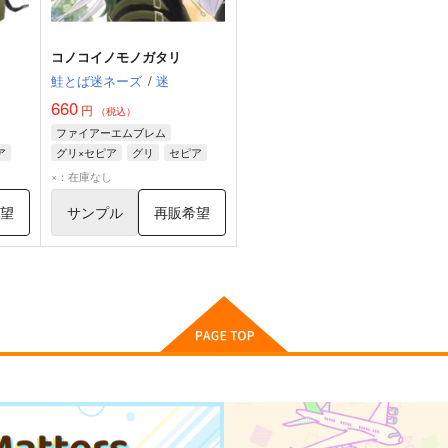
コノコイノモノガタリ
鮭とば迷ネーズ
/
迷
660
円
（税込）
ファイアーエムブレム
ア
グリ×セピア
グリ
セピア
×：在庫なし
希望
サンプル
再販希望