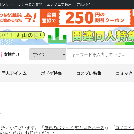
Bオンリー
よくあるご質問
エンジニア採用
アルバイト
女性向け
同人アイテム
ボドゲ特集
コスプレ特集
コミック
覧
り扱いがございます。
「
灰色のバラッド
(
鮭とば迷ネーズ
)」
「
コノコイ
のあな通販にお任せください。