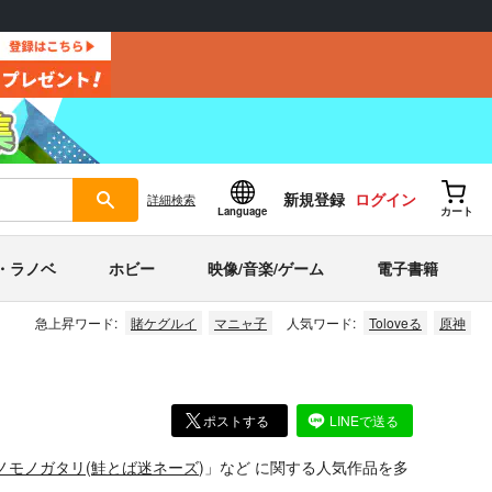
新規登録
ログイン
詳細
検索
Language
カート
・ラノベ
ホビー
映像/音楽/ゲーム
電子書籍
急上昇ワード:
賭ケグルイ
マニャ子
人気ワード:
Toloveる
原神
ポストする
LINEで送る
ノモノガタリ
(
鮭とば迷ネーズ
)」
など
に関する人気作品を多