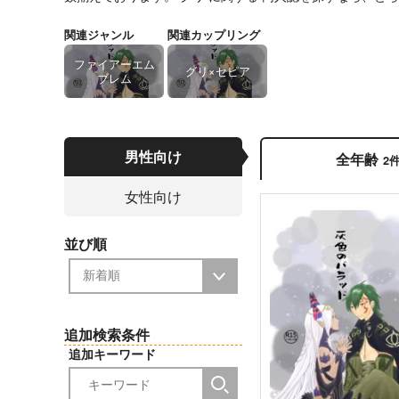
関連ジャンル
関連カップリング
ファイアーエム
グリ×セピア
ブレム
男性向け
全年齢
2
女性向け
並び順
追加検索条件
追加キーワード