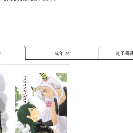
成年
電子書
2件
件