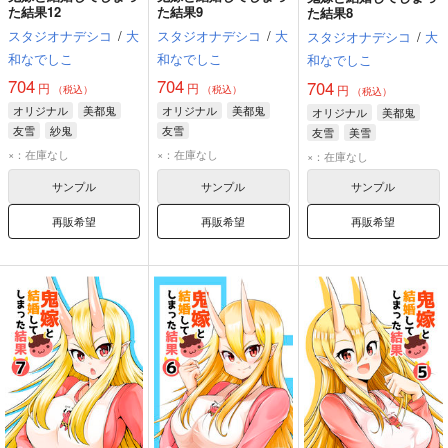
た結果12
た結果9
た結果8
スタジオナデシコ
/
大
スタジオナデシコ
/
大
スタジオナデシコ
/
大
和なでしこ
和なでしこ
和なでしこ
704
704
704
円
円
円
（税込）
（税込）
（税込）
オリジナル
美都鬼
オリジナル
美都鬼
オリジナル
美都鬼
友雪
紗鬼
友雪
友雪
美雪
×：在庫なし
×：在庫なし
×：在庫なし
サンプル
サンプル
サンプル
再販希望
再販希望
再販希望