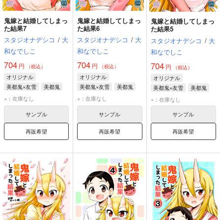
鬼嫁と結婚してしまっ
鬼嫁と結婚してしまっ
鬼嫁と結婚してしまっ
た結果7
た結果6
た結果5
スタジオナデシコ
/
大
スタジオナデシコ
/
大
スタジオナデシコ
/
大
和なでしこ
和なでしこ
和なでしこ
704
704
704
円
円
円
（税込）
（税込）
（税込）
オリジナル
オリジナル
オリジナル
美都鬼×友雪
美都鬼
美都鬼×友雪
美都鬼
美都鬼×友雪
美都鬼
友雪
友雪
友雪
×：在庫なし
×：在庫なし
×：在庫なし
サンプル
サンプル
サンプル
再販希望
再販希望
再販希望