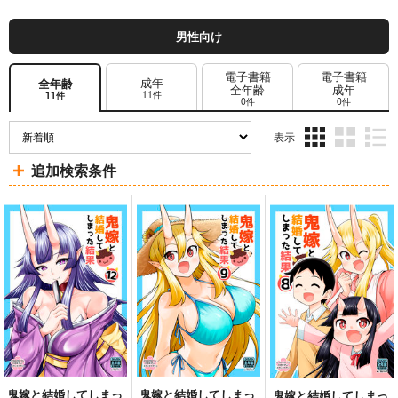
男性向け
電子書籍
電子書籍
成年
全年齢
全年齢
成年
11件
11件
0件
0件
表示
3カ
2カ
1カ
追加検索条件
ラ
ラ
ラ
ム
ム
ム
表
表
表
示
示
示
鬼嫁と結婚してしまっ
鬼嫁と結婚してしまっ
鬼嫁と結婚してしまっ