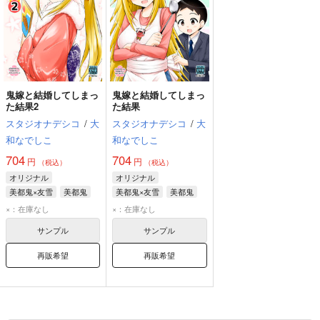
鬼嫁と結婚してしまっ
鬼嫁と結婚してしまっ
た結果2
た結果
スタジオナデシコ
/
大
スタジオナデシコ
/
大
和なでしこ
和なでしこ
704
704
円
円
（税込）
（税込）
オリジナル
オリジナル
美都鬼×友雪
美都鬼
美都鬼×友雪
美都鬼
友雪
友雪
×：在庫なし
×：在庫なし
サンプル
サンプル
再販希望
再販希望