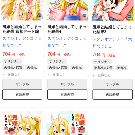
鬼嫁と結婚してしまっ
鬼嫁と結婚してしまっ
鬼嫁と結婚してしまっ
た結果 京都デート編
た結果4
た結果3
スタジオナデシコ
/
大
スタジオナデシコ
/
大
スタジオナデシコ
/
大
和なでしこ
和なでしこ
和なでしこ
704
704
704
円
円
円
（税込）
（税込）
（税込）
オリジナル
オリジナル
オリジナル
美都鬼×友雪
美都鬼
美都鬼×友雪
美都鬼
美都鬼×友雪
美都鬼
友雪
友雪
友雪
×：在庫なし
×：在庫なし
×：在庫なし
サンプル
サンプル
サンプル
再販希望
再販希望
再販希望