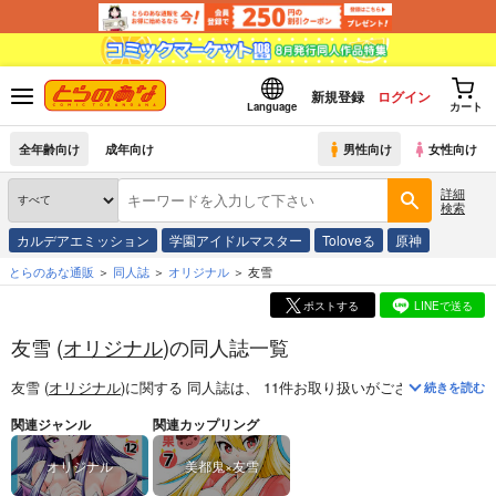
新規登録
ログイン
Language
カート
全年齢向け
成年向け
男性向け
女性向け
詳細
検索
カルデアエミッション
学園アイドルマスター
Toloveる
原神
とらのあな通販
同人誌
オリジナル
友雪
ポストする
LINEで送る
友雪 (
オリジナル
)の同人誌一覧
友雪 (
オリジナル
)
に関する
同人誌
は、
11
件お取り扱いがございます。
「
続きを読む
関連ジャンル
関連カップリング
オリジナル
美都鬼×友雪