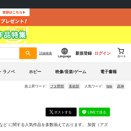
新規登録
ログイン
詳細
検索
Language
カート
・ラノベ
ホビー
映像/音楽/ゲーム
電子書籍
急上昇ワード:
ブタ野郎
美術部
人気ワード:
fate
原神
ポストする
LINEで送る
など
に関する人気作品を多数揃えております。
加賀（アズ