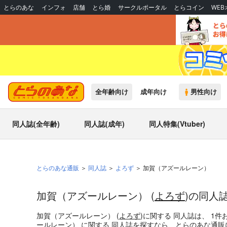
とらのあな
インフォ
店舗
とら婚
サークルポータル
とらコイン
WE
全年齢向け
成年向け
男性向け
同人誌(全年齢)
同人誌(成年)
同人特集(Vtuber)
とらのあな通販
同人誌
よろず
加賀（アズールレーン）
加賀（アズールレーン） (
よろず
)の同人
加賀（アズールレーン） (
よろず
)
に関する
同人誌
は、
1
件
ールレーン）
に関する
同人誌
を探すなら、とらのあな通販