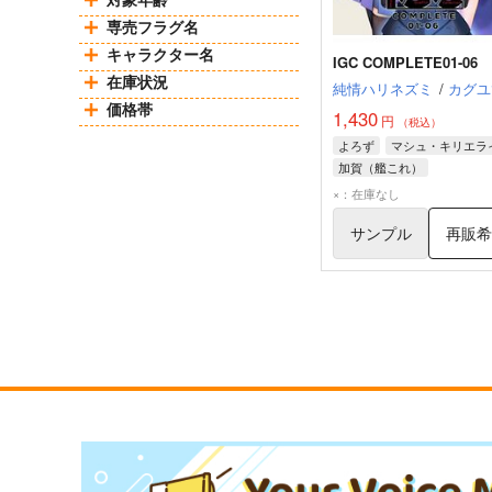
専売フラグ名
キャラクター名
IGC COMPLETE01-06
在庫状況
純情ハリネズミ
/
カグユ
価格帯
1,430
円
（税込）
よろず
マシュ・キリエラ
加賀（艦これ）
加賀（アズールレーン）
×：在庫なし
サンプル
再販