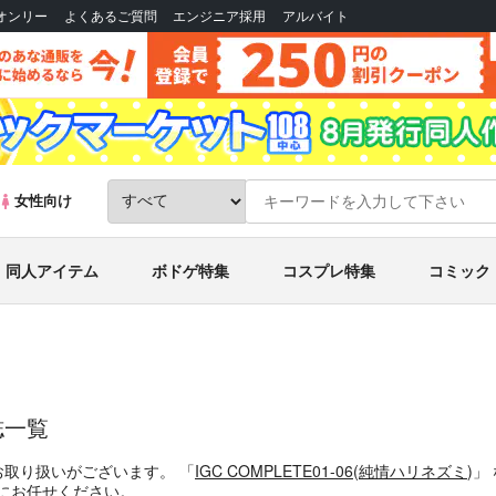
Bオンリー
よくあるご質問
エンジニア採用
アルバイト
女性向け
同人アイテム
ボドゲ特集
コスプレ特集
コミック
誌一覧
お取り扱いがございます。
「
IGC COMPLETE01-06
(
純情ハリネズミ
)」
にお任せください。