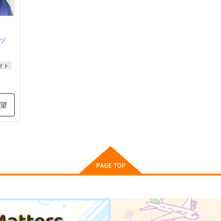
ヅ
イト
希望