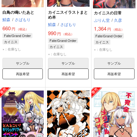
白鳥の鳴いたあと
カイニスイラストまと
カイニスの日常
め本
鯖森
/
さばもり
ぷりん堂
/
久彦
鯖森
/
さばもり
660
1,364
円
円
（税込）
（税込）
990
円
（税込）
Fate/Grand Order
Fate/Grand Order
Fate/Grand Order
カイニス
カイニス
カイニス
キリシュタリア・ヴォーダイム
モードレッド
×：在庫なし
×：在庫なし
×：在庫なし
サンプル
サンプル
サンプル
再販希望
再販希望
再販希望