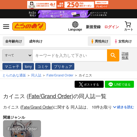
新規登録
ログイン
Language
カート
全年齢向け
成年向け
男性向け
女性向け
詳細
検索
マニャ子
tony
コミケ
プリキュア
とらのあな通販
同人誌
Fate/Grand Order
カイニス
ポストする
LINEで送る
カイニス (
Fate/Grand Order
)の同人誌一覧
カイニス (
Fate/Grand Order
)
に関する
同人誌
は、
10
件お取り扱いがござい
続きを読む
関連ジャンル
Fate/Grand Order