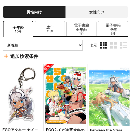
男性向け
女性向け
電子書籍
電子書籍
成年
全年齢
全年齢
成年
19件
10件
1件
2件
表示
3カ
2カ
1カ
追加検索条件
ラ
ラ
ラ
ム
ム
ム
表
表
表
示
示
示
FGOアクキー カイニ
FGOらくがき寄せ集め
Between the Stars