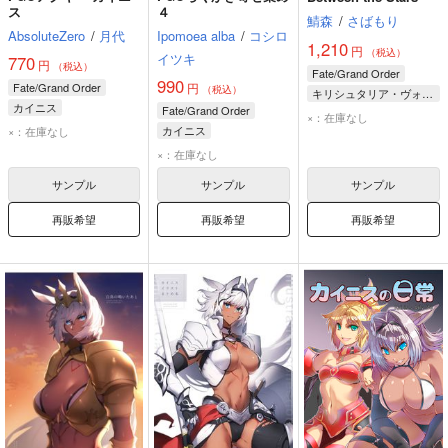
ス
４
鯖森
/
さばもり
AbsoluteZero
/
月代
Ipomoea alba
/
コシロ
1,210
円
（税込）
イツキ
770
円
（税込）
Fate/Grand Order
990
Fate/Grand Order
円
（税込）
キリシュタリア・ヴォーダイム
カイニス
Fate/Grand Order
カイニス
×：在庫なし
カイニス
×：在庫なし
ロムルス＝クィリヌス
×：在庫なし
ネロ・クラウディウス
サンプル
サンプル
サンプル
再販希望
再販希望
再販希望