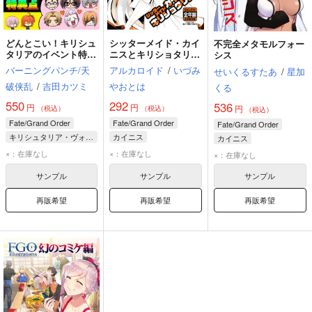
どんとこい！キリシュ
シッターメイド・カイ
不完全メタモルフォー
タリアのイベント特異
ニスとキリショタリア
シス
点
君
バーニングパンチ/天
アルカロイド
/
いづみ
せいくるすたあ
/
星加
破侠乱
/
吉田カツミ
やおとは
くる
550
292
536
円
円
円
（税込）
（税込）
（税込）
Fate/Grand Order
Fate/Grand Order
Fate/Grand Order
キリシュタリア・ヴォーダイム
カイニス
カイニス
カイニス
キリシュタリア・ヴォーダイム
キリシュタリア・ヴォーダイム
×：在庫なし
×：在庫なし
×：在庫なし
オールキャラ
サンプル
サンプル
サンプル
再販希望
再販希望
再販希望