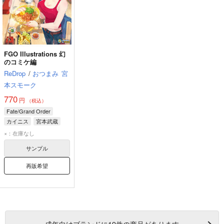
FGO Illustrations 幻
のコミケ編
ReDrop
/
おつまみ
宮
本スモーク
770
円
（税込）
Fate/Grand Order
カイニス
宮本武蔵
モードレッド
×：在庫なし
サンプル
再販希望
成年
向けブランドに
19
件の商品があります