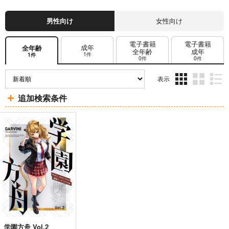
男性向け
女性向け
電子書籍
電子書籍
成年
全年齢
全年齢
成年
1件
1件
0件
0件
表示
3カ
2カ
1カ
追加検索条件
ラ
ラ
ラ
ム
ム
ム
表
表
表
示
示
示
学園方舟 Vol.2