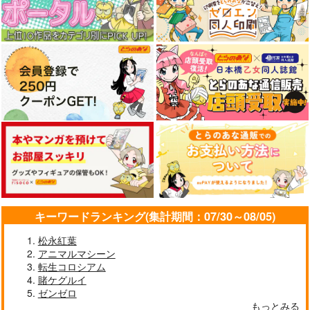
キーワードランキング(集計期間：07/30～08/05)
松永紅葉
アニマルマシーン
転生コロシアム
賭ケグルイ
ゼンゼロ
もっとみる