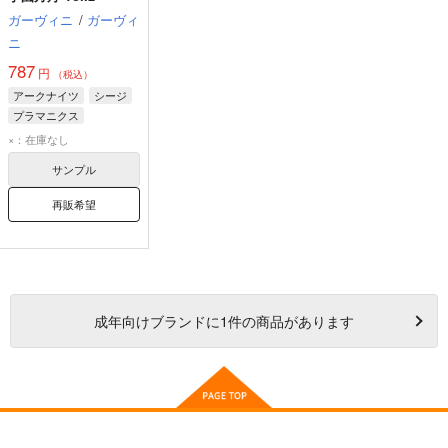
ガーヴィニ
/
ガーヴィ
ニ
787
円
（税込）
アークナイツ
シージ
プラマニクス
ウィスパーレイン
×：在庫なし
サンプル
再販希望
成年
向けブランドに
1
件の商品があります