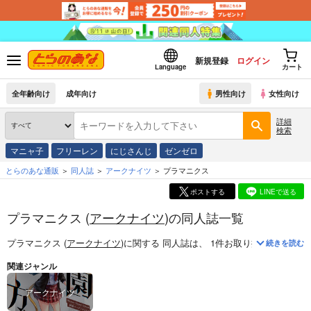
新規登録
ログイン
Language
カート
全年齢向け
成年向け
男性向け
女性向け
詳細
検索
マニャ子
フリーレン
にじさんじ
ゼンゼロ
とらのあな通販
同人誌
アークナイツ
プラマニクス
ポストする
LINEで送る
プラマニクス (
アークナイツ
)の同人誌一覧
プラマニクス (
アークナイツ
)
に関する
同人誌
は、
1
件お取り扱いがござい
続きを読む
関連ジャンル
アークナイツ