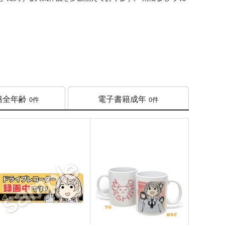
籍
全年齢
電子書籍
成年
0件
0件