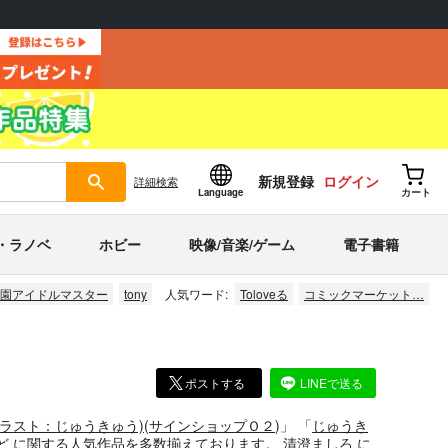
新規登録
ログイン
詳細
検索
Language
カート
・ラノベ
ホビー
映像/音楽/ゲーム
電子書籍
園アイドルマスター
tony
人気ワード:
Toloveる
コミックマーケット…
ポストする
LINEで送る
ラスト：じゅうきゅう)
(
サインショップＯ２
)」
「
じゅうき
ど
に関する人気作品を多数揃えております。
清澄ましろ
に