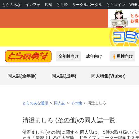
とらのあな
インフォ
店舗
とら婚
サークルポータル
とらコイン
WE
全年齢向け
成年向け
男性向け
同人誌(全年齢)
同人誌(成年)
同人特集(Vtuber)
とらのあな通販
同人誌
その他
清澄ましろ
清澄ましろ (
その他
)の同人誌一覧
清澄ましろ (
その他
)
に関する
同人誌
は、
5
件お取り扱いが
ゅう「清澄ましろの大冒険」ドライブレコーダー録画中ステッカ