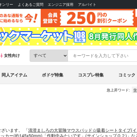
Bオンリー
よくあるご質問
エンジニア採用
アルバイト
女性向け
同人アイテム
ボドゲ特集
コスプレ特集
コミック
急上昇ワード:
学
ございます。
「
清澄ましろの大冒険マウスパッド☆吸着シートタイプ(イ
ー(約145x50mm)「作動中みたいです」
(
サインショップＯ２
)」
な