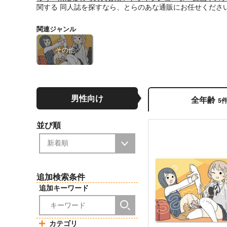
関する
同人誌
を探すなら、とらのあな通販にお任せくださ
関連ジャンル
その他
男性向け
全年齢
5
並び順
追加検索条件
追加キーワード
カテゴリ